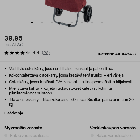
39,95
(sis. ALV:n)
4.4
(
22
)
Tuotenro:
44-4484-3
Vesitiivis ostoskärry, jossa on hiljaiset renkaat ja paljon tilaa.
Kokoontaitettava ostoskärry, jossa kestävä teräsrunko. – eri värejä.
Ostoskärry, jossa kestävät EVA-renkaat – rullaa pehmeästi ja hiljaisesti.
Miellyttävä kahva – kuljeta ruokaostokset kätevästi kotiin tai
pikniktarvikkeet puistoon.
Tilava ostoskärry – tilaa kokonaiset 40 litraa. Sisällön paino enintään 20
kg.
Lisätietoja
Myymälän varasto
Verkkokaupan varasto
Hakee varastosaldoa...
Hakee varastosaldoa...