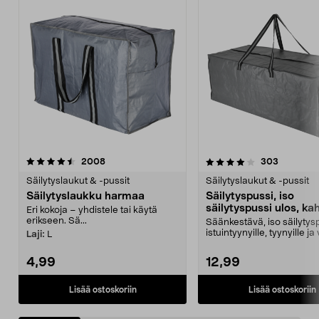
4.0 viidestä
arvostelut
4.5 viidestä
arvostelu
2008
303
tähdestä
t
Säilytyslaukut & -pussit
Säilytyslaukut & -pussit
Säilytyslaukku harmaa
Säilytyspussi, iso
säilytyspussi ulos, ka
Eri kokoja – yhdistele tai käytä
erikseen. Sä...
Säänkestävä, iso säilytys
istuintyynyille, tyynyille ja v
Laji:
L
Suojaa u...
4,99
12,99
Lisää ostoskoriin
Lisää ostoskoriin