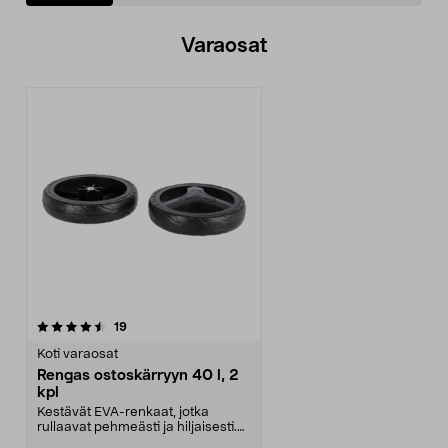
Varaosat
arvostelut
19
Koti varaosat
Rengas ostoskärryyn 40 l, 2
kpl
Kestävät EVA-renkaat, jotka
rullaavat pehmeästi ja hiljaisesti.
Pikakiinnitys – ...