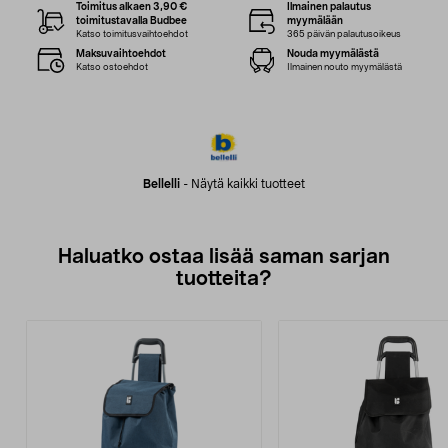
Toimitus alkaen 3,90 €
Ilmainen palautus
toimitustavalla Budbee
myymälään
Katso toimitusvaihtoehdot
365 päivän palautusoikeus
Maksuvaihtoehdot
Nouda myymälästä
Katso ostoehdot
Ilmainen nouto myymälästä
Bellelli
-
Näytä kaikki tuotteet
Haluatko ostaa lisää saman sarjan
tuotteita?