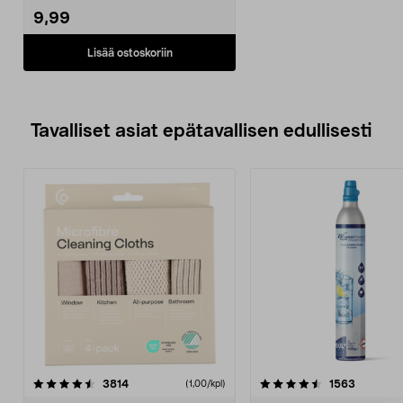
9,99
Lisää ostoskoriin
Tavalliset asiat epätavallisen edullisesti
4.5viidestä
arvostelut
4.5viidestä
arvostelu
3814
1563
(1,00/kpl)
tähdestä
t