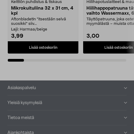
Keittiön puhdistus & tiskaus
Hiilihapotuslaitteet & mau
Mikrokuituliina 32 x 31 cm, 4
Hiilihappopatruuna tä
kpl
vaihto Wassermaxx, 6
Aftonbladetin "itsestään selvä
Täyttöpatruuna, joka ost
suosikki" siiv...
myymälästä – muista ott
patruuna mukaasi m...
Laji:
Harmaa/beige
3,99
3,00
Lisää ostoskoriin
Lisää ostoskoriin
Alatunniste
Asiakaspalvelu
Yleisiä kysymyksiä
Tietoa meistä
Ajankohtaista