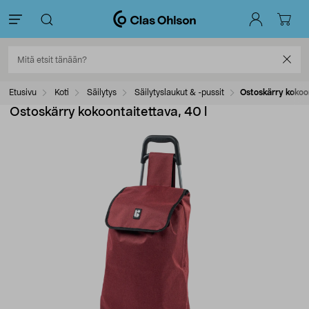
Etusivu
Koti
Säilytys
Säilytyslaukut & -pussit
Ostoskärry kokoon
Ostoskärry kokoontaitettava, 40 l