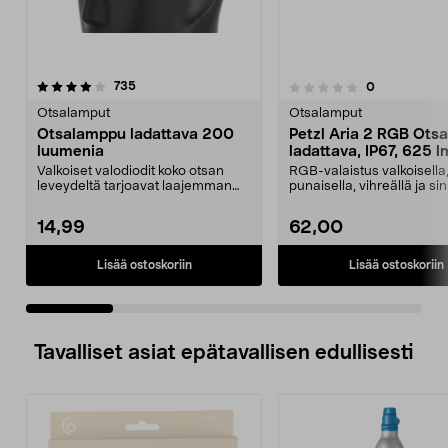
arvostelut
4.0 viidestä
735
arvostelut
0
0.0 viidestä
t
tähdestä
Otsalamput
Otsalamput
Otsalamppu ladattava 200
Petzl Aria 2 RGB Otsa
luumenia
ladattava, IP67, 625 l
Valkoiset valodiodit koko otsan
RGB-valaistus valkoisella
leveydeltä tarjoavat laajemman
punaisella, vihreällä ja sin
näkökentän. Otsal...
valolla – sopii me...
14,99
62,00
Lisää ostoskoriin
Lisää ostoskoriin
Tavalliset asiat epätavallisen edullisesti