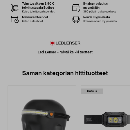
Toimitus alkaen 3,90 €
Ilmainen palautus
toimitustavalla Budbee
myymälään
Katso toimitusvaihtoehdot
365 päivän palautusoikeus
Maksuvaihtoehdot
Nouda myymälästä
Katso ostoehdot
Ilmainen nouto myymälästä
Led Lenser
-
Näytä kaikki tuotteet
Saman kategorian hittituotteet
Uutuus