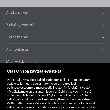
Alatunniste
Asiakaspalvelu
Yleisiä kysymyksiä
Tietoa meistä
Ajankohtaista
Muut yrityksemme
Clas Ohlson käyttää evästeitä
Etsi myymälä
Painamalla
”Hyväksy kaikki evästeet”
sallit, että tallennamme
evästeitä ja muuta seurantateknologiaa laitteellesi
SE
NO
FI
evästeselosteemme mukaisesti
. Evästeitä käytetään sivuston
käyttökokemuksen parantamiseen ja käytön analysointiin sekä
FI
SV
mainonnan kohdentamiseen. Käytämme neljänlaisia evästeitä:
välttämättömät, toiminnalliset, analyyttiset ja mainosevästeet.
Välttämättömiin evästeisiin ei tarvita suostumustasi, sillä ne ovat
välttämättömiä verkkosivuston sisällön toimimisen kannalta. Voit