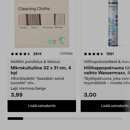
4.5viidestä
arvostelut
4.5viidestä
arvostelu
3814
1561
(1,00/kpl)
tähdestä
t
Keittiön puhdistus & tiskaus
Hiilihapotuslaitteet & mau
Mikrokuituliina 32 x 31 cm, 4
Hiilihappopatruuna tä
kpl
vaihto Wassermaxx, 6
Aftonbladetin "itsestään selvä
Täyttöpatruuna, joka ost
suosikki" siiv...
myymälästä – muista ott
patruuna mukaasi m...
Laji:
Harmaa/beige
3,99
3,00
Lisää ostoskoriin
Lisää ostoskoriin