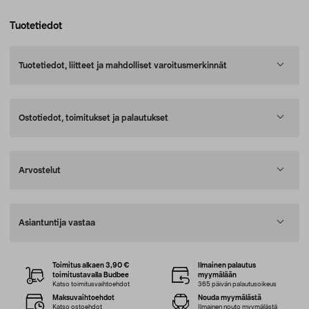
Tuotetiedot
Tuotetiedot, liitteet ja mahdolliset varoitusmerkinnät
Ostotiedot, toimitukset ja palautukset
Arvostelut
Asiantuntija vastaa
Toimitus alkaen 3,90 €
Ilmainen palautus
toimitustavalla Budbee
myymälään
Katso toimitusvaihtoehdot
365 päivän palautusoikeus
Maksuvaihtoehdot
Nouda myymälästä
Katso ostoehdot
Ilmainen nouto myymälästä