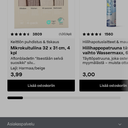
4.5viidestä
arvostelut
4.5viidestä
arvostel
3809
1560
(1,00/kpl)
tähdestä
t
Keittiön puhdistus & tiskaus
Hiilihapotuslaitteet & mau
Mikrokuituliina 32 x 31 cm, 4
Hiilihappopatruuna tä
kpl
vaihto Wassermaxx, 6
Aftonbladetin "itsestään selvä
Täyttöpatruuna, joka ost
suosikki" siiv...
myymälästä – muista ott
patruuna mukaasi m...
Laji:
Harmaa/beige
3,99
3,00
Lisää ostoskoriin
Lisää ostoskoriin
Alatunniste
Asiakaspalvelu