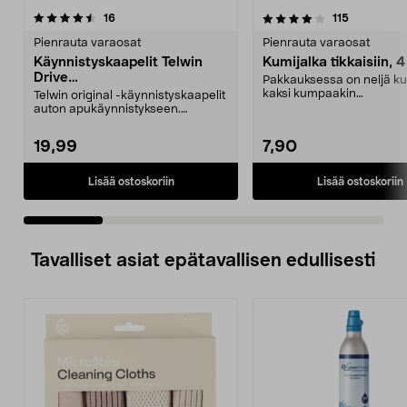
4.0 viidestä
arvostelut
4.5 viidestä
arvostelut
16
115
tähdestä
t
Pienrauta varaosat
Pienrauta varaosat
Käynnistyskaapelit Telwin
Kumijalka tikkaisiin, 4
Drive
Pakkauksessa on neljä ku
Mini/9000/13000/1250/150
kaksi kumpaakin
Telwin original -käynnistyskaapelit
0/1750, EC5
kokoa.Sisämitat:Iso jalka: 2
auton apukäynnistykseen.
Käynnistyskaapelit ...
19,99
7,90
Lisää ostoskoriin
Lisää ostoskoriin
Tavalliset asiat epätavallisen edullisesti