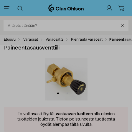
Etusivu
Varaosat
Varaosat 2
Pienrauta varaosat
Paineentasaus
Paineentasausventtiili
Toivottavasti löydät
vastaavan tuotteen
alla olevien
tuotteiden joukosta.
Tietoa poistuneesta tuotteesta
löydät alempaa tältä sivulta.