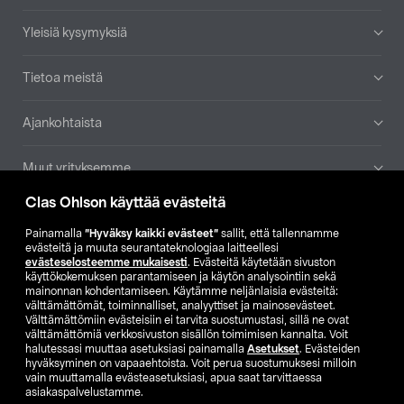
Yleisiä kysymyksiä
Tietoa meistä
Ajankohtaista
Muut yrityksemme
Clas Ohlson käyttää evästeitä
Etsi myymälä
Painamalla
”Hyväksy kaikki evästeet”
sallit, että tallennamme
evästeitä ja muuta seurantateknologiaa laitteellesi
SE
NO
FI
evästeselosteemme mukaisesti
. Evästeitä käytetään sivuston
käyttökokemuksen parantamiseen ja käytön analysointiin sekä
FI
SV
mainonnan kohdentamiseen. Käytämme neljänlaisia evästeitä:
välttämättömät, toiminnalliset, analyyttiset ja mainosevästeet.
Välttämättömiin evästeisiin ei tarvita suostumustasi, sillä ne ovat
välttämättömiä verkkosivuston sisällön toimimisen kannalta. Voit
halutessasi muuttaa asetuksiasi painamalla
Asetukset
. Evästeiden
hyväksyminen on vapaaehtoista. Voit perua suostumuksesi milloin
vain muuttamalla evästeasetuksiasi, apua saat tarvittaessa
asiakaspalvelustamme.