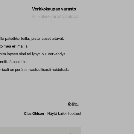
Verkkokaupan varasto
Hakee varastosaldoa...
lä pakettikorteilla, joista lapset pitävät.
kolmea eri mallia.
oita lapsen nimi tai lyhyt joulutervehdys.
nittää pakettiin.
ali on peräisin vastuullisesti hoidetusta
Clas Ohlson
-
Näytä kaikki tuotteet