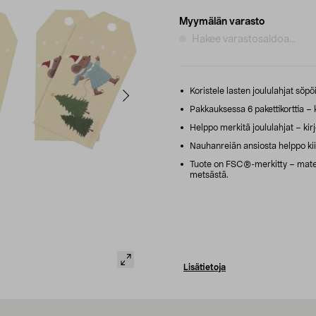
Myymälän varasto
Hakee varastosaldoa...
Koristele lasten joululahjat söpöil
Pakkauksessa 6 pakettikorttia – 
Helppo merkitä joululahjat – kirj
Nauhanreiän ansiosta helppo kiin
Tuote on FSC®-merkitty – materia
metsästä.
Lisätietoja