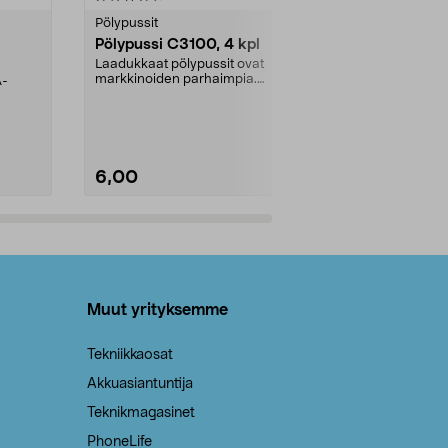
tähdestä
tähdestä
Pölypussit
Kierrätys & ro
Pölypussi C3100, 4 kpl
Roskapussi,
kahvat, 30 l
Laadukkaat pölypussit ovat
markkinoiden parhaimpia.
A-
Testivoittaja 
Kestävä, jopa 50 % suurempi ...
roskapussi u
Roskapussi, jo
6,00
2,00
Lisää ostoskoriin
Lisää
Muut yrityksemme
Tekniikkaosat
Akkuasiantuntija
Teknikmagasinet
PhoneLife