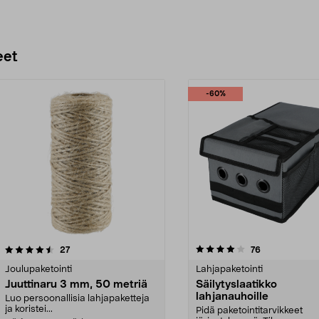
eet
-60%
4.0 viidestä
arvostelut
4.5 viidestä
arvostelut
27
76
tähdestä
Joulupaketointi
Lahjapaketointi
Juuttinaru 3 mm, 50 metriä
Säilytyslaatikko
lahjanauhoille
Luo persoonallisia lahjapaketteja
ja koristei...
Pidä paketointitarvikkeet