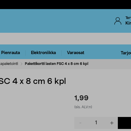
Ter
Ki
Pienrauta
Elektroniikka
Varaosat
Tarjo
apaketointi
Pakettikortti lasten FSC 4 x 8 cm 6 kpl
FSC 4 x 8 cm 6 kpl
1,99
(sis. ALV:n)
Product
quantity