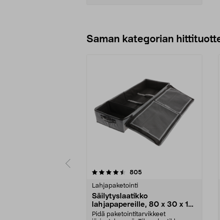
Lisää ostoskoriin
Saman kategorian hittituott
5 viidestä
4.5 viidestä
arvostelut
805
tähdestä
tähdestä
Lahjapaketointi
Säilytyslaatikko
lahjapapereille, 80 x 30 x 12
cm
Pidä paketointitarvikkeet