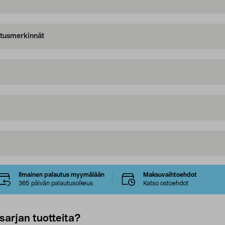
oitusmerkinnät
Ilmainen palautus myymälään
Maksuvaihtoehdot
365 päivän palautusoikeus
Katso ostoehdot
sarjan tuotteita?