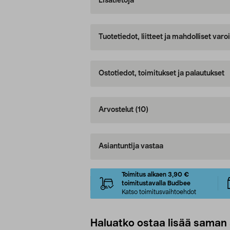
Lisätietoja
Tuotetiedot, liitteet ja mahdolliset var
Ostotiedot, toimitukset ja palautukset
Arvostelut
(10)
Asiantuntija vastaa
Toimitus alkaen 3,90 €
toimitustavalla Budbee
Katso toimitusvaihtoehdot
Haluatko ostaa lisää saman 