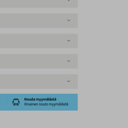
Nouda myymälästä
Ilmainen nouto myymälästä