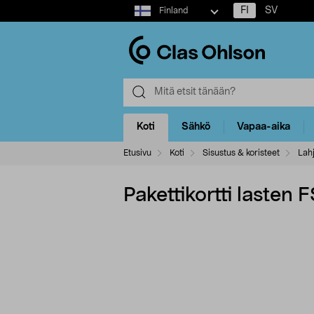
Select
FI
SV
Finland
market
Koti
Sähkö
Vapaa-aika
Etusivu
Koti
Sisustus & koristeet
Lahj
Pakettikortti lasten 