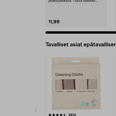
järjestyksessä. Tilava laatikko
lahjapapereille, lahja...
11,99
Tavalliset asiat epätavallisen
5viidestä
4.5viidestä
arvostelut
3810