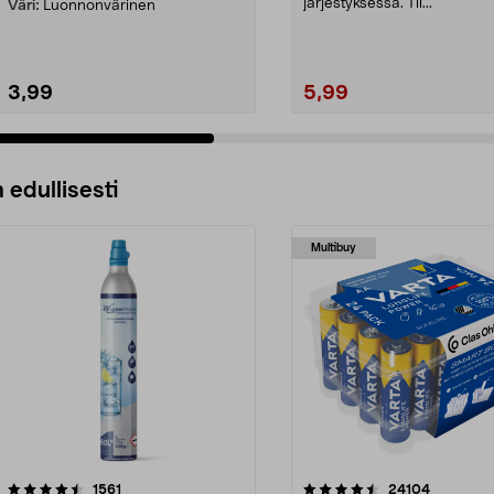
järjestyksessä. Til...
Väri:
Luonnonvärinen
3,99
5,99
 edullisesti
Multibuy
4.5viidestä
arvostelut
4.5viidestä
arvostelut
1561
24104