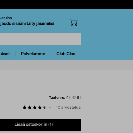
vetuloa
rjaudu sisään/Liity jäseneksi
ukset
Palvelumme
Club Clas
Tuotenro:
44-6481
10
arvostelua
Lisää ostoskoriin
(1)