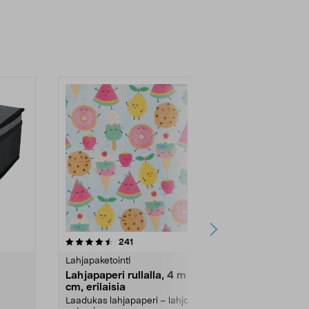
4.5 viidestä
arvostelut
4.5
241
4
tähdestä
tähdestä
Lahjapaketointi
Lahjapaketoin
Lahjapaperi rullalla, 4 m x 70
Sellofaani 
cm, erilaisia
Kääri lahja, 
lahjakori kaun
Laadukas lahjapaperi – lahjojen