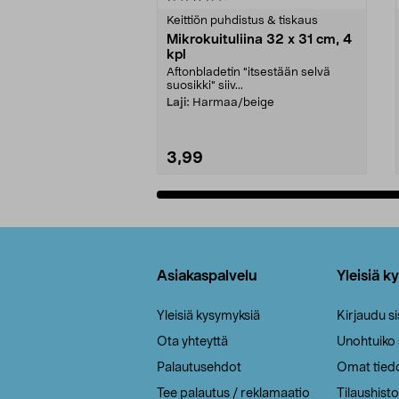
tähdestä
tähdestä
Keittiön puhdistus & tiskaus
Mikrokuituliina 32 x 31 cm, 4
kpl
Aftonbladetin "itsestään selvä
suosikki" siiv...
Laji:
Harmaa/beige
3,99
Lisää ostoskoriin
Alatunniste
Asiakaspalvelu
Yleisiä k
Yleisiä kysymyksiä
Kirjaudu s
Ota yhteyttä
Unohtuiko
Palautusehdot
Omat tied
Tee palautus / reklamaatio
Tilaushisto