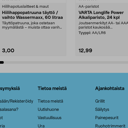
tähdestä
Hiilihapotuslaitteet & maut
AA-paristot
Hiilihappopatruuna täyttö /
VARTA Longlife Power
vaihto Wassermaxx, 60 litraa
Alkaliparisto, 24 kpl
Täyttöpatruuna, joka ostetaan
Joutsenmerkityt AA- tai AA
myymälästä – muista ottaa vanha
paristot kaukosää...
patruuna mukaasi m...
Tyyppi:
AA/LR6
3,00
12,99
Lisää ostoskoriin
Lisää ostoskoriin
ysymyksiä
Tietoa meistä
Ajankohtaista
isään/Rekisteröidy
Tietoa meistä
Grillit
 salasana?
Uutishuone
Säilytys
ot
Vastuullisuus
Painepesurit
ria
Ura
Ruohotrimmerit