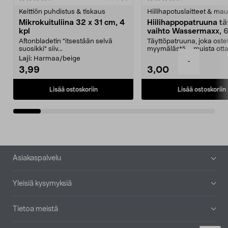
tähdestä
t
Keittiön puhdistus & tiskaus
Hiilihapotuslaitteet & mau
Mikrokuituliina 32 x 31 cm, 4
Hiilihappopatruuna tä
kpl
vaihto Wassermaxx, 6
Aftonbladetin "itsestään selvä
Täyttöpatruuna, joka ost
suosikki" siiv...
myymälästä – muista ott
patruuna mukaasi m...
Laji:
Harmaa/beige
-
3,99
3,00
Lisää ostoskoriin
Lisää ostoskoriin
Alatunniste
Asiakaspalvelu
Yleisiä kysymyksiä
Tietoa meistä