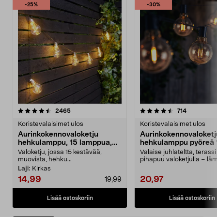
-25%
-30%
4.5 viidestä
arvostelut
4.0 viidestä
arvostelut
2465
714
tähdestä
t
Koristevalaisimet ulos
Koristevalaisimet ulos
Aurinkokennovaloketju
Aurinkokennovaloketj
hehkulamppu, 15 lamppua,
hehkulamppu pyöreä 
7,2 m
lamppua 5,4 m
Valoketju, jossa 15 kestävää,
Valaise juhlateltta, terassi 
muovista, hehku...
pihapuu valoketjulla – l
valkoinen ja to...
Laji:
Kirkas
14,99
20,97
19,99
Lisää ostoskoriin
Lisää ostoskoriin