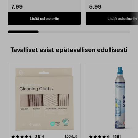
7,99
5,99
Lisää ostoskoriin
Lisää ostoskoriin
Tavalliset asiat epätavallisen edullisesti
4.5viidestä
arvostelut
4.5viidestä
arvostelu
3814
1561
(1,00/kpl)