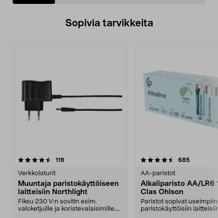
Sopivia tarvikkeita
4.5viidestä
arvostelut
4.5viidestä
arvostelut
119
685
tähdestä
t
Verkkolaturit
AA-paristot
Muuntaja paristokäyttöiseen
Alkaliparisto AA/LR6 
laitteisiin Northlight
Clas Ohlson
Fiksu 230 V:n sovitin esim.
Paristot sopivat useimpiin
valoketjuille ja koristevalaisimille.
paristokäyttöisiin laitteisi
Käytä paristoj...
ja helposti av...