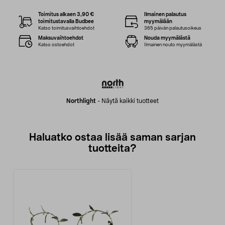
Toimitus alkaen 3,90 €
Ilmainen palautus
toimitustavalla Budbee
myymälään
Katso toimitusvaihtoehdot
365 päivän palautusoikeus
Maksuvaihtoehdot
Nouda myymälästä
Katso ostoehdot
Ilmainen nouto myymälästä
Northlight
-
Näytä kaikki tuotteet
Haluatko ostaa lisää saman sarjan
tuotteita?