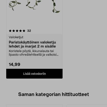
arvostelut
32
Valoketjut
Paristokäyttöinen valoketju
lehdet ja marjat 2 m sisälle
Koristele pöytä, ikkunalauta tai
lipasto vihreälehtisellä ja valkoisin
talvimarj...
14,99
Lisää ostoskoriin
Saman kategorian hittituotteet