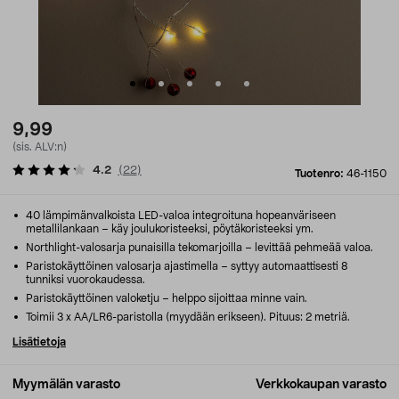
9,99
(sis. ALV:n)
4.2
(
22
)
Tuotenro:
46-1150
40 lämpimänvalkoista LED-valoa integroituna hopeanväriseen
metallilankaan – käy joulukoristeeksi, pöytäkoristeeksi ym.
Northlight-valosarja punaisilla tekomarjoilla – levittää pehmeää valoa.
Paristokäyttöinen valosarja ajastimella – syttyy automaattisesti 8
tunniksi vuorokaudessa.
Paristokäyttöinen valoketju – helppo sijoittaa minne vain.
Toimii 3 x AA/LR6-paristolla (myydään erikseen). Pituus: 2 metriä.
Lisätietoja
Myymälän varasto
Verkkokaupan varasto