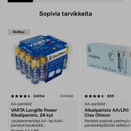
Sopivia tarvikkeita
Multibuy
4.5viidestä
arvostelut
4.5viidestä
arvostelut
24104
685
(0,54/kpl)
tähdestä
t
AA-paristot
AA-paristot
VARTA Longlife Power
Alkaliparisto AA/LR6 
Alkaliparisto, 24 kpl
Clas Ohlson
Joutsenmerkityt AA- tai AAA-
Paristot sopivat useimpiin
paristot kaukosää...
paristokäyttöisiin laitteisi
ja helposti av...