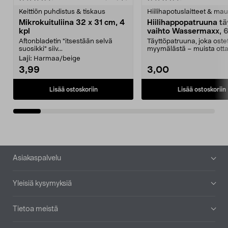
tähdestä
t
Keittiön puhdistus & tiskaus
Hiilihapotuslaitteet & mau
Mikrokuituliina 32 x 31 cm, 4
Hiilihappopatruuna tä
kpl
vaihto Wassermaxx, 6
Aftonbladetin "itsestään selvä
Täyttöpatruuna, joka ost
suosikki" siiv...
myymälästä – muista ott
patruuna mukaasi m...
Laji:
Harmaa/beige
3,99
3,00
Lisää ostoskoriin
Lisää ostoskoriin
Alatunniste
Asiakaspalvelu
Yleisiä kysymyksiä
Tietoa meistä