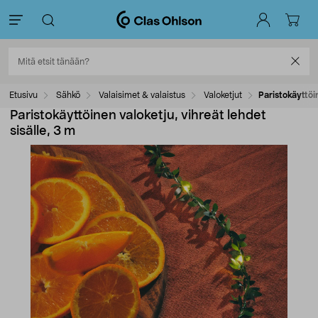
Etusivu
Sähkö
Valaisimet & valaistus
Valoketjut
Paristokäyttöin
Paristokäyttöinen valoketju, vihreät lehdet
sisälle, 3 m