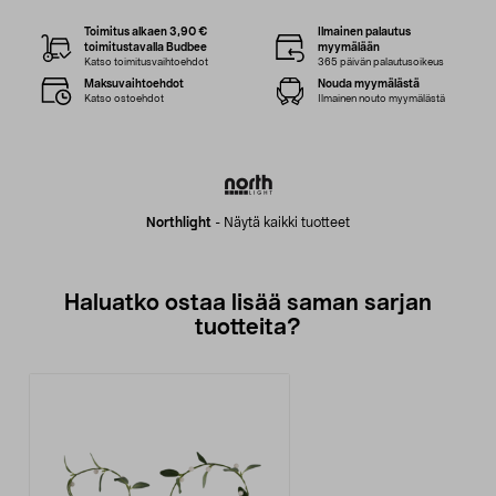
Toimitus alkaen 3,90 €
Ilmainen palautus
toimitustavalla Budbee
myymälään
Katso toimitusvaihtoehdot
365 päivän palautusoikeus
Maksuvaihtoehdot
Nouda myymälästä
Katso ostoehdot
Ilmainen nouto myymälästä
Northlight
-
Näytä kaikki tuotteet
Haluatko ostaa lisää saman sarjan
tuotteita?