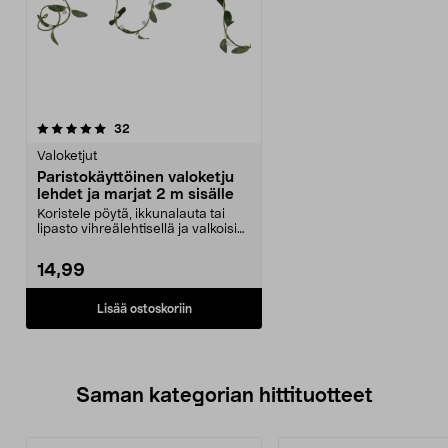
arvostelut
32
Valoketjut
Paristokäyttöinen valoketju
lehdet ja marjat 2 m sisälle
Koristele pöytä, ikkunalauta tai
lipasto vihreälehtisellä ja valkoisin
talvimarj...
14,99
Lisää ostoskoriin
Saman kategorian hittituotteet