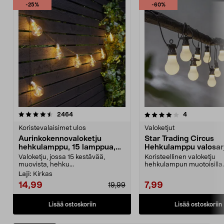
-25%
-60%
4.0 viidestä
arvostelut
4.5 viidestä
arvostelut
2464
4
tähdestä
t
Koristevalaisimet ulos
Valoketjut
Aurinkokennovaloketju
Star Trading Circus
hehkulamppu, 15 lamppua,
Hehkulamppu valosarj
7,2 m
10 LED
Valoketju, jossa 15 kestävää,
Koristeellinen valoketju
muovista, hehku...
hehkulampun muotoisilla
lampuilla – helppo kiinnittä
Laji:
Kirkas
14,99
7,99
19,99
Lisää ostoskoriin
Lisää ostoskoriin