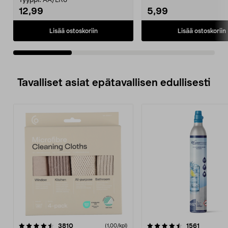
Tyyppi:
AA/LR6
12,99
5,99
Lisää ostoskoriin
Lisää ostoskoriin
Tavalliset asiat epätavallisen edullisesti
4.5viidestä
arvostelut
4.5viidestä
arvostelu
3810
1561
(1,00/kpl)