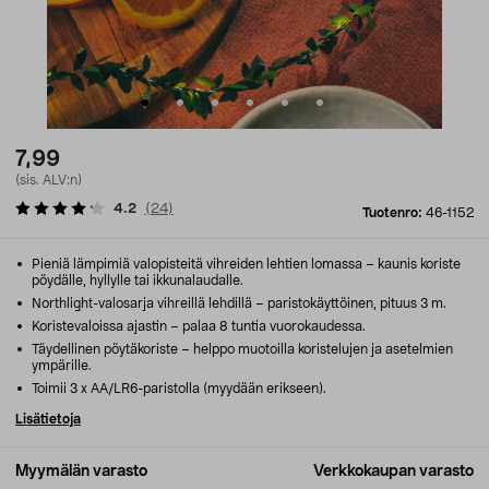
7,99
(sis. ALV:n)
4.2
(
24
)
Tuotenro:
46-1152
Pieniä lämpimiä valopisteitä vihreiden lehtien lomassa – kaunis koriste
pöydälle, hyllylle tai ikkunalaudalle.
Northlight-valosarja vihreillä lehdillä – paristokäyttöinen, pituus 3 m.
Koristevaloissa ajastin – palaa 8 tuntia vuorokaudessa.
Täydellinen pöytäkoriste – helppo muotoilla koristelujen ja asetelmien
ympärille.
Toimii 3 x AA/LR6-paristolla (myydään erikseen).
Lisätietoja
Myymälän varasto
Verkkokaupan varasto