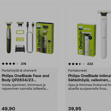
3.5 viidestä
arvostelut
4.0 viidestä
arvostelut
376
222
tähdestä
Partahöylät & sheiverit
Partakoneet
Philips OneBlade Face and
Philips OneBlade Intima
Body QP2834/23
Sähköhöylä, valkoinen,
Sähkökäyttöinen partahöylä
QP1924/22
Hoida ajaminen, trimmaus ja
Ajaa ja trimmaa ihokarvat he
rajaaminen samalla laitteella.
alueilla suojaamalla ihoa
Philips OneBlade QP28...
lisäsuojauksella. O...
49,90
39,95