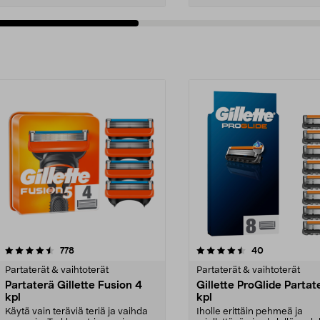
4.5viidestä
arvostelut
arvostelut
778
40
tähdestä
Partaterät & vaihtoterät
Partaterät & vaihtoterät
Partaterä Gillette Fusion 4
Gillette ProGlide Partat
kpl
kpl
Käytä vain teräviä teriä ja vaihda
Iholle erittäin pehmeä ja