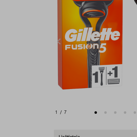
1
/
7