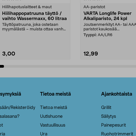
tähdestä
Hiilihapotuslaitteet & maut
AA-paristot
Hiilihappopatruuna täyttö /
VARTA Longlife Power
vaihto Wassermaxx, 60 litraa
Alkaliparisto, 24 kpl
Täyttöpatruuna, joka ostetaan
Joutsenmerkityt AA- tai AA
myymälästä – muista ottaa vanha
paristot kaukosää...
patruuna mukaasi m...
Tyyppi:
AA/LR6
3,00
12,99
Lisää ostoskoriin
Lisää ostoskoriin
ysymyksiä
Tietoa meistä
Ajankohtaista
isään/Rekisteröidy
Tietoa meistä
Grillit
 salasana?
Uutishuone
Säilytys
ot
Vastuullisuus
Painepesurit
ria
Ura
Ruohotrimmerit