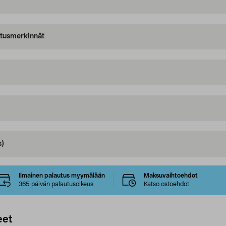
oitusmerkinnät
s)
Ilmainen palautus myymälään
Maksuvaihtoehdot
365 päivän palautusoikeus
Katso ostoehdot
eet