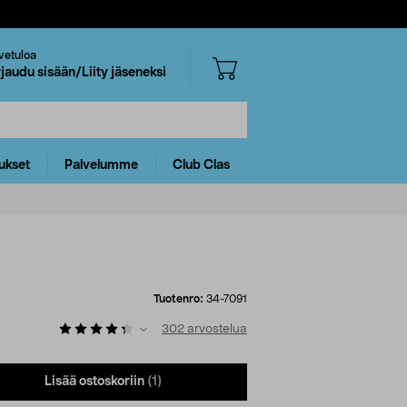
vetuloa
rjaudu sisään/Liity jäseneksi
ukset
Palvelumme
Club Clas
Tuotenro:
34-7091
302
arvostelua
Lisää ostoskoriin
(1)