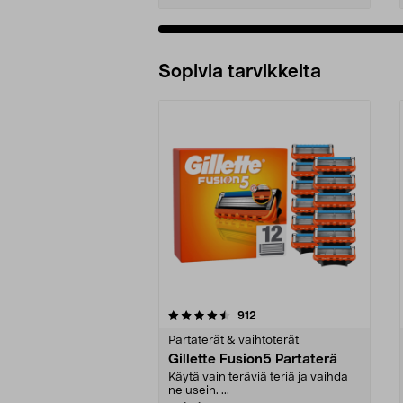
Sopivia tarvikkeita
5viidestä
4.5viidestä
arvostelut
912
tähdestä
tähdestä
Partaterät & vaihtoterät
Gillette Fusion5 Partaterä
Käytä vain teräviä teriä ja vaihda
ne usein. ...