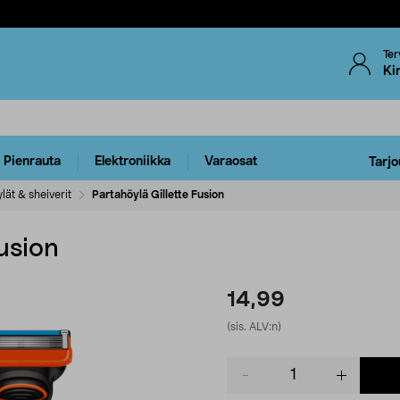
Ter
Ki
Pienrauta
Elektroniikka
Varaosat
Tarjo
lät & sheiverit
Partahöylä Gillette Fusion
Fusion
14,99
(sis. ALV:n)
Product
quantity