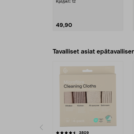
Kpl/pkt:
12
49,90
Lisää ostoskoriin
Tavalliset asiat epätavallisen
5viidestä
4.5viidestä
arvostelut
3809