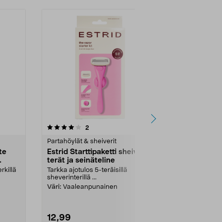
4.0 viidestä
arvostelut
4.5
2
7
tähdestä
tähdestä
Partahöylät & sheiverit
Partahöylät &
te
Estrid Starttipaketti sheiveri,
Philips On
terät ja seinäteline
Sähkökäyttö
QP2724/23
rkillä
Tarkka ajotulos 5-teräisillä
Trimmaa, muot
sheverinterillä ...
ladattavalla p
OneBlade 360 
Väri:
Vaaleanpunainen
12,99
29,95