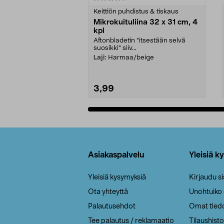
tähdestä
tähdestä
Keittiön puhdistus & tiskaus
Mikrokuituliina 32 x 31 cm, 4
kpl
Aftonbladetin "itsestään selvä
suosikki" siiv...
Laji:
Harmaa/beige
3,99
Lisää ostoskoriin
Alatunniste
Asiakaspalvelu
Yleisiä k
Yleisiä kysymyksiä
Kirjaudu s
Ota yhteyttä
Unohtuiko
Palautusehdot
Omat tied
Tee palautus / reklamaatio
Tilaushisto