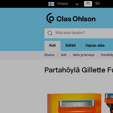
Select
FI
SV
Finland
market
Koti
Sähkö
Vapaa-aika
Etusivu
Koti
Keho ja terveys
Partahöy
Partahöylä Gillette 