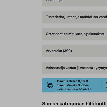
Lisätietoja
Tuotetiedot, liitteet ja mahdolliset var
Ostotiedot, toimitukset ja palautukset
Arvostelut
(302)
Asiantuntija vastaa
(1 vastattu kysymy
Toimitus alkaen 3,90 €
toimitustavalla Budbee
Katso toimitusvaihtoehdot
Saman kategorian hittituott