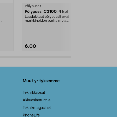
tähdestä
tähdestä
Pölypussit
Kierrätys & ro
Pölypussi C3100, 4 kpl
Roskapussi,
kahvat, 30 l
Laadukkaat pölypussit ovat
markkinoiden parhaimpia.
A-
Testivoittaja 
Kestävä, jopa 50 % suurempi ...
roskapussi u
Roskapussi, jo
6,00
2,00
Lisää ostoskoriin
Lisää
Muut yrityksemme
Tekniikkaosat
Akkuasiantuntija
Teknikmagasinet
PhoneLife