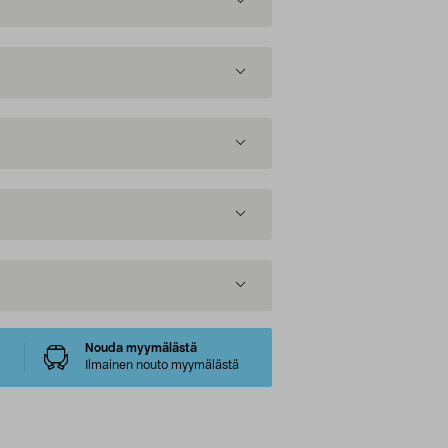
Nouda myymälästä
Ilmainen nouto myymälästä