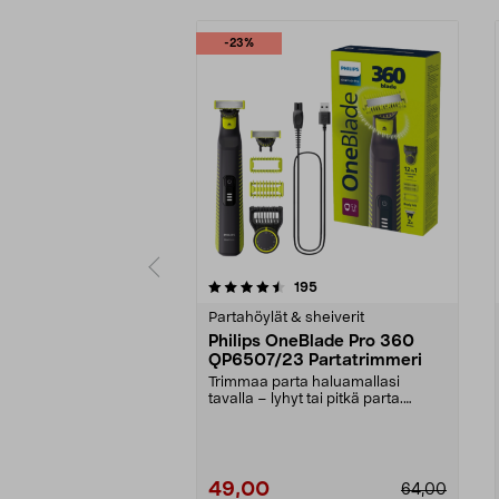
-23%
5 viidestä
4.0 viidestä
arvostelut
195
tähdestä
tähdestä
Partahöylät & sheiverit
Philips OneBlade Pro 360
QP6507/23 Partatrimmeri
Trimmaa parta haluamallasi
tavalla – lyhyt tai pitkä parta.
Philips OneBlade Pro...
49,00
64,00