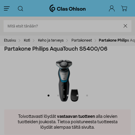
Etusivu
Koti
Keho ja terveys
Partakoneet
Partakone Philips 
Partakone Philips AquaTouch S5400/06
Toivottavasti löydät
vastaavan tuotteen
alla olevien
tuotteiden joukosta.
Tietoa poistuneesta tuotteesta
löydät alempaa tältä sivulta.