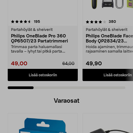
4.0 viidestä
arvostelut
3.5 viidestä
arvostelu
195
380
tähdestä
t
Partahöylät & sheiverit
Partahöylät & sheiverit
Philips OneBlade Pro 360
Philips OneBlade Fac
QP6507/23 Partatrimmeri
Body QP2834/23
Sähkökäyttöinen part
Trimmaa parta haluamallasi
Hoida ajaminen, trimmaus
tavalla – lyhyt tai pitkä parta.
rajaaminen samalla laittee
Philips OneBlade Pro...
Philips OneBlade QP28...
49,00
49,90
64,00
Lisää ostoskoriin
Lisää ostoskoriin
Varaosat