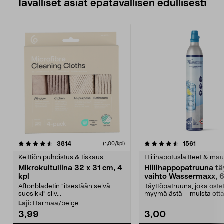
Tavalliset asiat epätavallisen edullisesti
4.5viidestä
arvostelut
4.5viidestä
arvostelu
3814
1561
(1,00/kpl)
tähdestä
t
Keittiön puhdistus & tiskaus
Hiilihapotuslaitteet & mau
Mikrokuituliina 32 x 31 cm, 4
Hiilihappopatruuna tä
kpl
vaihto Wassermaxx, 6
Aftonbladetin "itsestään selvä
Täyttöpatruuna, joka ost
suosikki" siiv...
myymälästä – muista ott
patruuna mukaasi m...
Laji:
Harmaa/beige
3,99
3,00