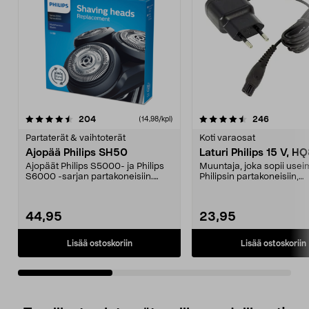
4.5viidestä
arvostelut
arvostelut
204
246
(14,98/kpl)
0.0 viidestä
tähdestä
t
Partaterät & vaihtoterät
Koti varaosat
Ajopää Philips SH50
Laturi Philips 15 V, 
Ajopäät Philips S5000- ja Philips
Muuntaja, joka sopii usei
S6000 -sarjan partakoneisiin.
Philipsin partakoneisiin,
Sopivat myös ma...
hiustenleikkuukoneisiin...
44,95
23,95
Lisää ostoskoriin
Lisää ostoskoriin