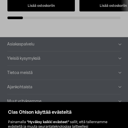
Lisää ostoskoriin
Lisää ostoskoriin
Alatunniste
Asiakaspalvelu
Yleisiä kysymyksiä
Tietoa meistä
Ajankohtaista
Muut yrityksemme
Clas Ohlson käyttää evästeitä
Etsi myymälä
Painamalla
”Hyväksy kaikki evästeet”
sallit, että tallennamme
evästeitä ja muuta seurantateknologiaa laitteellesi