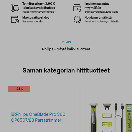
Toimitus alkaen 3,90 €
Ilmainen palautus
toimitustavalla Budbee
myymälään
Katso toimitusvaihtoehdot
365 päivän palautusoikeus
Maksuvaihtoehdot
Nouda myymälästä
Katso ostoehdot
Ilmainen nouto myymälästä
Philips
-
Näytä kaikki tuotteet
Saman kategorian hittituotteet
-23%