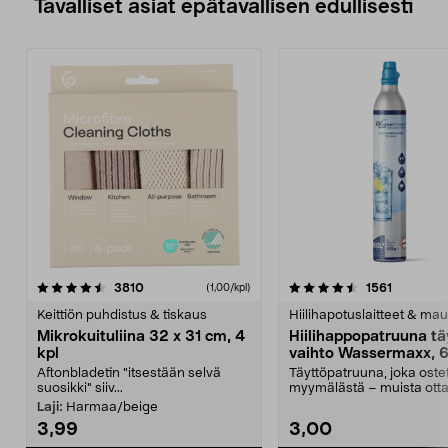
Tavalliset asiat epätavallisen edullisesti
4.5viidestä
arvostelut
4.5viidestä
arvostelu
3810
1561
(1,00/kpl)
tähdestä
t
Keittiön puhdistus & tiskaus
Hiilihapotuslaitteet & mau
Mikrokuituliina 32 x 31 cm, 4
Hiilihappopatruuna tä
kpl
vaihto Wassermaxx, 6
Aftonbladetin "itsestään selvä
Täyttöpatruuna, joka ost
suosikki" siiv...
myymälästä – muista ott
patruuna mukaasi m...
Laji:
Harmaa/beige
3,99
3,00