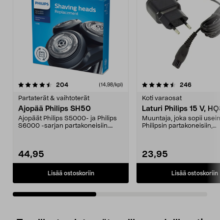
4.5viidestä
arvostelut
4.0viidestä
arvostelut
204
246
(14,98/kpl)
tähdestä
t
Partaterät & vaihtoterät
Koti varaosat
Ajopää Philips SH50
Laturi Philips 15 V, 
Ajopäät Philips S5000- ja Philips
Muuntaja, joka sopii usei
S6000 -sarjan partakoneisiin.
Philipsin partakoneisiin,
Sopivat myös ma...
hiustenleikkuukoneisiin...
44,95
23,95
Lisää ostoskoriin
Lisää ostoskoriin