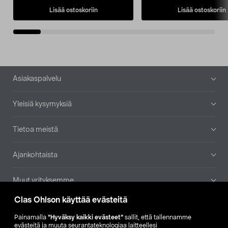
Lisää ostoskoriin
Lisää ostoskoriin
Alatunniste
Asiakaspalvelu
Yleisiä kysymyksiä
Tietoa meistä
Ajankohtaista
Muut yrityksemme
Clas Ohlson käyttää evästeitä
Etsi myymälä
Painamalla
”Hyväksy kaikki evästeet”
sallit, että tallennamme
evästeitä ja muuta seurantateknologiaa laitteellesi