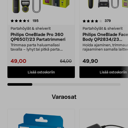
4.0 viidestä
arvostelut
3.5 viidestä
arvostelut
195
379
tähdestä
t
Partahöylät & sheiverit
Partahöylät & sheiverit
Philips OneBlade Pro 360
Philips OneBlade Fac
QP6507/23 Partatrimmeri
Body QP2834/23
Sähkökäyttöinen part
Trimmaa parta haluamallasi
Hoida ajaminen, trimmaus
tavalla – lyhyt tai pitkä parta.
rajaaminen samalla laittee
Philips OneBlade Pro...
Philips OneBlade QP28...
49,00
49,90
64,00
Lisää ostoskoriin
Lisää ostoskoriin
Varaosat