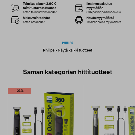
Toimitus alkaen 3,90 €
Ilmainen palautus
toimitustavalla Budbee
myymälään
Katso toimitusvaihtoehdot
365 päivän palautusoikeus
Maksuvaihtoehdot
Nouda myymälästä
Katso ostoehdot
Ilmainen nouto myymälästä
Philips
-
Näytä kaikki tuotteet
Saman kategorian hittituotteet
-23%