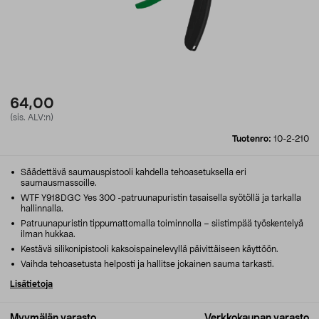
64,00
(sis. ALV:n)
Tuotenro:
10-2-210
Säädettävä saumauspistooli kahdella tehoasetuksella eri
saumausmassoille.
WTF Y918DGC Yes 300 -patruunapuristin tasaisella syötöllä ja tarkalla
hallinnalla.
Patruunapuristin tippumattomalla toiminnolla – siistimpää työskentelyä
ilman hukkaa.
Kestävä silikonipistooli kaksoispainelevyllä päivittäiseen käyttöön.
Vaihda tehoasetusta helposti ja hallitse jokainen sauma tarkasti.
Lisätietoja
Myymälän varasto
Verkkokaupan varasto