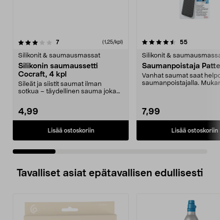
4.5 viidestä
arvostelut
4.5 viidestä
arvostelut
7
55
(1,25/kpl)
tähdestä
t
Silikonit & saumausmassat
Silikonit & saumausmass
Silikonin saumaussetti
Saumanpoistaja Patt
Cocraft, 4 kpl
Vanhat saumat saat helpo
saumanpoistajalla. Mukan
Sileät ja siistit saumat ilman
terää.
sotkua – täydellinen sauma joka
kerta. Saumaussar...
4,99
7,99
Lisää ostoskoriin
Lisää ostoskoriin
Tavalliset asiat epätavallisen edullisesti