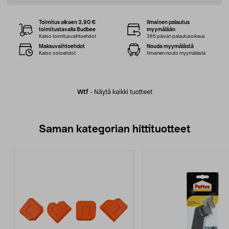
Toimitus alkaen 3,90 €
Ilmainen palautus
toimitustavalla Budbee
myymälään
Katso toimitusvaihtoehdot
365 päivän palautusoikeus
Maksuvaihtoehdot
Nouda myymälästä
Katso ostoehdot
Ilmainen nouto myymälästä
Wtf
-
Näytä kaikki tuotteet
Saman kategorian hittituotteet