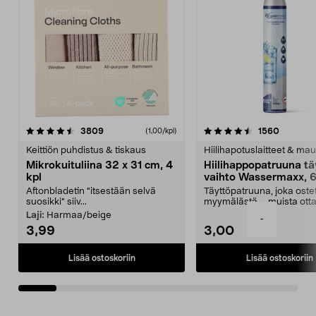
4.5viidestä
arvostelut
4.5viidestä
arvostel
3809
1560
(1,00/kpl)
tähdestä
t
Keittiön puhdistus & tiskaus
Hiilihapotuslaitteet & mau
Mikrokuituliina 32 x 31 cm, 4
Hiilihappopatruuna tä
kpl
vaihto Wassermaxx, 6
Aftonbladetin "itsestään selvä
Täyttöpatruuna, joka ost
suosikki" siiv...
myymälästä – muista ott
patruuna mukaasi m...
Laji:
Harmaa/beige
-
3,99
3,00
Lisää ostoskoriin
Lisää ostoskoriin