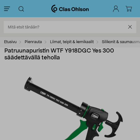
Etusivu
Pienrauta
Liimat, teipit & kemikaalit
Silikonit & saumausm
Patruunapuristin WTF Y918DGC Yes 300
säädettävällä teholla