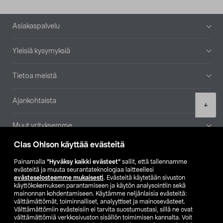
Alatunniste
Asiakaspalvelu
Yleisiä kysymyksiä
Tietoa meistä
Ajankohtaista
Product
+
quantity
Muut yrityksemme
Clas Ohlson käyttää evästeitä
Etsi myymälä
Painamalla
”Hyväksy kaikki evästeet”
sallit, että tallennamme
evästeitä ja muuta seurantateknologiaa laitteellesi
SE
NO
FI
evästeselosteemme mukaisesti
. Evästeitä käytetään sivuston
käyttökokemuksen parantamiseen ja käytön analysointiin sekä
FI
SV
mainonnan kohdentamiseen. Käytämme neljänlaisia evästeitä:
välttämättömät, toiminnalliset, analyyttiset ja mainosevästeet.
Välttämättömiin evästeisiin ei tarvita suostumustasi, sillä ne ovat
välttämättömiä verkkosivuston sisällön toimimisen kannalta. Voit