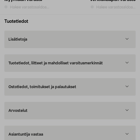
Hakee varastosaldoa...
Hakee varastosaldoa...
Tuotetiedot
Lisätietoja
Tuotetiedot, liitteet ja mahdolliset varoitusmerkinnät
Ostotiedot, toimitukset ja palautukset
Arvostelut
Asiantuntija vastaa