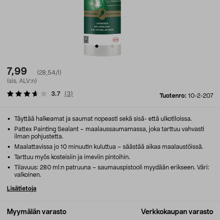
7,99
(28,54/l)
(sis. ALV:n)
3.7
(
3
)
Tuotenro:
10-2-207
Täyttää halkeamat ja saumat nopeasti sekä sisä- että ulkotiloissa.
Pattex Painting Sealant – maalaussaumamassa, joka tarttuu vahvasti
ilman pohjustetta.
Maalattavissa jo 10 minuutin kuluttua – säästää aikaa maalaustöissä.
Tarttuu myös kosteisiin ja imeviin pintoihin.
Tilavuus: 280 ml:n patruuna – saumauspistooli myydään erikseen. Väri:
valkoinen.
Lisätietoja
Myymälän varasto
Verkkokaupan varasto