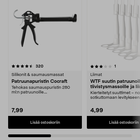
3.0viidestä
arvostelut
5.0viidestä
arvostelut
320
1
tähdestä
t
Silikonit & saumausmassat
Liimat
Patruunapuristin Cocraft
WTF suutin patruunoil
tiivistysmassoille ja li
Tehokas saumauspuristin 280
5 kpl
ml:n patruunoille.
Kierteitetyt suuttimet – n
Saumauspuristin, jossa portaaton
sotkuttomaan levitykseen
...
Nozzle -suut...
7,99
4,99
Lisää ostoskoriin
Lisää ostoskoriin