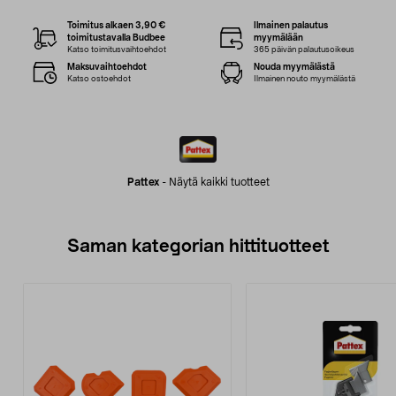
Toimitus alkaen 3,90 €
Ilmainen palautus
toimitustavalla Budbee
myymälään
Katso toimitusvaihtoehdot
365 päivän palautusoikeus
Maksuvaihtoehdot
Nouda myymälästä
Katso ostoehdot
Ilmainen nouto myymälästä
Pattex
-
Näytä kaikki tuotteet
Saman kategorian hittituotteet