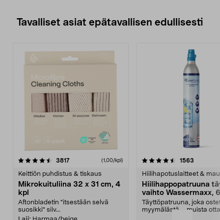
Tavalliset asiat epätavallisen edullisesti
4.5viidestä
arvostelut
4.5viidestä
arvostelu
3817
1563
(1,00/kpl)
tähdestä
t
Keittiön puhdistus & tiskaus
Hiilihapotuslaitteet & mau
Mikrokuituliina 32 x 31 cm, 4
Hiilihappopatruuna tä
kpl
vaihto Wassermaxx, 6
Aftonbladetin "itsestään selvä
Täyttöpatruuna, joka ost
suosikki" siiv...
myymälästä – muista ott
patruuna mukaasi m...
Laji:
Harmaa/beige