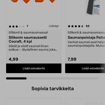
4.5 viidestä
arvostelut
4.5 viidestä
arvostelut
7
55
(1,25/kpl)
tähdestä
t
Silikonit & saumausmassat
Silikonit & saumausmass
Silikonin saumaussetti
Saumanpoistaja Patt
Cocraft, 4 kpl
Vanhat saumat saat helpo
saumanpoistajalla. Mukan
Sileät ja siistit saumat ilman
terää.
sotkua – täydellinen sauma joka
kerta. Saumaussar...
4,99
7,99
Lisää ostoskoriin
Lisää ostoskoriin
Sopivia tarvikkeita