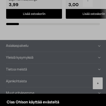
-
3,99
3,00
Lisää ostoskoriin
Lisää ostoskoriin
Alatunniste
Asiakaspalvelu
Yleisiä kysymyksiä
Tietoa meistä
Ajankohtaista
Product
+
quantity
Muut yrityksemme
Clas Ohlson käyttää evästeitä
Etsi myymälä