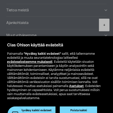
Tietoa meistä
Ajankohtaista
Product
+
quantity
Muut yrityksemme
Clas Ohlson käyttää evästeitä
Etsi myymälä
Painamalla
”Hyväksy kaikki evästeet”
sallit, että tallennamme
evästeitä ja muuta seurantateknologiaa laitteellesi
SE
NO
FI
evästeselosteemme mukaisesti
. Evästeitä käytetään sivuston
käyttökokemuksen parantamiseen ja käytön analysointiin sekä
FI
SV
mainonnan kohdentamiseen. Käytämme neljänlaisia evästeitä:
välttämättömät, toiminnalliset, analyyttiset ja mainosevästeet.
Välttämättömiin evästeisiin ei tarvita suostumustasi, sillä ne ovat
välttämättömiä verkkosivuston sisällön toimimisen kannalta. Voit
halutessasi muuttaa asetuksiasi painamalla
Asetukset
. Evästeiden
hyväksyminen on vapaaehtoista. Voit perua suostumuksesi milloin
vain muuttamalla evästeasetuksiasi, apua saat tarvittaessa
asiakaspalvelustamme.
Club Clas
Ostoehdot
Tietosuojaseloste
Näytä hinnat ilman ALV:a
Hyväksy kaikki evästeet
Poista kaikki
Lisää ostoskoriin
(1)