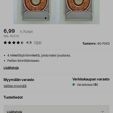
6,99
(1,75/kpl)
(sis. ALV:n)
4.5
(
154
)
Tuotenro:
40-7043
4 nikkelöityä kiinnikettä, joista kaksi joustavia.
Peilien kiinnittämiseen.
Lisätietoja
Verkkokaupan varasto
Myymälän varasto
Varastossa
(5)
Valitse myymälä
Tuotetiedot
Lisätietoja