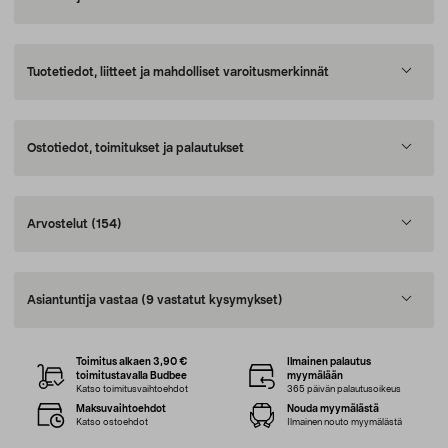
Tuotetiedot, liitteet ja mahdolliset varoitusmerkinnät
Ostotiedot, toimitukset ja palautukset
Arvostelut
(154)
Asiantuntija vastaa
(9 vastatut kysymykset)
Toimitus alkaen 3,90 €
Ilmainen palautus
toimitustavalla Budbee
myymälään
Katso toimitusvaihtoehdot
365 päivän palautusoikeus
Maksuvaihtoehdot
Nouda myymälästä
Katso ostoehdot
Ilmainen nouto myymälästä