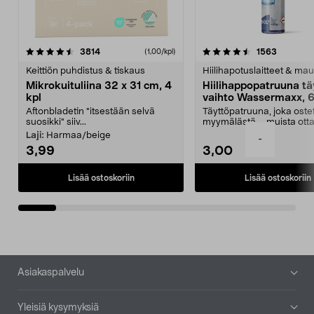
4.5viidestä
arvostelut
4.5viidestä
arvostelu
3814
1563
(1,00/kpl)
tähdestä
t
Keittiön puhdistus & tiskaus
Hiilihapotuslaitteet & mau
Mikrokuituliina 32 x 31 cm, 4
Hiilihappopatruuna tä
kpl
vaihto Wassermaxx, 6
Aftonbladetin "itsestään selvä
Täyttöpatruuna, joka ost
suosikki" siiv...
myymälästä – muista ott
patruuna mukaasi m...
Laji:
Harmaa/beige
-
3,99
3,00
Lisää ostoskoriin
Lisää ostoskoriin
Alatunniste
Asiakaspalvelu
Yleisiä kysymyksiä