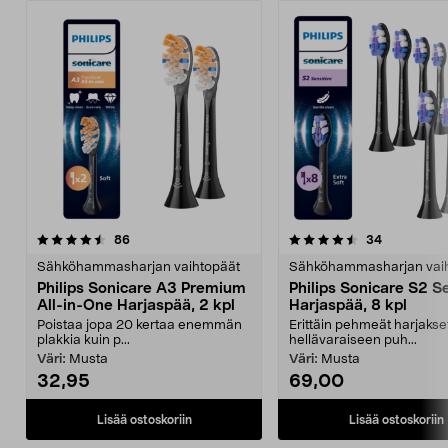
4.5viidestä
arvostelut
4.5viidestä
arvostelut
86
34
tähdestä
t
Sähköhammasharjan vaihtopäät
Sähköhammasharjan vai
Philips Sonicare A3 Premium
Philips Sonicare S2 Se
All-in-One Harjaspää, 2 kpl
Harjaspää, 8 kpl
Poistaa jopa 20 kertaa enemmän
Erittäin pehmeät harjakse
plakkia kuin p...
hellävaraiseen puh...
Väri:
Musta
Väri:
Musta
32,95
69,00
Lisää ostoskoriin
Lisää ostoskoriin