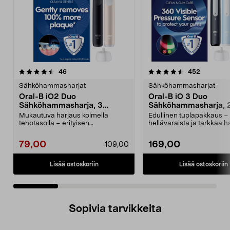
4.5 viidestä
arvostelut
5.0 viidestä
arvostelut
46
452
tähdestä
t
Sähköhammasharjat
Sähköhammasharjat
Oral-B iO2 Duo
Oral-B iO 3 Duo
Sähköhammasharja, 3
Sähköhammasharja, 2
harjaustilaa, 2 kpl
Mukautuva harjaus kolmella
Edullinen tuplapakkaus –
tehotasolla – erityisen
hellävaraista ja tarkkaa h
hellävaraisesta päivittäiseen...
mikrovärähtelyn avul...
79,00
169,00
109,00
Lisää ostoskoriin
Lisää ostoskoriin
Sopivia tarvikkeita