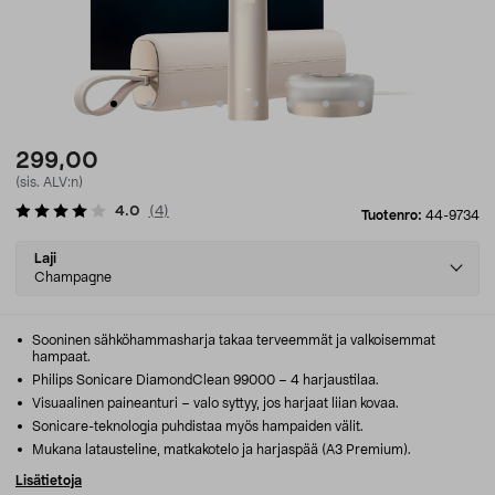
299,00
(sis. ALV:n)
4.0
(
4
)
Tuotenro:
44-9734
Select
Laji
variant
Champagne
Sooninen sähköhammasharja takaa terveemmät ja valkoisemmat
hampaat.
Philips Sonicare DiamondClean 99000 – 4 harjaustilaa.
Visuaalinen paineanturi – valo syttyy, jos harjaat liian kovaa.
Sonicare-teknologia puhdistaa myös hampaiden välit.
Mukana latausteline, matkakotelo ja harjaspää (A3 Premium).
Lisätietoja