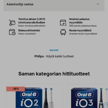
Asiantuntija vastaa
Toimitus alkaen 3,90 €
Ilmainen palautus
toimitustavalla Budbee
myymälään
Katso toimitusvaihtoehdot
365 päivän palautusoikeus
Maksuvaihtoehdot
Nouda myymälästä
Katso ostoehdot
Ilmainen nouto myymälästä
Philips
-
Näytä kaikki tuotteet
Saman kategorian hittituotteet
-28%