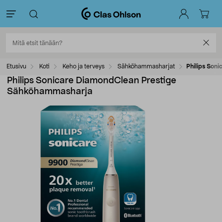
Etusivu
Koti
Keho ja terveys
Sähköhammasharjat
Philips Son
Philips Sonicare DiamondClean Prestige
Sähköhammasharja