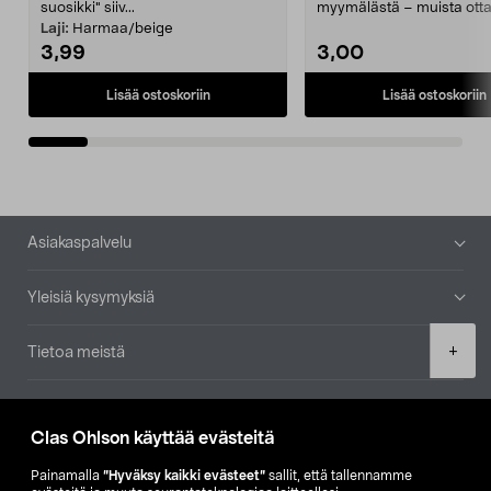
suosikki" siiv...
myymälästä – muista ott
patruuna mukaasi m...
Laji:
Harmaa/beige
3,99
3,00
Lisää ostoskoriin
Lisää ostoskoriin
Alatunniste
Asiakaspalvelu
Yleisiä kysymyksiä
Product
+
Tietoa meistä
quantity
Ajankohtaista
Clas Ohlson käyttää evästeitä
Muut yrityksemme
Painamalla
”Hyväksy kaikki evästeet”
sallit, että tallennamme