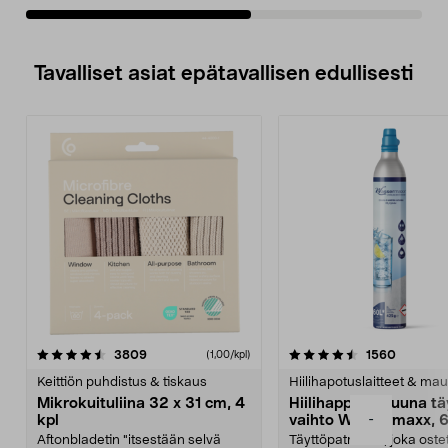
Tavalliset asiat epätavallisen edullisesti
4.5viidestä
arvostelut
4.5viidestä
arvostel
3809
1560
(1,00/kpl)
tähdestä
t
Keittiön puhdistus & tiskaus
Hiilihapotuslaitteet & mau
Mikrokuituliina 32 x 31 cm, 4
Hiilihappopatruuna tä
-
kpl
vaihto Wassermaxx, 6
Aftonbladetin "itsestään selvä
Täyttöpatruuna, joka ost