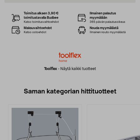
Toimitus alkaen 3,90 €
Ilmainen palautus
toimitustavalla Budbee
myymälään
Katso toimitusvaihtoehdot
365 päivän palautusoikeus
Maksuvaihtoehdot
Nouda myymälästä
Katso ostoehdot
Ilmainen nouto myymälästä
Toolflex
-
Näytä kaikki tuotteet
Saman kategorian hittituotteet