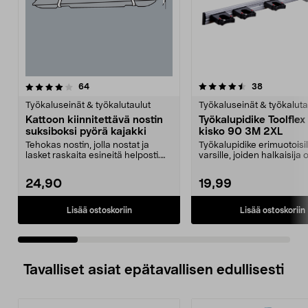
4.5 viidestä
arvostelut
4.5 viidestä
arvostelut
64
38
tähdestä
t
Työkaluseinät & työkalutaulut
Työkaluseinät & työkaluta
Kattoon kiinnitettävä nostin
Työkalupidike Toolflex
suksiboksi pyörä kajakki
kisko 90 3M 2XL
Tehokas nostin, jolla nostat ja
Työkalupidike erimuotoisil
lasket raskaita esineitä helposti.
varsille, joiden halkaisij
Kattoon kiinn...
mm ja 30–40 mm...
24,90
19,99
Lisää ostoskoriin
Lisää ostoskoriin
Tavalliset asiat epätavallisen edullisesti