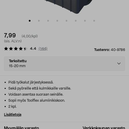
7,99
(4,00/kpl)
(sis. ALV:n)
4.4
(
144
)
Tuotenro:
40-9786
Select
Tarkoitettu
variant
15-20 mm
Pidä työkalut järjestyksessä.
Sekä pyöreille että kulmikkaille varsille.
Voidaan asentaa suoraan seinälle.
Sopii myös Toolflex alumiinikiskoon.
2 kpl.
Lisätietoja
Myymälän varasto
Verkkokaupan varasto