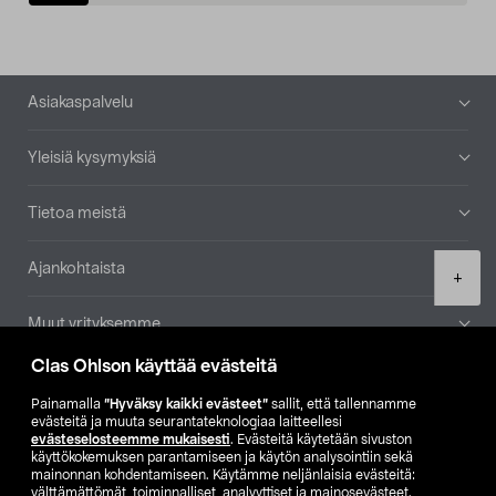
Alatunniste
Asiakaspalvelu
Yleisiä kysymyksiä
Tietoa meistä
Ajankohtaista
Product
+
quantity
Muut yrityksemme
Clas Ohlson käyttää evästeitä
Etsi myymälä
Painamalla
”Hyväksy kaikki evästeet”
sallit, että tallennamme
evästeitä ja muuta seurantateknologiaa laitteellesi
SE
NO
FI
evästeselosteemme mukaisesti
. Evästeitä käytetään sivuston
käyttökokemuksen parantamiseen ja käytön analysointiin sekä
FI
SV
mainonnan kohdentamiseen. Käytämme neljänlaisia evästeitä:
välttämättömät, toiminnalliset, analyyttiset ja mainosevästeet.