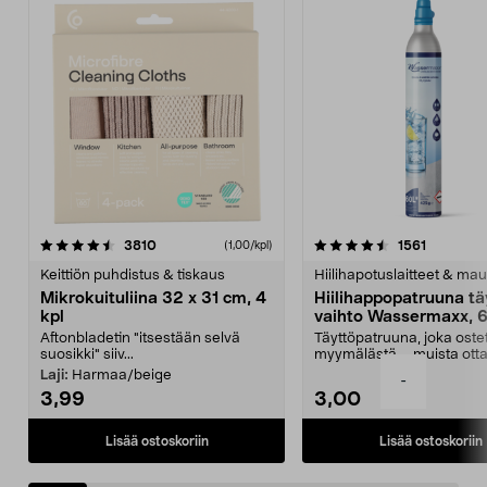
4.5viidestä
arvostelut
4.5viidestä
arvostelu
3810
1561
(1,00/kpl)
tähdestä
t
Keittiön puhdistus & tiskaus
Hiilihapotuslaitteet & mau
Mikrokuituliina 32 x 31 cm, 4
Hiilihappopatruuna tä
kpl
vaihto Wassermaxx, 6
Aftonbladetin "itsestään selvä
Täyttöpatruuna, joka ost
suosikki" siiv...
myymälästä – muista ott
patruuna mukaasi m...
Laji:
Harmaa/beige
-
3,99
3,00
Lisää ostoskoriin
Lisää ostoskoriin