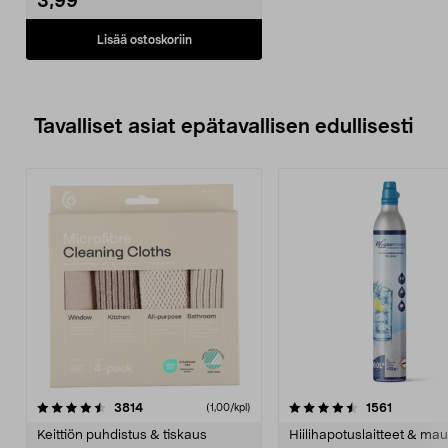
3,99
Lisää ostoskoriin
Tavalliset asiat epätavallisen edullisesti
4.5viidestä
arvostelut
4.5viidestä
arvostelu
3814
1561
(1,00/kpl)
tähdestä
t
Keittiön puhdistus & tiskaus
Hiilihapotuslaitteet & mau