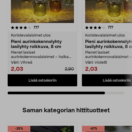
4.0viidestä
arvostelut
arvostelut
777
777
tähdestä
Koristevalaisimet ulos
Koristevalaisimet ulos
Pieni aurinkokennolyhty
Pieni aurinkokennolyh
lasilyhty roikkuva, 8 cm
lasilyhty roikkuva, 8 
Pienet lasiset
Pienet lasiset
aurinkokennovalaisimet – halka...
aurinkokennovalaisimet – 
Väri:
Vihreä
Väri:
Violetti
2,03
2,03
2,90
Lisää ostoskoriin
Lisää ostoskoriin
Saman kategorian hittituotteet
-25%
-67%