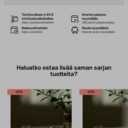
Toimitus alkaen 3,90 €
Ilmainen palautus
toimitustavalla Budbee
myymälään
Katso toimitusvaihtoehdot
365 päivän palautusoikeus
Maksuvaihtoehdot
Nouda myymälästä
Katso ostoehdot
Ilmainen nouto myymälästä
Haluatko ostaa lisää saman sarjan
tuotteita?
-30%
-30%