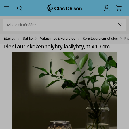
Etusivu
Sähkö
Valaisimet & valaistus
Koristevalaisimet ulos
Pi
Pieni aurinkokennolyhty lasilyhty, 11 x 10 cm