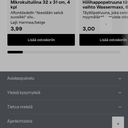
Mikrokuituliina 32 x 31 cm, 4
Hiilihappopatruuna tä
kpl
vaihto Wassermaxx, 6
Aftonbladetin "itsestään selvä
Täyttöpatruuna, joka ost
suosikki" siiv...
myymälästä – muista ott
patruuna mukaasi m...
Laji:
Harmaa/beige
-
3,99
3,00
Lisää ostoskoriin
Lisää ostoskoriin
Alatunniste
Asiakaspalvelu
Yleisiä kysymyksiä
Tietoa meistä
Ajankohtaista
Product
+
quantity