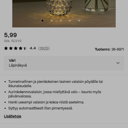
5,99
(sis. ALV:n)
4.4
(
1605
)
Tuotenro:
36-6971
Select
Väri
variant
Läpinäkyvä
Tunnelmallinen ja pienikokoinen lasinen valaisin pöydälle tai
ikkunalaudalle.
Aurinkokennovalaisin, jossa miellyttävä valo – kaunis myös
päivänvalossa.
Hanki useampi valaisin ja kokoa niistä asetelma.
Syttyy automaattisesti illan pimentyessä.
Lisätietoja