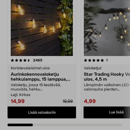
5.0 viidestä
arvostelut
4.5 viidestä
arvostelut
2465
1
tähdestä
t
Koristevalaisimet ulos
Valoketjut
Aurinkokennovaloketju
Star Trading Hooky Va
hehkulamppu, 15 lamppua,
ulos, 4,5 m
7,2 m
Valoketju, jossa 15 kestävää,
Lämpimän valkoinen LED
muovista, hehku...
valonauha pienten
hehkulamppujen muodoss
Laji:
Kirkas
Trading H...
14,99
4,99
19,99
Lue lisää
Lisää ostoskoriin