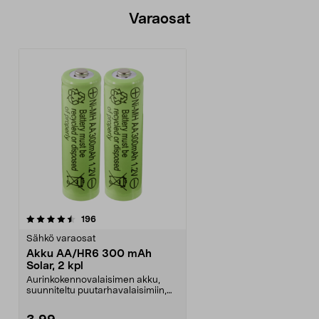
Varaosat
arvostelut
196
Sähkö varaosat
Akku AA/HR6 300 mAh
Solar, 2 kpl
Aurinkokennovalaisimen akku,
suunniteltu puutarhavalaisimiin,
jotka toimivat aur...