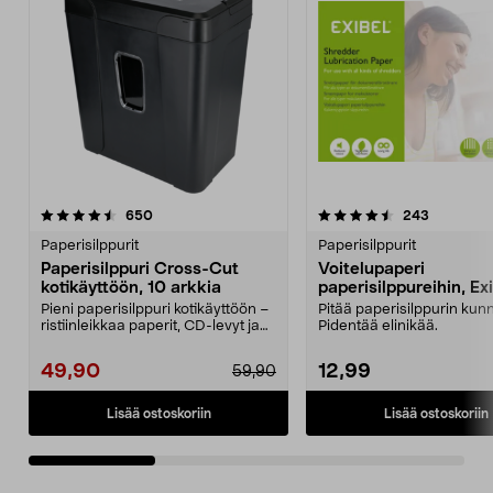
4.5 viidestä
arvostelut
4.5 viidestä
arvostelut
650
243
tähdestä
t
Paperisilppurit
Paperisilppurit
Paperisilppuri Cross-Cut
Voitelupaperi
kotikäyttöön, 10 arkkia
paperisilppureihin, Ex
Pieni paperisilppuri kotikäyttöön –
Pitää paperisilppurin kun
ristiinleikkaa paperit, CD-levyt ja
Pidentää elinikää.
muovikor...
49,90
12,99
59,90
Lisää ostoskoriin
Lisää ostoskoriin