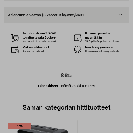
Asiantuntija vastaa
(6 vastatut kysymykset)
Toimitus alkaen 3,90 €
Ilmainen palautus
toimitustavalla Budbee
myymälään
Katso toimitusvaihtoehdot
365 päivän palautusoikeus
Maksuvaihtoehdot
Nouda myymälästä
Katso ostoehdot
Ilmainen nouto myymälästä
Clas Ohlson
-
Näytä kaikki tuotteet
Saman kategorian hittituotteet
-17%