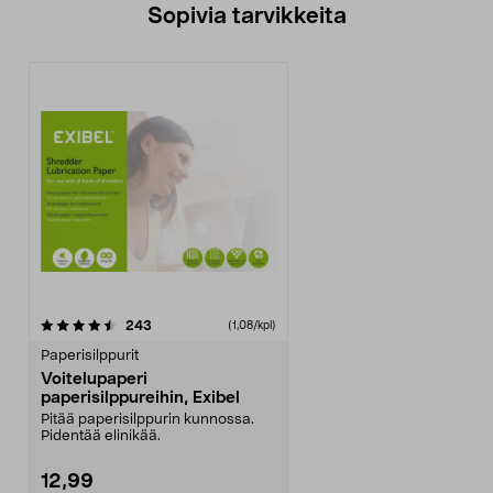
Sopivia tarvikkeita
arvostelut
243
(1,08/kpl)
Paperisilppurit
Voitelupaperi
paperisilppureihin, Exibel
Pitää paperisilppurin kunnossa.
Pidentää elinikää.
12,99