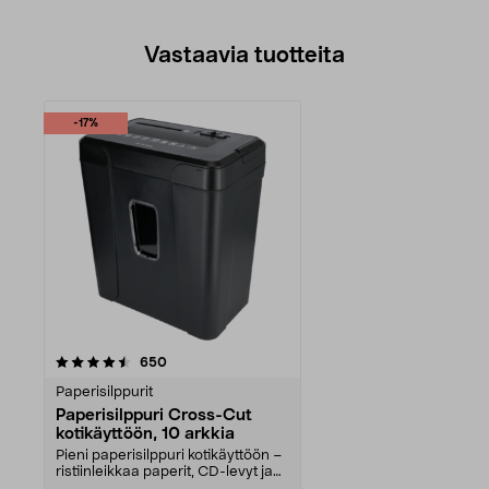
Vastaavia tuotteita
-17%
arvostelut
650
Paperisilppurit
Paperisilppuri Cross-Cut
kotikäyttöön, 10 arkkia
Pieni paperisilppuri kotikäyttöön –
ristiinleikkaa paperit, CD-levyt ja
muovikor...