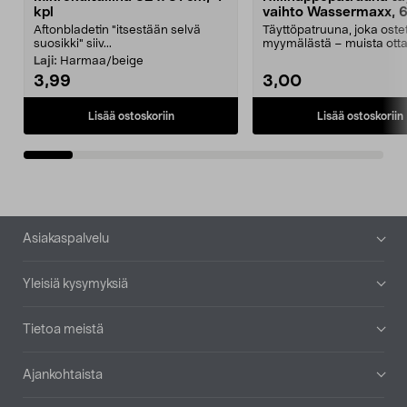
kpl
vaihto Wassermaxx, 6
Aftonbladetin "itsestään selvä
Täyttöpatruuna, joka ost
suosikki" siiv...
myymälästä – muista ott
patruuna mukaasi m...
Laji:
Harmaa/beige
3,99
3,00
Lisää ostoskoriin
Lisää ostoskoriin
Alatunniste
Asiakaspalvelu
Yleisiä kysymyksiä
Tietoa meistä
Ajankohtaista