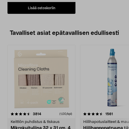
Lisää ostoskoriin
Tavalliset asiat epätavallisen edullisesti
4.5viidestä
arvostelut
4.5viidestä
arvostelu
3814
1561
(1,00/kpl)
tähdestä
t
Keittiön puhdistus & tiskaus
Hiilihapotuslaitteet & mau
Mikrokuituliina 32 x 31 cm, 4
Hiilihappopatruuna tä