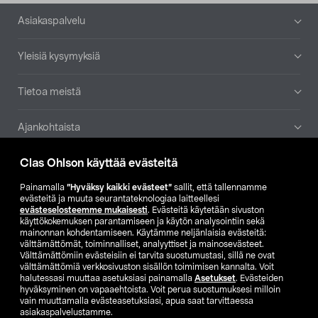
Alatunniste
Asiakaspalvelu
Yleisiä kysymyksiä
Tietoa meistä
Ajankohtaista
Clas Ohlson käyttää evästeitä
Muut yrityksemme
Painamalla
”Hyväksy kaikki evästeet”
sallit, että tallennamme
Etsi myymälä
evästeitä ja muuta seurantateknologiaa laitteellesi
evästeselosteemme mukaisesti
. Evästeitä käytetään sivuston
käyttökokemuksen parantamiseen ja käytön analysointiin sekä
mainonnan kohdentamiseen. Käytämme neljänlaisia evästeitä:
SE
NO
FI
välttämättömät, toiminnalliset, analyyttiset ja mainosevästeet.
Välttämättömiin evästeisiin ei tarvita suostumustasi, sillä ne ovat
FI
SV
välttämättömiä verkkosivuston sisällön toimimisen kannalta. Voit
halutessasi muuttaa asetuksiasi painamalla
Asetukset
. Evästeiden
hyväksyminen on vapaaehtoista. Voit perua suostumuksesi milloin
vain muuttamalla evästeasetuksiasi, apua saat tarvittaessa
asiakaspalvelustamme.