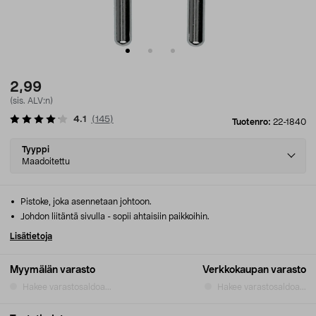
2,99
(sis. ALV:n)
4.1
(
145
)
Tuotenro:
22-1840
Select
Tyyppi
variant
Maadoitettu
Pistoke, joka asennetaan johtoon.
Johdon liitäntä sivulla - sopii ahtaisiin paikkoihin.
Lisätietoja
Myymälän varasto
Verkkokaupan varasto
Hakee varastosaldoa...
Hakee varastosaldoa...