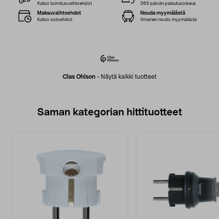
Katso toimitusvaihtoehdot
365 päivän palautusoikeus
Maksuvaihtoehdot
Nouda myymälästä
Katso ostoehdot
Ilmainen nouto myymälästä
Clas Ohlson
-
Näytä kaikki tuotteet
Saman kategorian hittituotteet