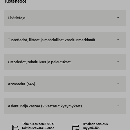
Tuotetiedot
Lisätietoja
Tuotetiedot, liitteet ja mahdolliset varoitusmerkinnät
Ostotiedot, toimitukset ja palautukset
Arvostelut
(145)
Asiantuntija vastaa
(2 vastatut kysymykset)
Toimitus alkaen 3,90 €
Ilmainen palautus
toimitustavalla Budbee
myymälään