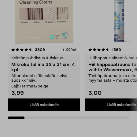
4.5viidestä
arvostelut
4.5viidestä
arvostel
3809
1560
(1,00/kpl)
tähdestä
t
Keittiön puhdistus & tiskaus
Hiilihapotuslaitteet & mau
Mikrokuituliina 32 x 31 cm, 4
Hiilihappopatruuna tä
kpl
vaihto Wassermaxx, 6
Aftonbladetin "itsestään selvä
Täyttöpatruuna, joka ost
suosikki" siiv...
myymälästä – muista ott
patruuna mukaasi m...
Laji:
Harmaa/beige
3,99
3,00
Lisää ostoskoriin
Lisää ostoskoriin