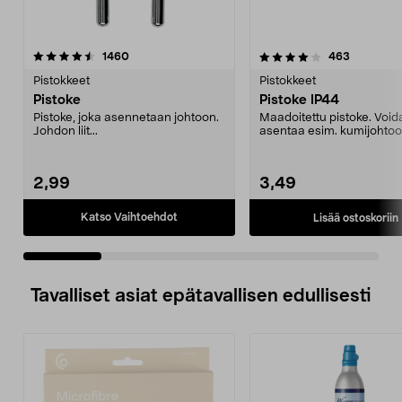
4.0 viidestä
arvostelut
4.5 viidestä
arvostelut
1460
463
tähdestä
t
Pistokkeet
Pistokkeet
Pistoke
Pistoke IP44
Pistoke, joka asennetaan johtoon.
Maadoitettu pistoke. Voi
Johdon liit...
asentaa esim. kumijohtoo
Hyväksytty ulkokäyttöön.
2,99
3,49
Katso Vaihtoehdot
Lisää ostoskoriin
Tavalliset asiat epätavallisen edullisesti