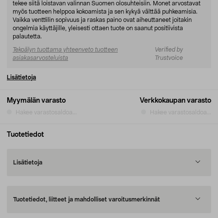
tekee siitä loistavan valinnan Suomen olosuhteisiin. Monet arvostavat
myös tuotteen helppoa kokoamista ja sen kykyä välttää puhkeamisia.
Vaikka venttiilin sopivuus ja raskas paino ovat aiheuttaneet joitakin
ongelmia käyttäjille, yleisesti ottaen tuote on saanut positiivista
palautetta.
Tekoälyn tuottama yhteenveto tuotteen
Verified by
asiakasarvosteluista
Trustvoice
Lisätietoja
Myymälän varasto
Verkkokaupan varasto
Hakee varastosaldoa...
Hakee varastosaldoa...
Tuotetiedot
Lisätietoja
Tuotetiedot, liitteet ja mahdolliset varoitusmerkinnät