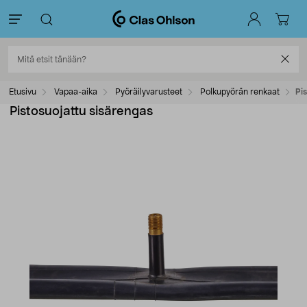
Etusivu
Vapaa-aika
Pyöräilyvarusteet
Polkupyörän renkaat
Pi
Pistosuojattu sisärengas