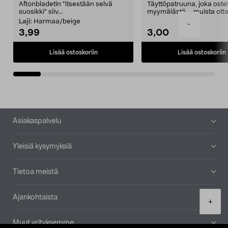
Aftonbladetin "itsestään selvä
Täyttöpatruuna, joka ost
suosikki" siiv...
myymälästä – muista ott
patruuna mukaasi m...
Laji:
Harmaa/beige
-
3,99
3,00
Lisää ostoskoriin
Lisää ostoskoriin
Alatunniste
Asiakaspalvelu
Yleisiä kysymyksiä
Tietoa meistä
Ajankohtaista
Product
+
quantity
Muut yrityksemme