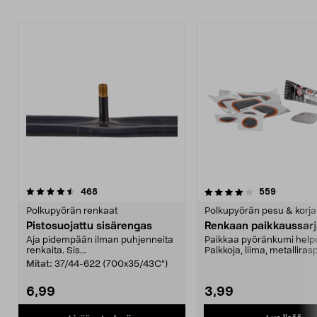
4.0 viidestä
arvostelut
4.0 viidestä
arvostelut
468
559
tähdestä
t
Polkupyörän renkaat
Polkupyörän pesu & korj
Pistosuojattu sisärengas
Renkaan paikkaussarja
Aja pidempään ilman puhjenneita
Paikkaa pyöränkumi helpo
renkaita. Sis...
Paikkoja, liima, metallirasp
hiomapaperia.
Mitat:
37/44-622 (700x35/43C")
6,99
3,99