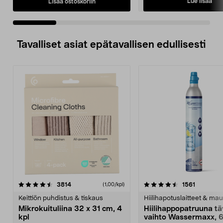
Lue lisää
Lisää ostoskoriin
Tavalliset asiat epätavallisen edullisesti
4.5viidestä
arvostelut
4.5viidestä
arvostelu
3814
1561
(1,00/kpl)
tähdestä
t
Keittiön puhdistus & tiskaus
Hiilihapotuslaitteet & mau
Mikrokuituliina 32 x 31 cm, 4
Hiilihappopatruuna tä
kpl
vaihto Wassermaxx, 6