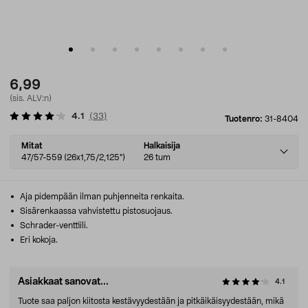
6,99
(sis. ALV:n)
4.1
(
33
)
Tuotenro:
31-8404
Select
Mitat
Halkaisija
variant
47/57-559 (26x1,75/2,125")
26 tum
Aja pidempään ilman puhjenneita renkaita.
Sisärenkaassa vahvistettu pistosuojaus.
Schrader-venttiili.
Eri kokoja.
Asiakkaat sanovat...
4.1
Tuote saa paljon kiitosta kestävyydestään ja pitkäikäisyydestään, mikä