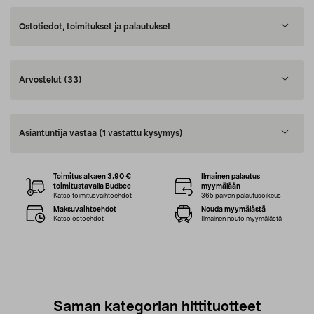
Ostotiedot, toimitukset ja palautukset
Arvostelut
(33)
Asiantuntija vastaa
(1 vastattu kysymys)
Toimitus alkaen 3,90 €
Ilmainen palautus
toimitustavalla Budbee
myymälään
Katso toimitusvaihtoehdot
365 päivän palautusoikeus
Maksuvaihtoehdot
Nouda myymälästä
Katso ostoehdot
Ilmainen nouto myymälästä
Saman kategorian hittituotteet