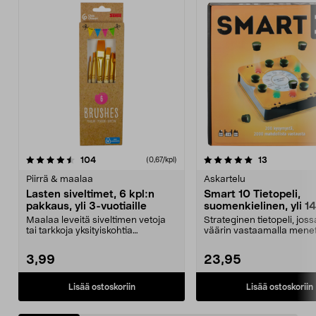
5.0 viidestä
arvostelut
4.5 viidestä
arvostelut
104
13
(0,67/kpl)
tähdestä
t
Piirrä & maalaa
Askartelu
Lasten siveltimet, 6 kpl:n
Smart 10 Tietopeli,
pakkaus, yli 3-vuotiaille
suomenkielinen, yli 14
vuotiaille
Maalaa leveitä siveltimen vetoja
Strateginen tietopeli, joss
tai tarkkoja yksityiskohtia
väärin vastaamalla mene
vesiväreillä tai ak...
kaiken. Smart 10 -...
3,99
23,95
Lisää ostoskoriin
Lisää ostoskoriin