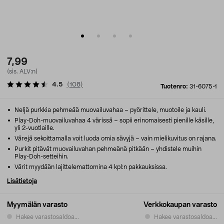
7,99
(sis. ALV:n)
4.5
(
108
)
Tuotenro:
31-6075-1
Neljä purkkia pehmeää muovailuvahaa – pyörittele, muotoile ja kauli.
Play-Doh-muovailuvahaa 4 värissä – sopii erinomaisesti pienille käsille,
yli 2-vuotiaille.
Värejä sekoittamalla voit luoda omia sävyjä – vain mielikuvitus on rajana.
Purkit pitävät muovailuvahan pehmeänä pitkään – yhdistele muihin
Play-Doh-setteihin.
Värit myydään lajittelemattomina 4 kpl:n pakkauksissa.
Lisätietoja
Myymälän varasto
Verkkokaupan varasto
Hakee varastosaldoa...
Hakee varastosaldoa...