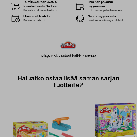
Toimitus alkaen 3,90 €
Ilmainen palautus
toimitustavalla Budbee
myymälään
Katso toimitusvaihtoehdot
365 päivän palautusoikeus
Maksuvaihtoehdot
Nouda myymälästä
Katso ostoehdot
Ilmainen nouto myymälästä
Play-Doh
-
Näytä kaikki tuotteet
Haluatko ostaa lisää saman sarjan
tuotteita?