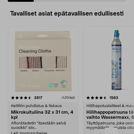
Tavalliset asiat epätavallisen edullisesti
4.5viidestä
arvostelut
4.5viidestä
arvostelu
3817
1563
(1,00/kpl)
tähdestä
t
Keittiön puhdistus & tiskaus
Hiilihapotuslaitteet & mau
Mikrokuituliina 32 x 31 cm, 4
Hiilihappopatruuna tä
kpl
vaihto Wassermaxx, 6
Aftonbladetin "itsestään selvä
Täyttöpatruuna, joka ost
suosikki" siiv...
myymälästä – muista ott
patruuna mukaasi m...
Laji:
Harmaa/beige