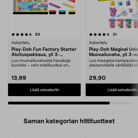
4.5viidestä
arvostelut
arvostelut
53
31
tähdestä
Askartelu
Askartelu
Play-Doh Fun Factory Starter
Play-Doh Magical Uni
Aloituspakkaus, yli 3-
Muovailuvaha, yli 3-vu
vuotiaille
Luo muovailuvahasta hauskoja
Luo maagisia kampauksia
kuvioita – vain mielikuvitus on
yksisarviselle värikkäät sii
rajana. Play-Doh Fu...
Play-Doh Magica...
13,99
29,90
Lisää ostoskoriin
Lisää ostoskoriin
Saman kategorian hittituotteet