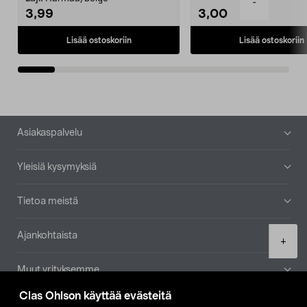
-
3,99
3,00
Lisää ostoskoriin
Lisää ostoskoriin
Alatunniste
Asiakaspalvelu
Yleisiä kysymyksiä
Tietoa meistä
Ajankohtaista
Product
+
quantity
Muut yrityksemme
Clas Ohlson käyttää evästeitä
Etsi myymälä