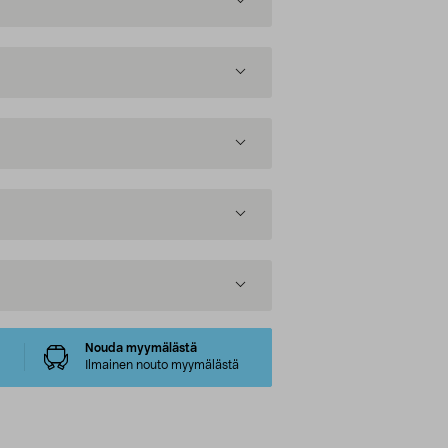
Nouda myymälästä
Ilmainen nouto myymälästä