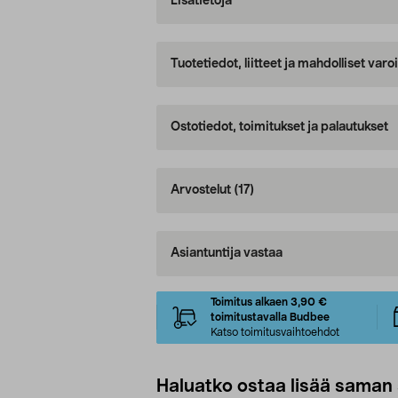
Lisätietoja
Tuotetiedot, liitteet ja mahdolliset var
Ostotiedot, toimitukset ja palautukset
Arvostelut
(17)
Asiantuntija vastaa
Toimitus alkaen 3,90 €
toimitustavalla Budbee
Katso toimitusvaihtoehdot
Haluatko ostaa lisää saman 