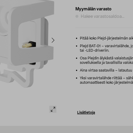
Myymälän varasto
Hakee varastosaldoa...
Pitää koko Plejd-järjestelmän ai
Plejd BAT-01 – varavirtalähde, 
tai -LED-driveriin.
Osa Plejdin älykästä valaistusjär
sovelluksella ja tavallisilla valok
Aina virtaa saatavilla – latautuu 
Yksi varavirtalähde riittää – säh
automaattisesti koko järjestelm
Lisätietoja