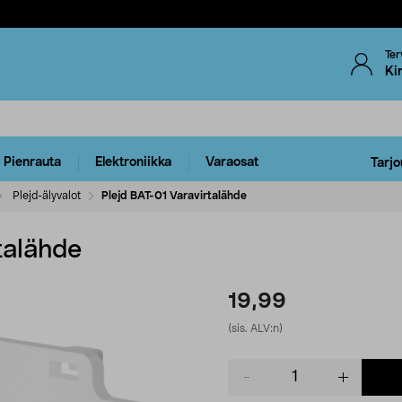
Ter
Ki
Pienrauta
Elektroniikka
Varaosat
Tarjo
Plejd-älyvalot
Plejd BAT-01 Varavirtalähde
talähde
19,99
(sis. ALV:n)
Product
quantity