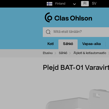
Select
FI
SV
Finland
market
Koti
Sähkö
Vapaa-aika
Etusivu
Sähkö
Älykoti & kotiautomaatio
Plejd BAT-01 Varavir