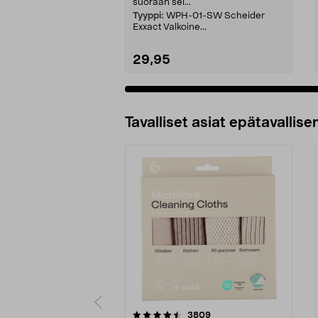
suoraan sei...
Tyyppi:
WPH-01-SW Scheider
Exxact Valkoine...
29,95
Tavalliset asiat epätavallisen
5viidestä
4.5viidestä
arvostelut
3809