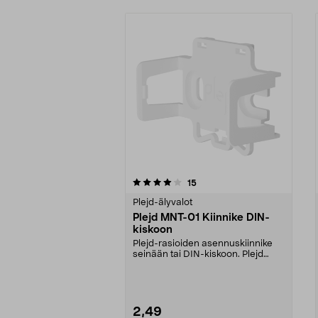
0viidestä
5.0viidestä
arvostelut
15
tähdestä
tähdestä
Plejd-älyvalot
Plejd MNT-01 Kiinnike DIN-
kiskoon
Plejd-rasioiden asennuskiinnike
seinään tai DIN-kiskoon. Plejd
MNT-01 – sopii Pl...
2,49