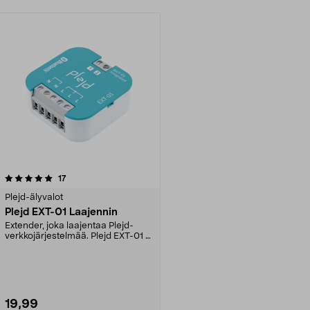
arvostelut
17
Plejd-älyvalot
Plejd EXT-01 Laajennin
Extender, joka laajentaa Plejd-
verkkojärjestelmää. Plejd EXT-01 –
vahvistin, jos...
19,99