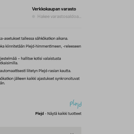
Verkkokaupan varasto
Hakee varastosaldoa...
ka-asetukset tallessa sähkökatkon aikana.
joka kiinnitetään Plejd-himmentimeen, -releeseen
jestelmää – hallitse kotisi valaistusta
atkaisimilla.
automaattisesti liitetyn Plejd-rasian kautta.
kökatkon jälkeen kaikki ajastukset synkronoituvat
ään.
Plejd
-
Näytä kaikki tuotteet