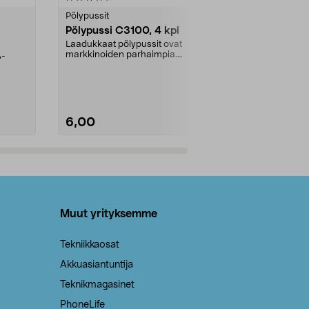
tähdestä
tähdestä
Pölypussit
Kierrätys & ro
Pölypussi C3100, 4 kpl
Roskapussi,
kahvat, 30 l
Laadukkaat pölypussit ovat
markkinoiden parhaimpia.
A-
Testivoittaja 
Kestävä, jopa 50 % suurempi ...
roskapussi u
Roskapussi, jo
6,00
2,00
Lisää ostoskoriin
Lisää
Muut yrityksemme
Tekniikkaosat
Akkuasiantuntija
Teknikmagasinet
PhoneLife