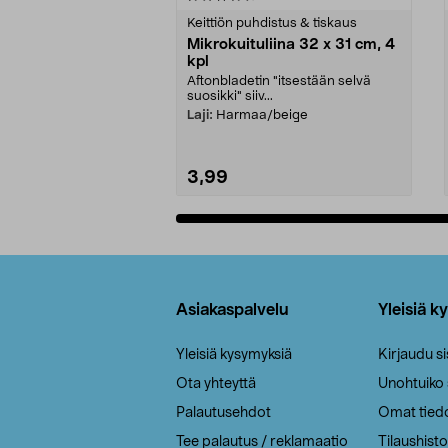
tähdestä
tähdestä
Keittiön puhdistus & tiskaus
Mikrokuituliina 32 x 31 cm, 4
kpl
Aftonbladetin "itsestään selvä
suosikki" siiv...
Laji:
Harmaa/beige
3,99
Lisää ostoskoriin
Alatunniste
Asiakaspalvelu
Yleisiä k
Yleisiä kysymyksiä
Kirjaudu s
Ota yhteyttä
Unohtuiko
Palautusehdot
Omat tied
Tee palautus / reklamaatio
Tilaushisto