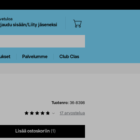
vetuloa
rjaudu sisään/Liity jäseneksi
ukset
Palvelumme
Club Clas
Tuotenro:
36-8398
17
arvostelua
Lisää ostoskoriin
(1)