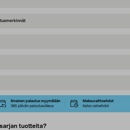
oitusmerkinnät
Ilmainen palautus myymälään
Maksuvaihtoehdot
365 päivän palautusoikeus
Katso ostoehdot
sarjan tuotteita?