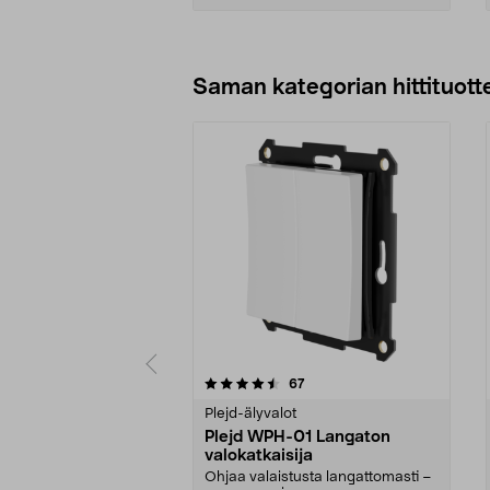
Lisää ostoskoriin
Saman kategorian hittituott
5 viidestä
5.0 viidestä
arvostelut
67
tähdestä
tähdestä
Plejd-älyvalot
Plejd WPH-01 Langaton
valokatkaisija
Ohjaa valaistusta langattomasti –