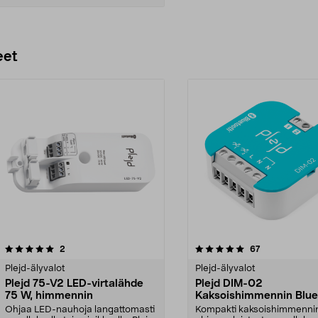
Lisää ostoskoriin
eet
5.0 viidestä
arvostelut
5.0 viidestä
arvostelut
2
67
tähdestä
Plejd-älyvalot
Plejd-älyvalot
Plejd 75-V2 LED-virtalähde
Plejd DIM-02
75 W, himmennin
Kaksoishimmennin Blue
Ohjaa LED-nauhoja langattomasti
Kompakti kaksoishimmenni