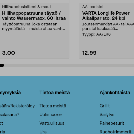
tähdestä
Hiilihapotuslaitteet & maut
AA-paristot
Hiilihappopatruuna täyttö /
VARTA Longlife Power
vaihto Wassermaxx, 60 litraa
Alkaliparisto, 24 kpl
Täyttöpatruuna, joka ostetaan
Joutsenmerkityt AA- tai AA
myymälästä – muista ottaa vanha
paristot kaukosää...
patruuna mukaasi m...
Tyyppi:
AA/LR6
3,00
12,99
Lisää ostoskoriin
Lisää ostoskoriin
ysymyksiä
Tietoa meistä
Ajankohtaista
isään/Rekisteröidy
Tietoa meistä
Grillit
 salasana?
Uutishuone
Säilytys
ot
Vastuullisuus
Painepesurit
ria
Ura
Ruohotrimmerit