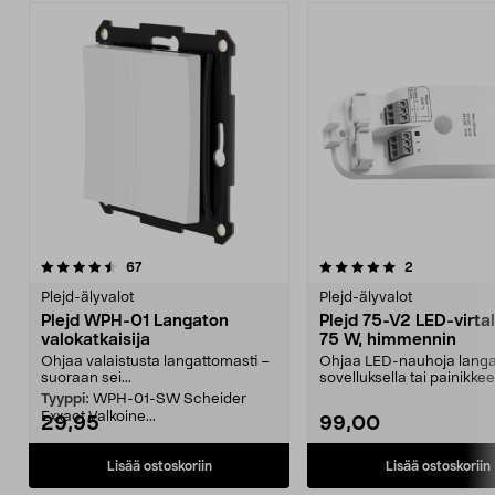
5.0 viidestä
arvostelut
5.0 viidestä
arvostelut
67
2
tähdestä
t
Plejd-älyvalot
Plejd-älyvalot
Plejd WPH-01 Langaton
Plejd 75-V2 LED-virta
valokatkaisija
75 W, himmennin
Ohjaa valaistusta langattomasti –
Ohjaa LED-nauhoja langa
suoraan sei...
sovelluksella tai painikkeel
LED -virta...
Tyyppi:
WPH-01-SW Scheider
Exxact Valkoine...
29,95
99,00
Lisää ostoskoriin
Lisää ostoskoriin