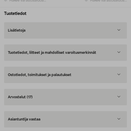
Hakee varastosaldoa...
Hakee varastosaldoa...
Tuotetiedot
Lisätietoja
Tuotetiedot, liitteet ja mahdolliset varoitusmerkinnät
Ostotiedot, toimitukset ja palautukset
Arvostelut
(17)
Asiantuntija vastaa