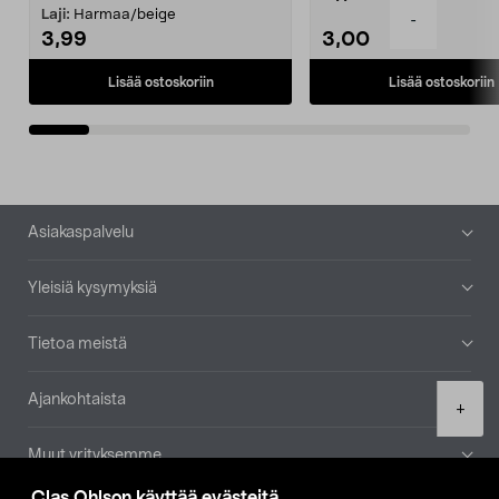
patruuna mukaasi m...
Laji:
Harmaa/beige
-
3,99
3,00
Lisää ostoskoriin
Lisää ostoskoriin
Alatunniste
Asiakaspalvelu
Yleisiä kysymyksiä
Tietoa meistä
Ajankohtaista
Product
+
quantity
Muut yrityksemme
Clas Ohlson käyttää evästeitä