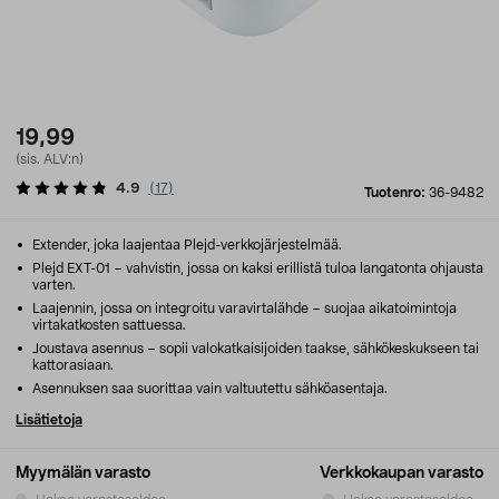
19,99
(sis. ALV:n)
4.9
(
17
)
Tuotenro:
36-9482
Extender, joka laajentaa Plejd-verkkojärjestelmää.
Plejd EXT-01 – vahvistin, jossa on kaksi erillistä tuloa langatonta ohjausta
varten.
Laajennin, jossa on integroitu varavirtalähde – suojaa aikatoimintoja
virtakatkosten sattuessa.
Joustava asennus – sopii valokatkaisijoiden taakse, sähkökeskukseen tai
kattorasiaan.
Asennuksen saa suorittaa vain valtuutettu sähköasentaja.
Lisätietoja
Myymälän varasto
Verkkokaupan varasto