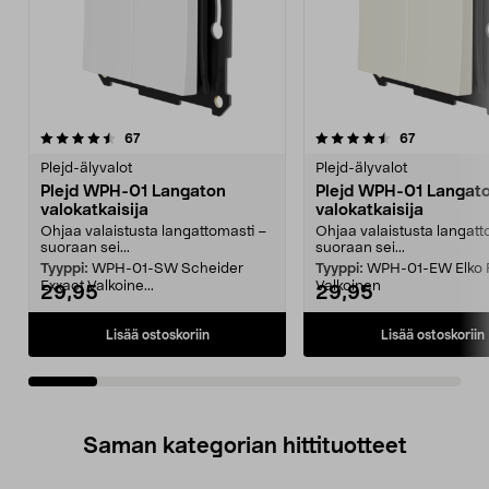
4.5viidestä
arvostelut
5.0viidestä
arvostelut
67
67
tähdestä
t
Plejd-älyvalot
Plejd-älyvalot
Plejd WPH-01 Langaton
Plejd WPH-01 Langat
valokatkaisija
valokatkaisija
Ohjaa valaistusta langattomasti –
Ohjaa valaistusta langatt
suoraan sei...
suoraan sei...
Tyyppi:
WPH-01-SW Scheider
Tyyppi:
WPH-01-EW Elko 
Exxact Valkoine...
Valkoinen
29,95
29,95
Lisää ostoskoriin
Lisää ostoskoriin
Saman kategorian hittituotteet