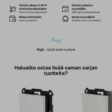
Toimitus alkaen 3,90 €
Ilmainen palautus
toimitustavalla Budbee
myymälään
Katso toimitusvaihtoehdot
365 päivän palautusoikeus
Maksuvaihtoehdot
Nouda myymälästä
Katso ostoehdot
Ilmainen nouto myymälästä
Plejd
-
Näytä kaikki tuotteet
Haluatko ostaa lisää saman sarjan
tuotteita?