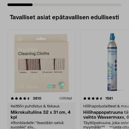
Tavalliset asiat epätavallisen edullisesti
4.5viidestä
arvostelut
4.5viidestä
arvostelu
3810
1561
(1,00/kpl)
tähdestä
t
Keittiön puhdistus & tiskaus
Hiilihapotuslaitteet & mau
Mikrokuituliina 32 x 31 cm, 4
Hiilihappopatruuna tä
kpl
vaihto Wassermaxx, 6
Aftonbladetin "itsestään selvä
Täyttöpatruuna, joka ost
suosikki" siiv...
myymälästä – muista ott