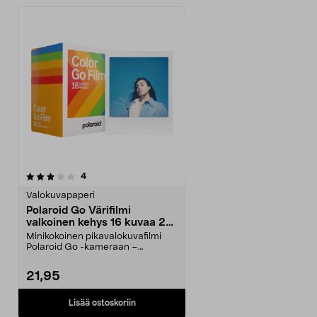
arvostelut
4
Valokuvapaperi
Polaroid Go Värifilmi
valkoinen kehys 16 kuvaa 2
kpl
Minikokoinen pikavalokuvafilmi
Polaroid Go -kameraan –
kuvakoko 47 x 46 mm. Pola...
21,95
Lisää ostoskoriin