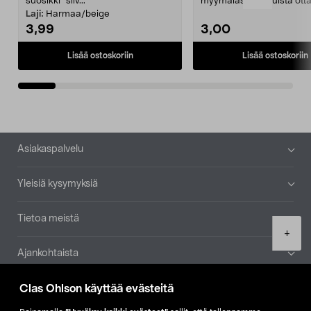
suosikki" siiv...
myymälästä – muista ott
patruuna mukaasi m...
Laji:
Harmaa/beige
3,99
3,00
Lisää ostoskoriin
Lisää ostoskoriin
Alatunniste
Asiakaspalvelu
Yleisiä kysymyksiä
Tietoa meistä
Product
+
quantity
Ajankohtaista
Clas Ohlson käyttää evästeitä
Muut yrityksemme