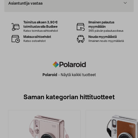
Asiantuntija vastaa
Toimitus alkaen 3,90 €
Ilmainen palautus
toimitustavalla Budbee
myymälään
Katso toimitusvaihtoehdot
365 päivän palautusoikeus
Maksuvaihtoehdot
Nouda myymälästä
Katso ostoehdot
Ilmainen nouto myymälästä
Polaroid
-
Näytä kaikki tuotteet
Saman kategorian hittituotteet