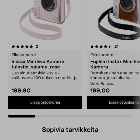
4.5 viidestä
arvostelut
4.5 viidestä
arvostelut
2
21
tähdestä
t
Pikakamerat
Pikakamerat
Instax Mini Evo Kamera
Fujifilm Instax Mini Ev
tulostin, salama, rose
Kamera
Luo ainutlaatuisia kuvia –
Retrohenkinen analogine
valittavana 100 erilaista suodin- ja
kamera, joka tulosta...
linssiyhdistelmä...
Väri:
Ruskea
199,90
199,00
Lisää ostoskoriin
Lisää ostoskoriin
Sopivia tarvikkeita