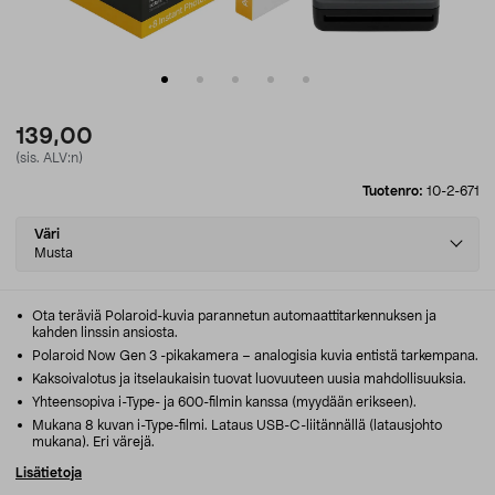
139,00
(sis. ALV:n)
Tuotenro:
10-2-671
Select
Väri
variant
Musta
Ota teräviä Polaroid-kuvia parannetun automaattitarkennuksen ja
kahden linssin ansiosta.
Polaroid Now Gen 3 -pikakamera – analogisia kuvia entistä tarkempana.
Kaksoivalotus ja itselaukaisin tuovat luovuuteen uusia mahdollisuuksia.
Yhteensopiva i-Type- ja 600-filmin kanssa (myydään erikseen).
Mukana 8 kuvan i-Type-filmi. Lataus USB-C-liitännällä (latausjohto
mukana). Eri värejä.
Lisätietoja