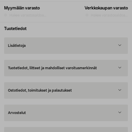
Myymälän varasto
Verkkokaupan varasto
Hakee varastosaldoa...
Hakee varastosaldoa...
Tuotetiedot
Lisätietoja
Tuotetiedot, liitteet ja mahdolliset varoitusmerkinnät
Ostotiedot, toimitukset ja palautukset
Arvostelut