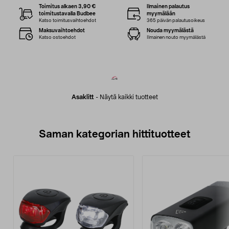
Toimitus alkaen 3,90 €
Ilmainen palautus
toimitustavalla Budbee
myymälään
Katso toimitusvaihtoehdot
365 päivän palautusoikeus
Maksuvaihtoehdot
Nouda myymälästä
Katso ostoehdot
Ilmainen nouto myymälästä
Asaklitt
-
Näytä kaikki tuotteet
Saman kategorian hittituotteet