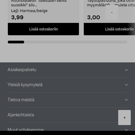
Aftonbladetin "itsestään selvä
Täyttöpatruuna, joka ost
suosikki" siiv...
myymälästä – muista ott
patruuna mukaasi m...
Laji:
Harmaa/beige
-
3,99
3,00
Lisää ostoskoriin
Lisää ostoskoriin
Alatunniste
Asiakaspalvelu
Yleisiä kysymyksiä
Tietoa meistä
Ajankohtaista
Product
+
quantity
Muut yrityksemme