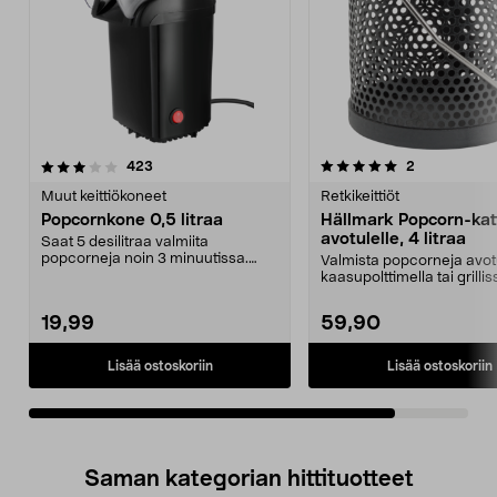
5.0viidestä
arvostelut
arvostelut
423
2
tähdestä
Muut keittiökoneet
Retkikeittiöt
Popcornkone 0,5 litraa
Hällmark Popcorn-katt
avotulelle, 4 litraa
Saat 5 desilitraa valmiita
popcorneja noin 3 minuutissa.
Valmista popcorneja avotu
Popcornkone – popcornit...
kaasupolttimella tai grillis
Hällmark popcorn...
19,99
59,90
Lisää ostoskoriin
Lisää ostoskoriin
Saman kategorian hittituotteet