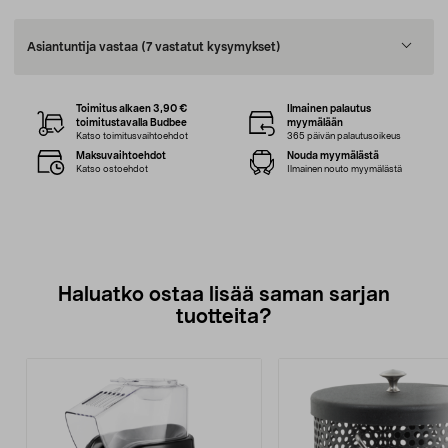
Asiantuntija vastaa
(7 vastatut kysymykset)
Toimitus alkaen 3,90 €
Ilmainen palautus
toimitustavalla Budbee
myymälään
Katso toimitusvaihtoehdot
365 päivän palautusoikeus
Maksuvaihtoehdot
Nouda myymälästä
Katso ostoehdot
Ilmainen nouto myymälästä
Haluatko ostaa lisää saman sarjan
tuotteita?