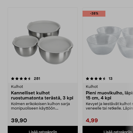
-38%
4.5 viidestä
arvostelut
5.0 viidestä
arvostelut
281
13
tähdestä
t
Kulhot
Kulhot
Kannelliset kulhot
Pieni muovikulho, läp
ruostumatonta terästä, 3 kpl
15 cm, 4 kpl
Kolmen erikokoisen kulhon sarja
Kevyet ja kestävät kulhot 
monipuoliseen käyttöön.
veneelle tai retkelle. Läp
Ruostumattomat teräskulh...
muovikulho ...
39,90
4,99
Lisää ostoskoriin
Lisää ostoskoriin