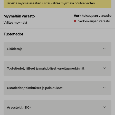
Tarkista myymäläsaatavuus tai valitse myymälä noutoa varten
Verkkokaupan varasto
Myymälän varasto
Verkkokaupan varasto
Valitse myymälä
Tuotetiedot
Lisätietoja
Tuotetiedot, liitteet ja mahdolliset varoitusmerkinnät
Ostotiedot, toimitukset ja palautukset
Arvostelut
(110)