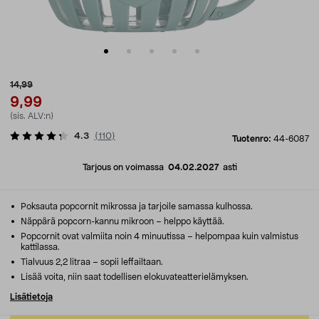
14,99
9,99
(sis. ALV:n)
4.3
(
110
)
Tuotenro:
44-6087
Tarjous on voimassa
04.02.2027
asti
Poksauta popcornit mikrossa ja tarjoile samassa kulhossa.
Näppärä popcorn-kannu mikroon – helppo käyttää.
Popcornit ovat valmiita noin 4 minuutissa – helpompaa kuin valmistus
kattilassa.
Tialvuus 2,2 litraa – sopii leffailtaan.
Lisää voita, niin saat todellisen elokuvateatterielämyksen.
Lisätietoja