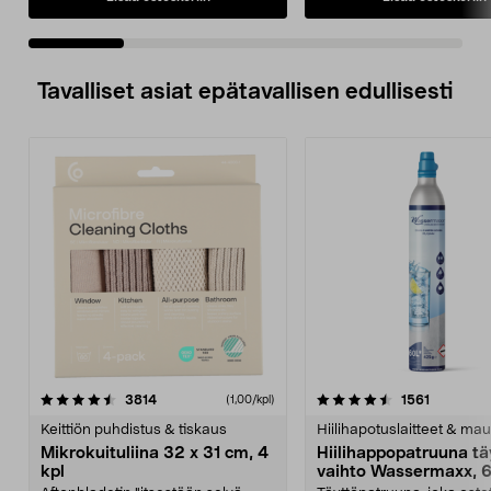
Tavalliset asiat epätavallisen edullisesti
4.5viidestä
arvostelut
4.5viidestä
arvostelu
3814
1561
(1,00/kpl)
tähdestä
t
Keittiön puhdistus & tiskaus
Hiilihapotuslaitteet & mau
Mikrokuituliina 32 x 31 cm, 4
Hiilihappopatruuna tä
kpl
vaihto Wassermaxx, 6