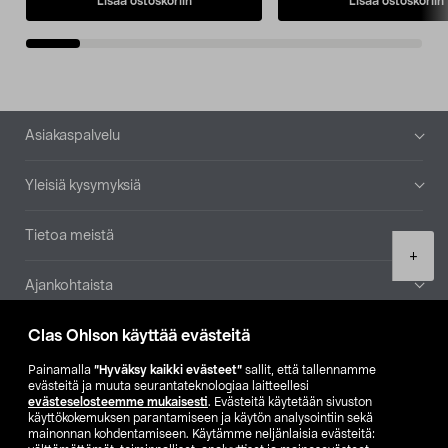
Lisää ostoskoriin
Lisää ostoskoriin
Alatunniste
Asiakaspalvelu
Yleisiä kysymyksiä
Tietoa meistä
Product
+
quantity
Ajankohtaista
Clas Ohlson käyttää evästeitä
Muut yrityksemme
Painamalla
”Hyväksy kaikki evästeet”
sallit, että tallennamme
Etsi myymälä
evästeitä ja muuta seurantateknologiaa laitteellesi
evästeselosteemme mukaisesti
. Evästeitä käytetään sivuston
käyttökokemuksen parantamiseen ja käytön analysointiin sekä
mainonnan kohdentamiseen. Käytämme neljänlaisia evästeitä:
SE
NO
FI