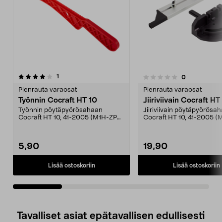
arvostelut
5.0viidestä
1
arvostelut
0
0.0 viidestä
t
tähdestä
Pienrauta varaosat
Pienrauta varaosat
Työnnin Cocraft HT 10
Jiiriviivain Cocraft HT
Työnnin pöytäpyörösahaan
Jiiriviivain pöytäpyörösa
Cocraft HT 10, 41-2005 (M1H-ZP2-
Cocraft HT 10, 41-2005 
4-250).
4-250).
5,90
19,90
Lisää ostoskoriin
Lisää ostoskoriin
Tavalliset asiat epätavallisen edullisesti