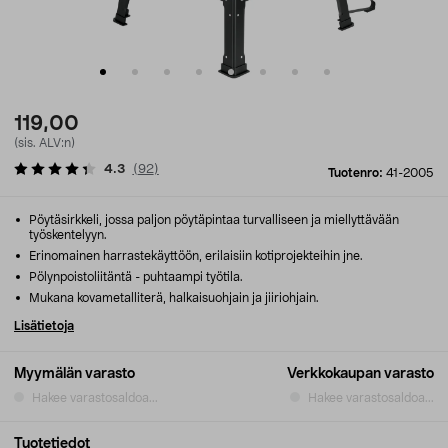
119,00
(sis. ALV:n)
4.3
(
92
)
Tuotenro:
41-2005
Pöytäsirkkeli, jossa paljon pöytäpintaa turvalliseen ja miellyttävään
työskentelyyn.
Erinomainen harrastekäyttöön, erilaisiin kotiprojekteihin jne.
Pölynpoistoliitäntä - puhtaampi työtila.
Mukana kovametalliterä, halkaisuohjain ja jiiriohjain.
Lisätietoja
Myymälän varasto
Verkkokaupan varasto
Hakee varastosaldoa...
Hakee varastosaldoa...
Tuotetiedot