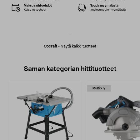
Maksuvaihtoehdot
Nouda myymälästä
Katso ostoehdot
Ilmainen nouto myymälästä
Cocraft
-
Näytä kaikki tuotteet
Saman kategorian hittituotteet
Multibuy