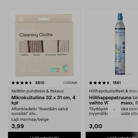
4.5viidestä
arvostelut
4.5viidestä
arvostelu
3810
1561
(1,00/kpl)
tähdestä
t
Keittiön puhdistus & tiskaus
Hiilihapotuslaitteet & mau
Mikrokuituliina 32 x 31 cm, 4
Hiilihappopatruuna tä
kpl
vaihto Wassermaxx, 6
Aftonbladetin "itsestään selvä
Täyttöpatruuna, joka ost
-
suosikki" siiv...
myymälästä – muista ott
patruuna mukaasi m...
Laji:
Harmaa/beige
3,99
3,00