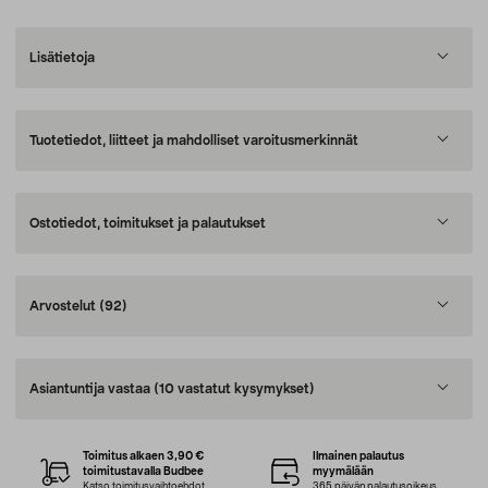
Lisätietoja
Tuotetiedot, liitteet ja mahdolliset varoitusmerkinnät
Ostotiedot, toimitukset ja palautukset
Arvostelut
(92)
Asiantuntija vastaa
(10 vastatut kysymykset)
Toimitus alkaen 3,90 €
Ilmainen palautus
toimitustavalla Budbee
myymälään
Katso toimitusvaihtoehdot
365 päivän palautusoikeus