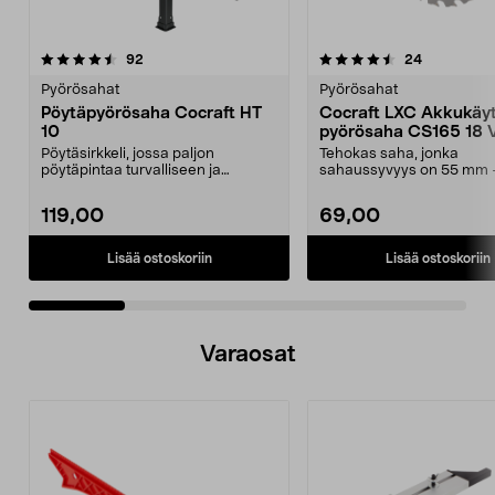
4.5 viidestä
arvostelut
4.0 viidestä
arvostelut
92
24
tähdestä
t
Pyörösahat
Pyörösahat
Pöytäpyörösaha Cocraft HT
Cocraft LXC Akkukäyt
10
pyörösaha CS165 18 
Pöytäsirkkeli, jossa paljon
Tehokas saha, jonka
pöytäpintaa turvalliseen ja
sahaussyvyys on 55 mm 
miellyttävään työskentel...
vuoden takuu. Cocraft L
– ...
119,00
69,00
Lisää ostoskoriin
Lisää ostoskoriin
Varaosat