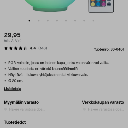
29,95
(sis. ALV:n)
4.4
(
146
)
Tuotenro:
36-6401
RGB-valaisin, jossa on lasinen kupu, jonka valon värin voi valita.
Valitse kuudesta eri väristä kaukosäätimellä.
Näyttävä – liukuva, yhtäjaksoinen tai vilkkuva valo.
Ø 20 cm.
Lisätietoja
Myymälän varasto
Verkkokaupan varasto
Hakee varastosaldoa...
Hakee varastosaldoa...
Tuotetiedot