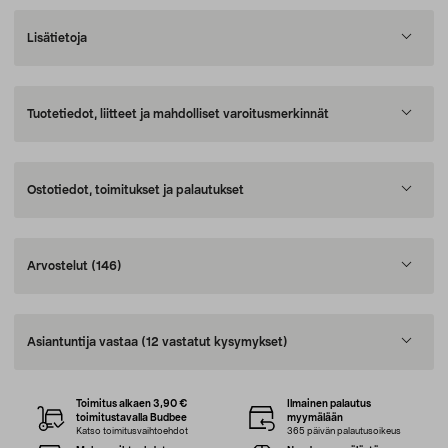
Lisätietoja
Tuotetiedot, liitteet ja mahdolliset varoitusmerkinnät
Ostotiedot, toimitukset ja palautukset
Arvostelut
(146)
Asiantuntija vastaa
(12 vastatut kysymykset)
Toimitus alkaen 3,90 €
Ilmainen palautus
toimitustavalla Budbee
myymälään
Katso toimitusvaihtoehdot
365 päivän palautusoikeus