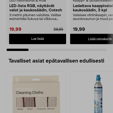
LED-valonauhat & RGB
Kaappi- & työtasovalaisi
LED-lista RGB, näyttävät
Ladattava kaappivalai
valot ja kaukosäädin, Cotech
kaukosäädin, 3 kpl
3 metrin pituinen valolista. Valitse
Valaisee vitriinikaapin, v
esimerkiksi liukuva tai vilkkuva
asuntovaunun ja muut pai
valo kauko...
joissa ei ole sein...
19,99
19,99
39,95
Lue lisää
Lisää ostoskoriin
Tavalliset asiat epätavallisen edullisesti