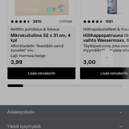
4.5viidestä
arvostelut
4.5viidestä
arvostelu
3810
1561
(1,00/kpl)
tähdestä
t
Keittiön puhdistus & tiskaus
Hiilihapotuslaitteet & mau
Mikrokuituliina 32 x 31 cm, 4
Hiilihappopatruuna tä
kpl
vaihto Wassermaxx, 6
Aftonbladetin "itsestään selvä
Täyttöpatruuna, joka ost
suosikki" siiv...
myymälästä – muista ott
patruuna mukaasi m...
Laji:
Harmaa/beige
-
3,99
3,00
Lisää ostoskoriin
Lisää ostoskoriin
Alatunniste
Asiakaspalvelu
Yleisiä kysymyksiä