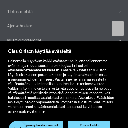
Tietoa meistä
Ajankohtaista
Product
+
quantity
Muut yrityksemme
Clas Ohlson käyttää evästeitä
Etsi myymälä
Painamalla
”Hyväksy kaikki evästeet”
sallit, että tallennamme
evästeitä ja muuta seurantateknologiaa laitteellesi
SE
NO
FI
evästeselosteemme mukaisesti
. Evästeitä käytetään sivuston
käyttökokemuksen parantamiseen ja käytön analysointiin sekä
FI
SV
mainonnan kohdentamiseen. Käytämme neljänlaisia evästeitä:
välttämättömät, toiminnalliset, analyyttiset ja mainosevästeet.
Välttämättömiin evästeisiin ei tarvita suostumustasi, sillä ne ovat
välttämättömiä verkkosivuston sisällön toimimisen kannalta. Voit
halutessasi muuttaa asetuksiasi painamalla
Asetukset
. Evästeiden
hyväksyminen on vapaaehtoista. Voit perua suostumuksesi milloin
vain muuttamalla evästeasetuksiasi, apua saat tarvittaessa
asiakaspalvelustamme.
Club Clas
Ostoehdot
Tietosuojaseloste
Näytä hinnat ilman ALV:a
Hyväksy kaikki evästeet
Poista kaikki