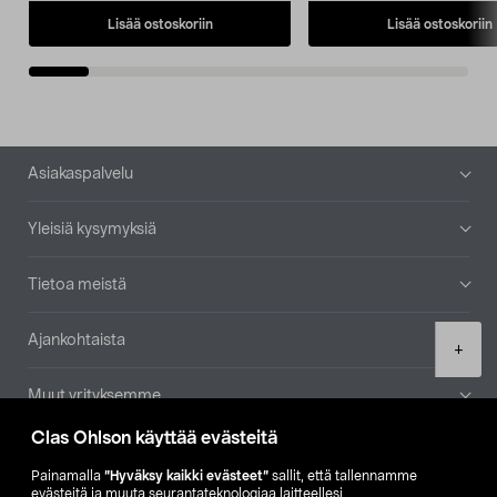
Lisää ostoskoriin
Lisää ostoskoriin
Alatunniste
Asiakaspalvelu
Yleisiä kysymyksiä
Tietoa meistä
Ajankohtaista
Product
+
quantity
Muut yrityksemme
Clas Ohlson käyttää evästeitä
Etsi myymälä
Painamalla
”Hyväksy kaikki evästeet”
sallit, että tallennamme
evästeitä ja muuta seurantateknologiaa laitteellesi