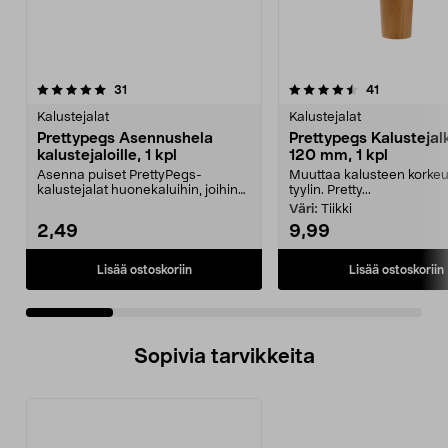
4.5 viidestä
arvostelut
4.5 viidestä
arvostelut
31
41
tähdestä
t
Kalustejalat
Kalustejalat
Prettypegs Asennushela
Prettypegs Kalustejal
kalustejaloille, 1 kpl
120 mm, 1 kpl
Asenna puiset PrettyPegs-
Muuttaa kalusteen korkeu
kalustejalat huonekaluihin, joihin
tyylin. Pretty...
jalkoja ei saa asenn...
Väri:
Tiikki
2,49
9,99
Lisää ostoskoriin
Lisää ostoskoriin
Sopivia tarvikkeita