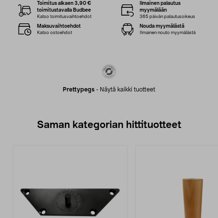
Toimitus alkaen 3,90 €
Ilmainen palautus
toimitustavalla Budbee
myymälään
Katso toimitusvaihtoehdot
365 päivän palautusoikeus
Maksuvaihtoehdot
Nouda myymälästä
Katso ostoehdot
Ilmainen nouto myymälästä
Prettypegs
-
Näytä kaikki tuotteet
Saman kategorian hittituotteet