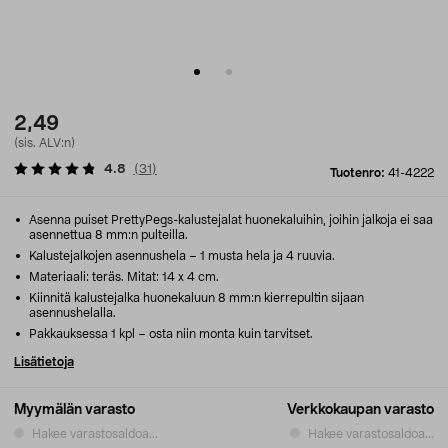
2,49
(sis. ALV:n)
4.8
(
31
)
Tuotenro:
41-4222
Asenna puiset PrettyPegs-kalustejalat huonekaluihin, joihin jalkoja ei saa
asennettua 8 mm:n pulteilla.
Kalustejalkojen asennushela – 1 musta hela ja 4 ruuvia.
Materiaali: teräs. Mitat: 14 x 4 cm.
Kiinnitä kalustejalka huonekaluun 8 mm:n kierrepultin sijaan
asennushelalla.
Pakkauksessa 1 kpl – osta niin monta kuin tarvitset.
Lisätietoja
Myymälän varasto
Verkkokaupan varasto
Hakee varastosaldoa...
Hakee varastosaldoa...