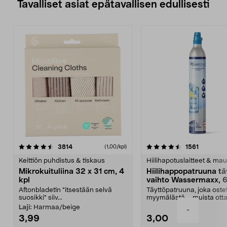
Tavalliset asiat epätavallisen edullisesti
4.5viidestä
arvostelut
4.5viidestä
arvostelu
3814
1561
(1,00/kpl)
tähdestä
t
Keittiön puhdistus & tiskaus
Hiilihapotuslaitteet & mau
Mikrokuituliina 32 x 31 cm, 4
Hiilihappopatruuna tä
kpl
vaihto Wassermaxx, 6
Aftonbladetin "itsestään selvä
Täyttöpatruuna, joka ost
suosikki" siiv...
myymälästä – muista ott
patruuna mukaasi m...
Laji:
Harmaa/beige
-
3,99
3,00