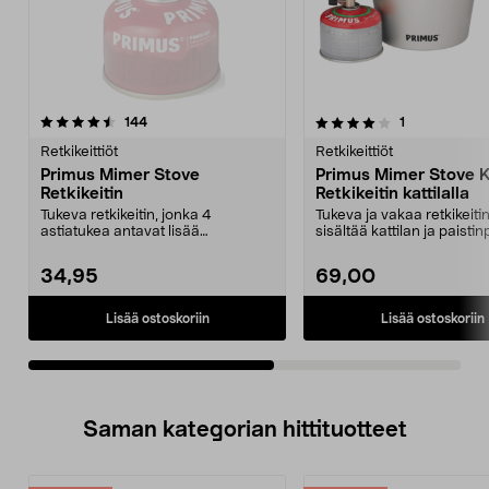
4.0viidestä
arvostelut
5.0viidestä
arvostelut
144
1
tähdestä
t
Retkikeittiöt
Retkikeittiöt
Primus Mimer Stove
Primus Mimer Stove K
Retkikeitin
Retkikeitin kattilalla
Tukeva retkikeitin, jonka 4
Tukeva ja vakaa retkikeitin
astiatukea antavat lisää
sisältää kattilan ja paisti
tuulensuojaa ja vakautta. L...
Primus M...
34,95
69,00
Lisää ostoskoriin
Lisää ostoskoriin
Saman kategorian hittituotteet