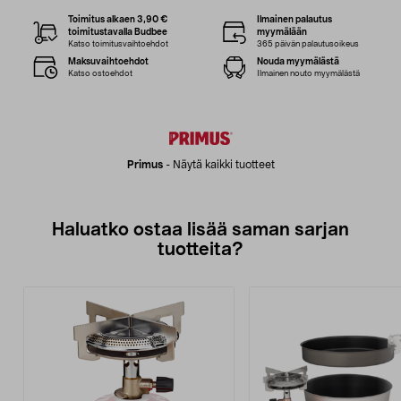
Toimitus alkaen 3,90 €
Ilmainen palautus
toimitustavalla Budbee
myymälään
Katso toimitusvaihtoehdot
365 päivän palautusoikeus
Maksuvaihtoehdot
Nouda myymälästä
Katso ostoehdot
Ilmainen nouto myymälästä
Primus
-
Näytä kaikki tuotteet
Haluatko ostaa lisää saman sarjan
tuotteita?