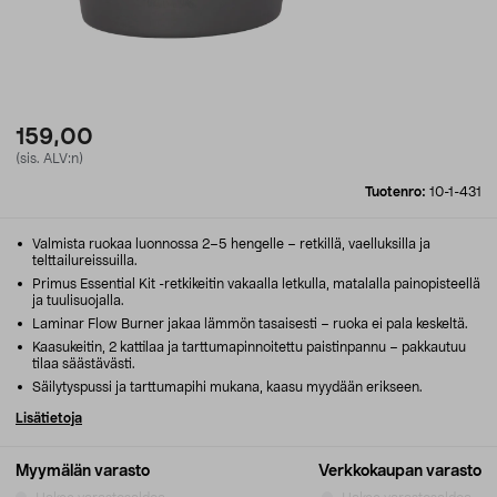
159,00
(sis. ALV:n)
Tuotenro:
10-1-431
Valmista ruokaa luonnossa 2–5 hengelle – retkillä, vaelluksilla ja
telttailureissuilla.
Primus Essential Kit -retkikeitin vakaalla letkulla, matalalla painopisteellä
ja tuulisuojalla.
Laminar Flow Burner jakaa lämmön tasaisesti – ruoka ei pala keskeltä.
Kaasukeitin, 2 kattilaa ja tarttumapinnoitettu paistinpannu – pakkautuu
tilaa säästävästi.
Säilytyspussi ja tarttumapihi mukana, kaasu myydään erikseen.
Lisätietoja
Myymälän varasto
Verkkokaupan varasto