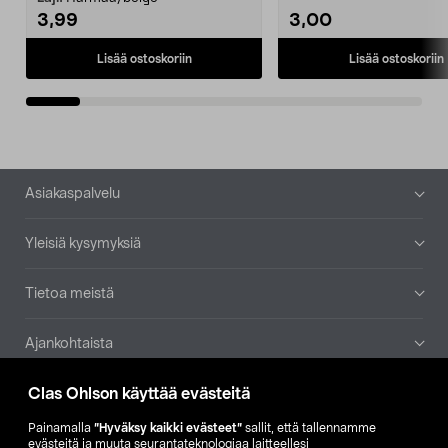
3,99
3,00
Lisää ostoskoriin
Lisää ostoskoriin
Alatunniste
Asiakaspalvelu
Yleisiä kysymyksiä
Tietoa meistä
Ajankohtaista
Clas Ohlson käyttää evästeitä
Muut yrityksemme
Painamalla
”Hyväksy kaikki evästeet”
sallit, että tallennamme
Etsi myymälä
evästeitä ja muuta seurantateknologiaa laitteellesi