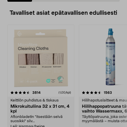
Tavalliset asiat epätavallisen edullisesti
4.5viidestä
arvostelut
4.5viidestä
arvostelu
3814
1563
(1,00/kpl)
tähdestä
t
Keittiön puhdistus & tiskaus
Hiilihapotuslaitteet & mau
Mikrokuituliina 32 x 31 cm, 4
Hiilihappopatruuna tä
kpl
vaihto Wassermaxx, 6
Aftonbladetin "itsestään selvä
Täyttöpatruuna, joka ost
suosikki" siiv...
myymälästä – muista ott
patruuna mukaasi m...
Laji:
Harmaa/beige