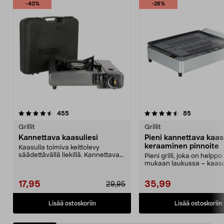
-40%
-28%
4.5 viidestä
arvostelut
4.5 viidestä
arvostelut
455
85
tähdestä
t
Grillit
Grillit
Kannettava kaasuliesi
Pieni kannettava kaasu
keraaminen pinnoite
Kaasulla toimiva keittolevy
säädettävällä liekillä. Kannettava
Pieni grilli, joka on helppo
kaasuliesi ruoan ...
mukaan laukussa – kaasu
MSF-1A myydään e...
17,95
35,99
29,95
Lisää ostoskoriin
Lisää ostoskoriin