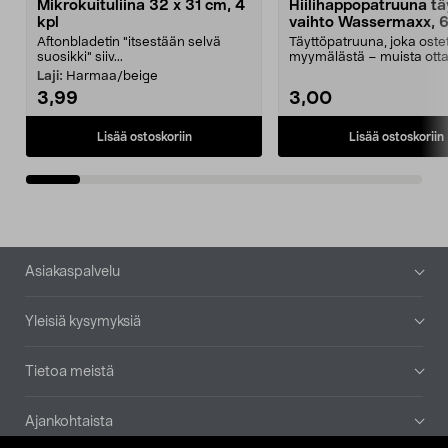
Mikrokuituliina 32 x 31 cm, 4
Hiilihappopatruuna tä
kpl
vaihto Wassermaxx, 6
Aftonbladetin "itsestään selvä
Täyttöpatruuna, joka ost
suosikki" siiv...
myymälästä – muista ott
patruuna mukaasi m...
Laji:
Harmaa/beige
3,99
3,00
Lisää ostoskoriin
Lisää ostoskoriin
Alatunniste
Asiakaspalvelu
Yleisiä kysymyksiä
Tietoa meistä
Ajankohtaista