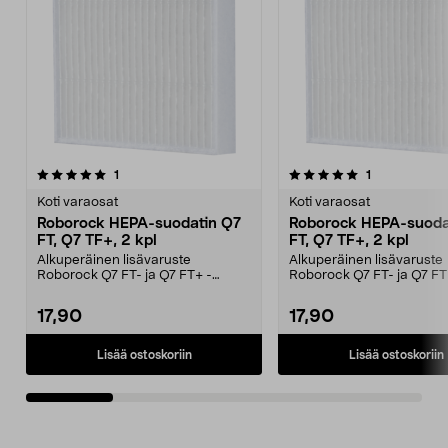
5.0viidestä
arvostelut
3.0viidestä
arvostelut
1
1
tähdestä
t
Koti varaosat
Koti varaosat
Roborock HEPA-suodatin Q7
Roborock HEPA-suoda
FT, Q7 TF+, 2 kpl
FT, Q7 TF+, 2 kpl
Alkuperäinen lisävaruste
Alkuperäinen lisävaruste
Roborock Q7 FT- ja Q7 FT+ -
Roborock Q7 FT- ja Q7 FT
robotti-imureihin. Roborocki...
robotti-imureihin. Roboroc
17,90
17,90
Lisää ostoskoriin
Lisää ostoskoriin