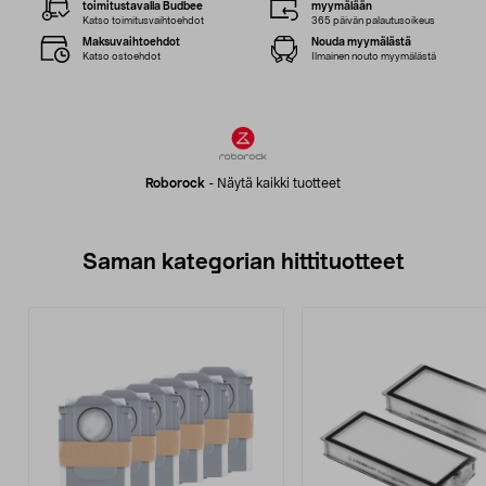
toimitustavalla Budbee
myymälään
Katso toimitusvaihtoehdot
365 päivän palautusoikeus
Maksuvaihtoehdot
Nouda myymälästä
Katso ostoehdot
Ilmainen nouto myymälästä
Roborock
-
Näytä kaikki tuotteet
Saman kategorian hittituotteet