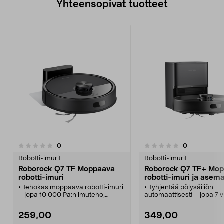
Yhteensopivat tuotteet
arvostelut
arvostelut
0
0
0.0 viidestä
tähdestä
Robotti-imurit
Robotti-imurit
Roborock Q7 TF Moppaava
Roborock Q7 TF+ Mo
robotti-imuri
robotti-imuri ja asem
• Tehokas moppaava robotti-imuri
• Tyhjentää pölysäiliön
– jopa 10 000 Pa:n imuteho,
automaattisesti – jopa 7 v
sotkeentumaton harja.
ilman tyhjennystä.
• Roborock Q7 TF -moppaava
• Roborock Q7 TF+ mopp
259,00
349,00
robotti-imuri – kova imuteho
robotti-imuri – koville lattio