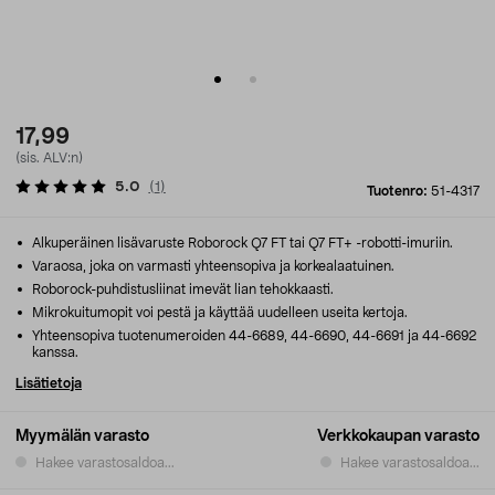
17,99
(sis. ALV:n)
5.0
(
1
)
Tuotenro:
51-4317
Alkuperäinen lisävaruste Roborock Q7 FT tai Q7 FT+ -robotti-imuriin.
Varaosa, joka on varmasti yhteensopiva ja korkealaatuinen.
Roborock-puhdistusliinat imevät lian tehokkaasti.
Mikrokuitumopit voi pestä ja käyttää uudelleen useita kertoja.
Yhteensopiva tuotenumeroiden 44-6689, 44-6690, 44-6691 ja 44-6692
kanssa.
Lisätietoja
Myymälän varasto
Verkkokaupan varasto
Hakee varastosaldoa...
Hakee varastosaldoa...