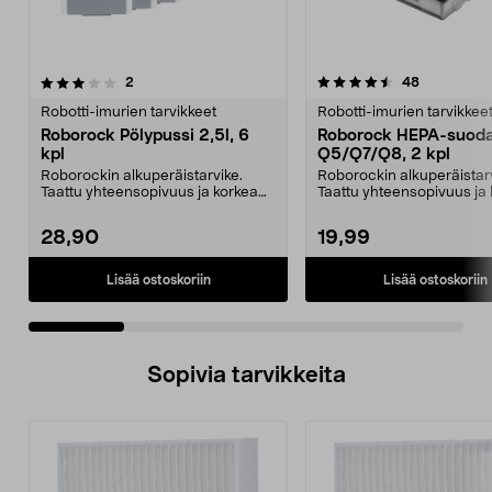
4.5 viidestä
arvostelut
4.5 viidestä
arvostelut
2
48
tähdestä
t
Robotti-imurien tarvikkeet
Robotti-imurien tarvikkee
Roborock Pölypussi 2,5l, 6
Roborock HEPA-suoda
kpl
Q5/Q7/Q8, 2 kpl
Roborockin alkuperäistarvike.
Roborockin alkuperäistarv
Taattu yhteensopivuus ja korkea
Taattu yhteensopivuus ja
laatu. 2,5 litran ...
laatu. Tehokas suo...
28,90
19,99
Lisää ostoskoriin
Lisää ostoskoriin
Sopivia tarvikkeita