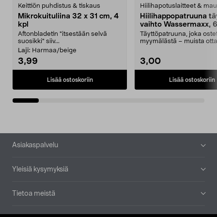
Keittiön puhdistus & tiskaus
Hiilihapotuslaitteet & mau
Mikrokuituliina 32 x 31 cm, 4
Hiilihappopatruuna tä
kpl
vaihto Wassermaxx, 6
Aftonbladetin "itsestään selvä
Täyttöpatruuna, joka ost
suosikki" siiv...
myymälästä – muista ott
patruuna mukaasi m...
Laji:
Harmaa/beige
3,99
3,00
Lisää ostoskoriin
Lisää ostoskoriin
Alatunniste
Asiakaspalvelu
Yleisiä kysymyksiä
Tietoa meistä