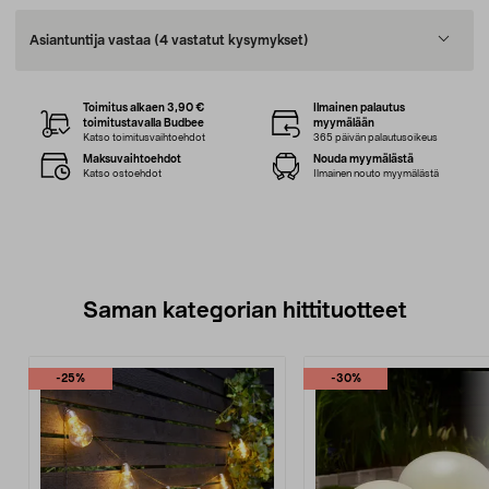
Asiantuntija vastaa
(4 vastatut kysymykset)
Toimitus alkaen 3,90 €
Ilmainen palautus
toimitustavalla Budbee
myymälään
Katso toimitusvaihtoehdot
365 päivän palautusoikeus
Maksuvaihtoehdot
Nouda myymälästä
Katso ostoehdot
Ilmainen nouto myymälästä
Saman kategorian hittituotteet
-25%
-30%