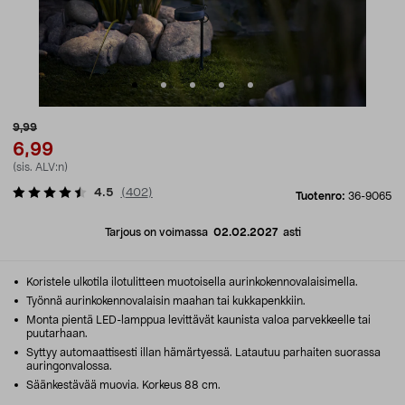
9,99
6,99
(sis. ALV:n)
4.5
(
402
)
Tuotenro:
36-9065
Tarjous on voimassa
02.02.2027
asti
Koristele ulkotila ilotulitteen muotoisella aurinkokennovalaisimella.
Työnnä aurinkokennovalaisin maahan tai kukkapenkkiin.
Monta pientä LED-lamppua levittävät kaunista valoa parvekkeelle tai
puutarhaan.
Syttyy automaattisesti illan hämärtyessä. Latautuu parhaiten suorassa
auringonvalossa.
Säänkestävää muovia. Korkeus 88 cm.