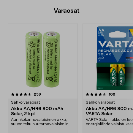
Varaosat
4.5viidestä
arvostelut
arvostelut
259
108
tähdestä
Sähkö varaosat
Sähkö varaosat
Akku AA/HR6 800 mAh
Akku AA/HR6 800 m
Solar, 2 kpl
VARTA Solar
Aurinkokennovalaisimen akku,
VARTA Solar -akku on luo
suunniteltu puutarhavalaisimiin,
energialähde valaistukse
jotka toimivat aur...
Suunniteltu puutarha...