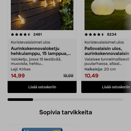
4.5 viidestä
arvostelut
4.0 viidestä
arvostel
2461
8234
tähdestä
t
Koristevalaisimet ulos
Koristevalaisimet ulos
Aurinkokennovaloketju
Pallovalaisin ulos,
hehkulamppu, 15 lamppua,
aurinkokennovalaisin
7,2 m
Valoketju, jossa 15 kestävää,
Valaisee tunnelmallisesti
muovista, hehku...
puutarhassa, altaal...
Laji:
Kirkas
Halkaisija:
20 cm
14,99
10,49
19,99
Lisää ostoskoriin
Lisää ostoskoriin
Sopivia tarvikkeita