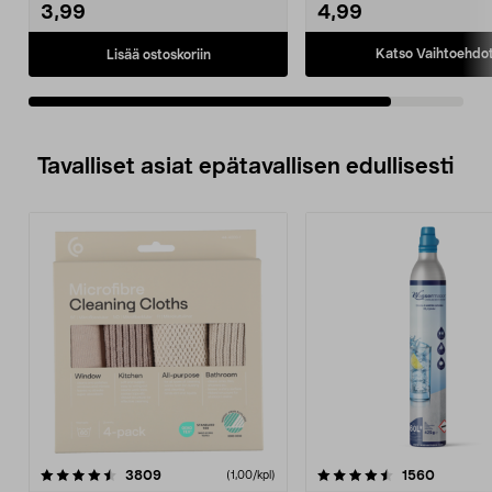
3,99
4,99
Katso Vaihtoehdo
Lisää ostoskoriin
Tavalliset asiat epätavallisen edullisesti
4.5viidestä
arvostelut
4.5viidestä
arvostel
3809
1560
(1,00/kpl)
tähdestä
t