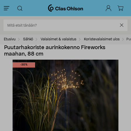
Etusivu
Sähkö
Valaisimet & valaistus
Koristevalaisimet ulos
Pu
Puutarhakoriste aurinkokenno Fireworks
maahan, 88 cm
-30%