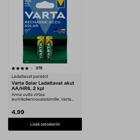
arvostelut
378
Ladattavat paristot
Varta Solar Ladattavat akut
AA/HR6, 2 kpl
Anna uutta virtaa
aurinkokennovalaisimille. Varta
Solar AA-akut aurinkokennovala...
4,99
Lisää ostoskoriin