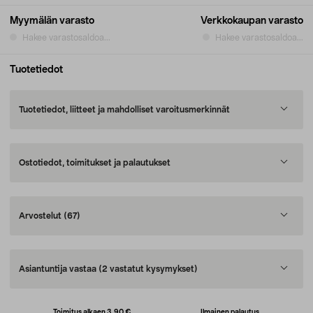
Myymälän varasto
Verkkokaupan varasto
Hakee varastosaldoa...
Hakee varastosaldoa...
Tuotetiedot
Tuotetiedot, liitteet ja mahdolliset varoitusmerkinnät
Ostotiedot, toimitukset ja palautukset
Arvostelut
(67)
Asiantuntija vastaa
(2 vastatut kysymykset)
Toimitus alkaen 3,90 €
Ilmainen palautus