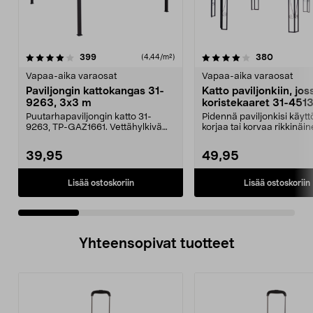
4.0 viidestä
arvostelut
5.0 viidestä
arvostelu
399
380
(4,44/m²)
tähdestä
t
Vapaa-aika varaosat
Vapaa-aika varaosat
Paviljongin kattokangas 31-
Katto paviljonkiin, jos
9263, 3x3 m
koristekaaret 31-451
Puutarhapaviljongin katto 31-
Pidennä paviljonkisi käytt
9263, TP-GAZ1661. Vettähylkivä
korjaa tai korvaa rikkinäin
polyesteriä. Huom! ...
Puutarhap...
39,95
49,95
Lisää ostoskoriin
Lisää ostoskoriin
Yhteensopivat tuotteet