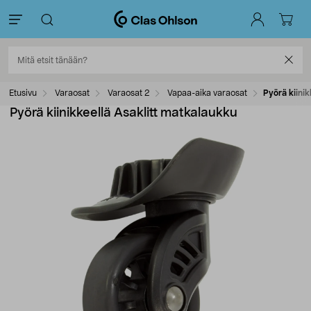
Etusivu
Varaosat
Varaosat 2
Vapaa-aika varaosat
Pyörä kiinik
Pyörä kiinikkeellä Asaklitt matkalaukku