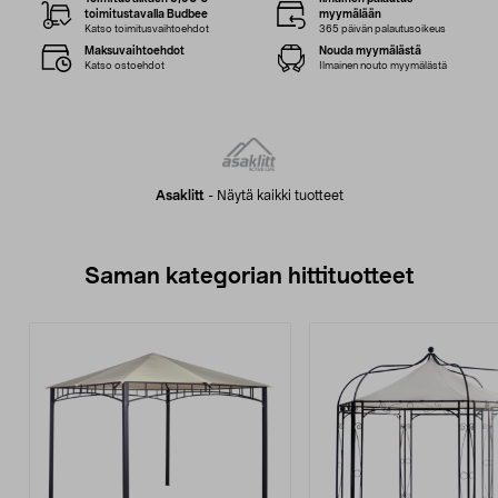
toimitustavalla Budbee
myymälään
Katso toimitusvaihtoehdot
365 päivän palautusoikeus
Maksuvaihtoehdot
Nouda myymälästä
Katso ostoehdot
Ilmainen nouto myymälästä
Asaklitt
-
Näytä kaikki tuotteet
Saman kategorian hittituotteet