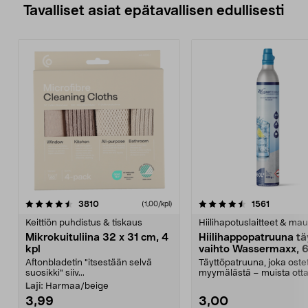
Tavalliset asiat epätavallisen edullisesti
4.5viidestä
arvostelut
4.5viidestä
arvostelu
3810
1561
(1,00/kpl)
tähdestä
t
Keittiön puhdistus & tiskaus
Hiilihapotuslaitteet & mau
Mikrokuituliina 32 x 31 cm, 4
Hiilihappopatruuna tä
kpl
vaihto Wassermaxx, 6
Aftonbladetin "itsestään selvä
Täyttöpatruuna, joka ost
suosikki" siiv...
myymälästä – muista ott
patruuna mukaasi m...
Laji:
Harmaa/beige
3,99
3,00