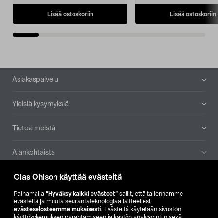
Lisää ostoskoriin
Lisää ostoskoriin
Alatunniste
Asiakaspalvelu
Yleisiä kysymyksiä
Tietoa meistä
Ajankohtaista
Clas Ohlson käyttää evästeitä
Muut yrityksemme
Painamalla
”Hyväksy kaikki evästeet”
sallit, että tallennamme
Etsi myymälä
evästeitä ja muuta seurantateknologiaa laitteellesi
evästeselosteemme mukaisesti
. Evästeitä käytetään sivuston
käyttökokemuksen parantamiseen ja käytön analysointiin sekä