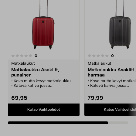
arvostelut
arvostelut
0
0
0.0 viidestä
tähdestä
Matkalaukut
Matkalaukut
Matkalaukku Asaklitt,
Matkalaukku Asaklitt,
punainen
harmaa
• Kova mutta kevyt matkalaukku.
• Kova mutta kevyt matka
• Kätevä kahva jossa
• Kätevä kahva jossa
painonilmaisin – vältä ylipaino.
painonilmaisin – vältä yli
• Neljä kevyesti rullaavaa pyörää,
• Neljä kevyesti rullaavaa
69,95
79,99
jotka voidaan vaihtaa.
jotka voidaan vaihtaa.
• Turvallinen ostos – 5 vuoden
• Turvallinen ostos – 5 v
takuu.
takuu.
Katso Vaihtoehdot
Katso Vaihtoehdo