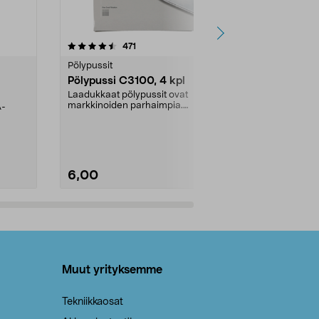
4.5viidestä
arvostelut
4.5
471
6
tähdestä
tähdestä
Pölypussit
Kierrätys & ro
Pölypussi C3100, 4 kpl
Roskapussi,
kahvat, 30 l
Laadukkaat pölypussit ovat
markkinoiden parhaimpia.
A-
Testivoittaja 
Kestävä, jopa 50 % suurempi ...
roskapussi u
Roskapussi, jo
6,00
2,00
Lisää ostoskoriin
Lisää
Muut yrityksemme
Tekniikkaosat