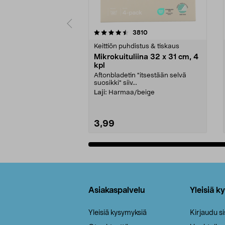
5viidestä
4.5viidestä
arvostelut
3810
tähdestä
tähdestä
Keittiön puhdistus & tiskaus
Mikrokuituliina 32 x 31 cm, 4
kpl
Aftonbladetin "itsestään selvä
suosikki" siiv...
Laji:
Harmaa/beige
3,99
Lisää ostoskoriin
Alatunniste
Asiakaspalvelu
Yleisiä k
Yleisiä kysymyksiä
Kirjaudu s