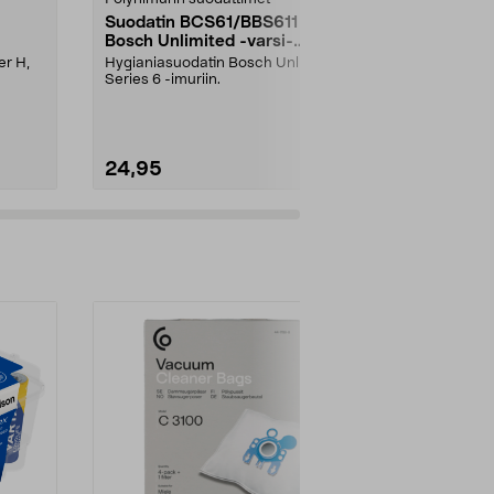
Suodatin BCS61/BBS611
Termosmukin
Bosch Unlimited -varsi-
kpl
imuriin
er H,
Hygianiasuodatin Bosch Unlimited
Uudelleenkäyt
Series 6 -imuriin.
juomapillit – 
sopivan pituisi
24,95
1,99