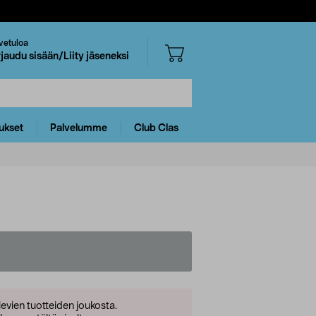
vetuloa
rjaudu sisään/Liity jäseneksi
ukset
Palvelumme
Club Clas
levien tuotteiden joukosta.