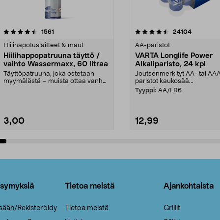
4.5viidestä
arvostelut
4.5viidestä
arvostelut
1561
24104
tähdestä
Hiilihapotuslaitteet & maut
AA-paristot
Hiilihappopatruuna täyttö /
VARTA Longlife Power
vaihto Wassermaxx, 60 litraa
Alkaliparisto, 24 kpl
Täyttöpatruuna, joka ostetaan
Joutsenmerkityt AA- tai AA
myymälästä – muista ottaa vanha
paristot kaukosää...
patruuna mukaasi m...
Tyyppi:
AA/LR6
3,00
12,99
Lisää ostoskoriin
Lisää ostoskoriin
ysymyksiä
Tietoa meistä
Ajankohtaista
isään/Rekisteröidy
Tietoa meistä
Grillit