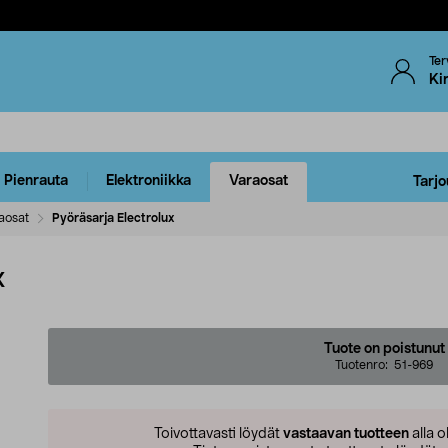
Ter
Ki
Pienrauta
Elektroniikka
Varaosat
Tarjo
aosat
Pyöräsarja Electrolux
x
Tuote on poistunut
Tuotenro:
51-969
Toivottavasti löydät
vastaavan tuotteen
alla o