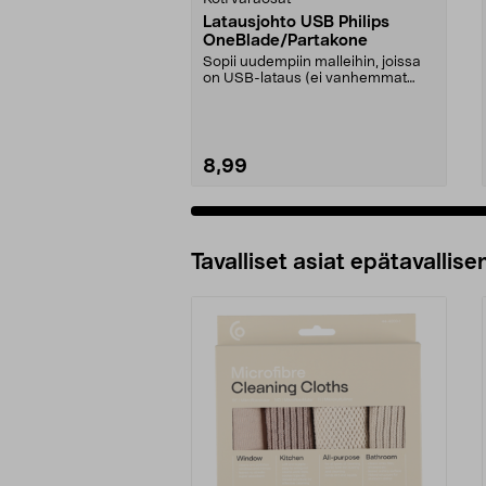
Latausjohto USB Philips
OneBlade/Partakone
Sopii uudempiin malleihin, joissa
on USB-lataus (ei vanhemmat
mallit, joissa on ...
8,99
Tavalliset asiat epätavallisen