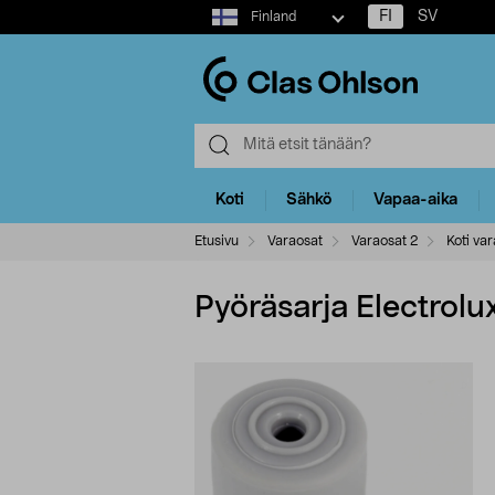
Select
FI
SV
Finland
market
Koti
Sähkö
Vapaa-aika
Etusivu
Varaosat
Varaosat 2
Koti var
Pyöräsarja Electrolu