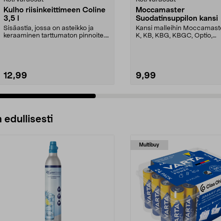
Kulho riisinkeittimeen Coline
Moccamaster
3,5 l
Suodatinsuppilon kansi
Sisäastia, jossa on asteikko ja
Kansi malleihin Moccamast
keraaminen tarttumaton pinnoite.
K, KB, KBG, KBGC, Optio,
Astia sopii Col...
Automatic, Automatic S, ...
12,99
9,99
 edullisesti
Multibuy