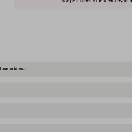
Tietoa poistuneesta tuotteesta löydät al
oitusmerkinnät