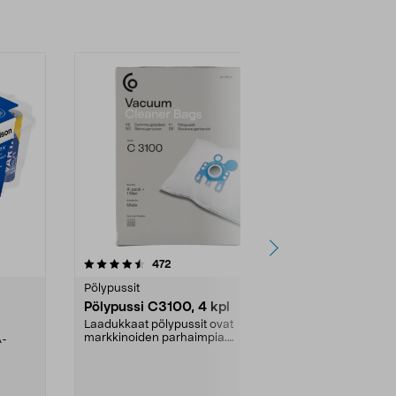
4.5viidestä
arvostelut
4.5
472
6
tähdestä
tähdestä
Pölypussit
Kierrätys & ro
Pölypussi C3100, 4 kpl
Roskapussi,
kahvat, 30 l
Laadukkaat pölypussit ovat
markkinoiden parhaimpia.
A-
Testivoittaja 
Kestävä, jopa 50 % suurempi ...
roskapussi u
Roskapussi, jo