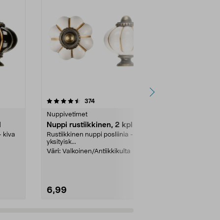
4.5 viidestä
arvostelut
4.5
374
1
tähdestä
tähdestä
Nuppivetimet
Nuppivetimet
l
Nuppi rustiikkinen, 2 kpl
Pyöreä nupp
- kiva
Rustiikkinen nuppi posliinia - kiva
2 kpl. Nuppi, 
yksityisk...
antiikkikäsitt
kaappeihin ja l
Väri:
Valkoinen/Antiikkikulta
6,99
5,99