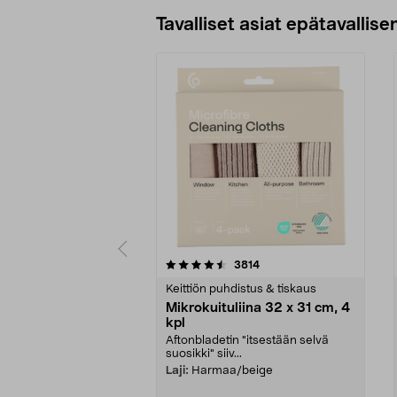
Tavalliset asiat epätavallisen
5viidestä
4.5viidestä
arvostelut
3814
tähdestä
tähdestä
Keittiön puhdistus & tiskaus
Mikrokuituliina 32 x 31 cm, 4
kpl
Aftonbladetin "itsestään selvä
suosikki" siiv...
Laji:
Harmaa/beige