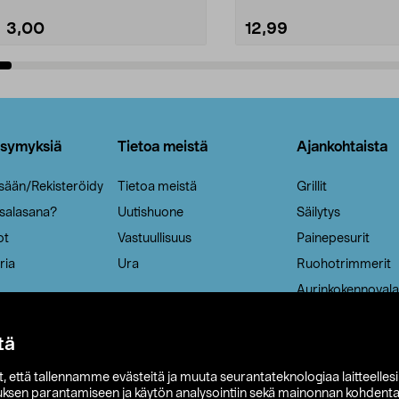
3,00
12,99
Lisää ostoskoriin
Lisää ostoskoriin
ysymyksiä
Tietoa meistä
Ajankohtaista
isään/Rekisteröidy
Tietoa meistä
Grillit
 salasana?
Uutishuone
Säilytys
ot
Vastuullisuus
Painepesurit
ria
Ura
Ruohotrimmerit
Aurinkokennovala
tä
it, että tallennamme evästeitä ja muuta seurantateknologiaa laitteelles
uksen parantamiseen ja käytön analysointiin sekä mainonnan kohdenta