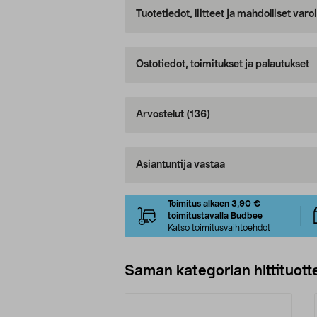
Tuotetiedot, liitteet ja mahdolliset var
Ostotiedot, toimitukset ja palautukset
Arvostelut
(136)
Asiantuntija vastaa
Toimitus alkaen 3,90 €
toimitustavalla Budbee
Katso toimitusvaihtoehdot
Saman kategorian hittituott