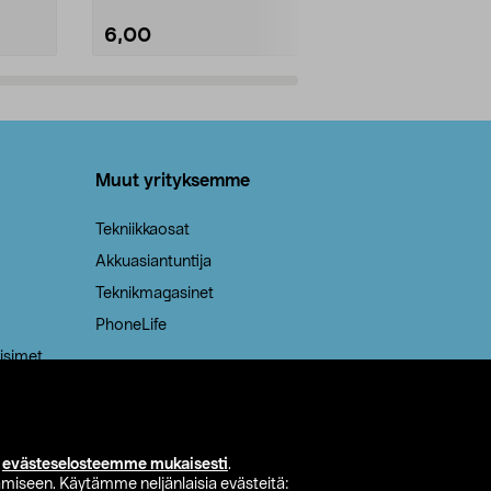
6,00
2,00
Lisää ostoskoriin
Lisää
Muut yrityksemme
Tekniikkaosat
Akkuasiantuntija
Teknikmagasinet
PhoneLife
isimet
i
evästeselosteemme mukaisesti
.
miseen. Käytämme neljänlaisia evästeitä: