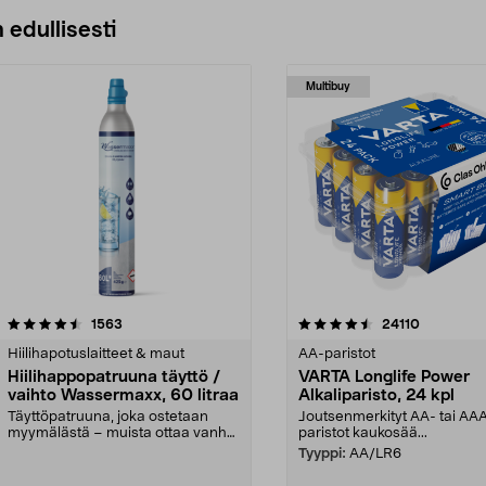
 edullisesti
Multibuy
4.5viidestä
arvostelut
4.5viidestä
arvostelut
1563
24110
tähdestä
Hiilihapotuslaitteet & maut
AA-paristot
Hiilihappopatruuna täyttö /
VARTA Longlife Power
vaihto Wassermaxx, 60 litraa
Alkaliparisto, 24 kpl
Täyttöpatruuna, joka ostetaan
Joutsenmerkityt AA- tai AA
myymälästä – muista ottaa vanha
paristot kaukosää...
patruuna mukaasi m...
Tyyppi:
AA/LR6