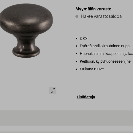
Myymälän varasto
Hakee varastosaldoa...
2 kpl.
Pyöreä antiikkirautainen nuppi.
Huonekaluihin, kaappeihin ja laat
Keittiöön, kylpyhuoneeseen jne.
Mukana ruuvit.
Lisätietoja