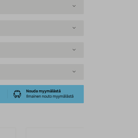
Nouda myymälästä
Ilmainen nouto myymälästä