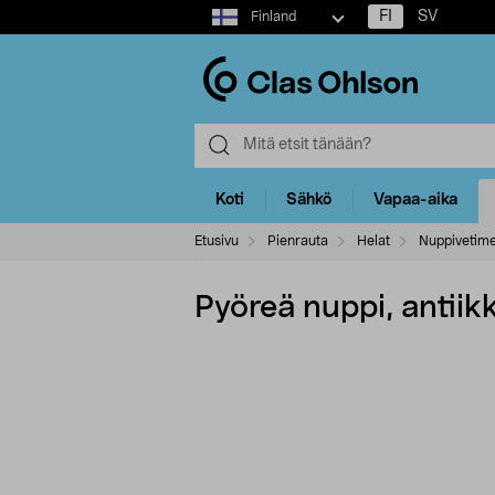
Select
FI
SV
Finland
market
Koti
Sähkö
Vapaa-aika
Etusivu
Pienrauta
Helat
Nuppivetime
Pyöreä nuppi, antiik