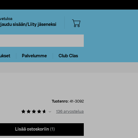
vetuloa
rjaudu sisään/Liity jäseneksi
ukset
Palvelumme
Club Clas
Tuotenro:
41-3092
136
arvostelua
Lisää ostoskoriin
(1)