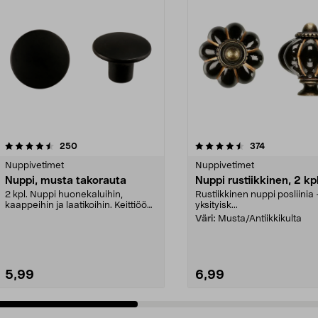
4.5 viidestä
arvostelut
4.5 viidestä
arvostelut
250
374
tähdestä
Nuppivetimet
Nuppivetimet
Nuppi, musta takorauta
Nuppi rustiikkinen, 2 kp
2 kpl. Nuppi huonekaluihin,
Rustiikkinen nuppi posliinia 
kaappeihin ja laatikoihin. Keittiöön,
yksityisk...
kylpyhuoneesee...
Väri:
Musta/Antiikkikulta
5,99
6,99