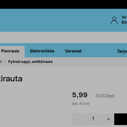
Ter
Ki
Pienrauta
Elektroniikka
Varaosat
Tarjo
t
Pyöreä nuppi, antiikkirauta
kirauta
5,99
(3,00/kpl)
(sis. ALV:n)
Product
quantity