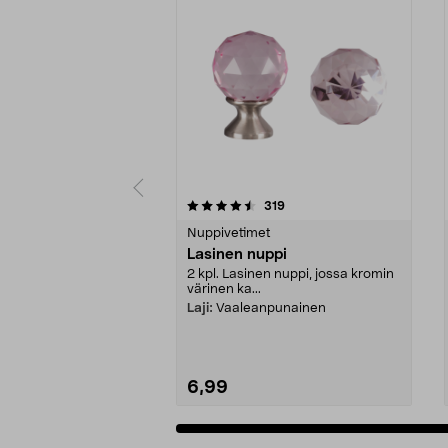
5 viidestä
4.5 viidestä
arvostelut
319
tähdestä
tähdestä
Nuppivetimet
Lasinen nuppi
2 kpl. Lasinen nuppi, jossa kromin
värinen ka...
Laji:
Vaaleanpunainen
6,99