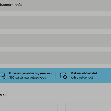
oitusmerkinnät
Ilmainen palautus myymälään
Maksuvaihtoehdot
365 päivän palautusoikeus
Katso ostoehdot
eet