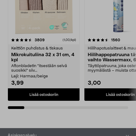
4.5viidestä
arvostelut
4.5viidestä
arvostel
3809
1560
(1,00/kpl)
tähdestä
t
Keittiön puhdistus & tiskaus
Hiilihapotuslaitteet & mau
Mikrokuituliina 32 x 31 cm, 4
Hiilihappopatruuna tä
kpl
vaihto Wassermaxx, 6
Aftonbladetin "itsestään selvä
Täyttöpatruuna, joka ost
suosikki" siiv...
myymälästä – muista ott
patruuna mukaasi m...
Laji:
Harmaa/beige
3,99
3,00
Lisää ostoskoriin
Lisää ostoskoriin
Alatunniste
Asiakaspalvelu