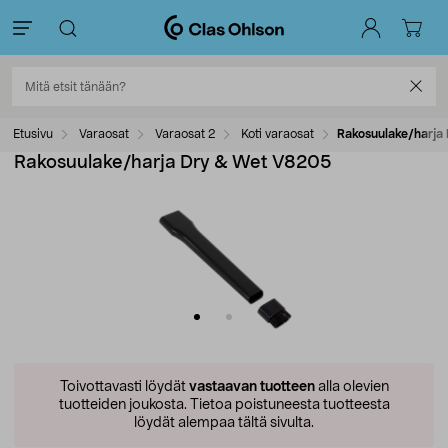
Etusivu
Varaosat
Varaosat 2
Koti varaosat
Rakosuulake/harja
Rakosuulake/harja Dry & Wet V8205
Toivottavasti löydät
vastaavan tuotteen
alla olevien
tuotteiden joukosta.
Tietoa poistuneesta tuotteesta
löydät alempaa tältä sivulta.