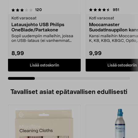
4.5 viidestä
arvostelut
4.5 viidestä
arvostelut
120
951
tähdestä
t
Koti varaosat
Koti varaosat
Latausjohto USB Philips
Moccamaster
OneBlade/Partakone
Suodatinsuppilon kan
Sopii uudempiin malleihin, joissa
Kansi malleihin Moccama
on USB-lataus (ei vanhemmat
K, KB, KBG, KBGC, Optio,
mallit, joissa on ...
Automatic, Automatic S, ..
8,99
9,99
Lisää ostoskoriin
Lisää ostoskoriin
Tavalliset asiat epätavallisen edullisesti