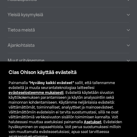
Yleisiä kysymyksiä
Tietoa meistä
Ajankohtaista
Muut yrityksemme
Clas Ohlson käyttää evästeitä
Etsi myymälä
Painamalla
”Hyväksy kaikki evästeet”
sallit, että tallennamme
evästeitä ja muuta seurantateknologiaa laitteellesi
SE
NO
FI
evästeselosteemme mukaisesti
. Evästeitä käytetään sivuston
käyttökokemuksen parantamiseen ja käytön analysointiin sekä
FI
SV
mainonnan kohdentamiseen. Käytämme neljänlaisia evästeitä:
välttämättömät, toiminnalliset, analyyttiset ja mainosevästeet.
Välttämättömiin evästeisiin ei tarvita suostumustasi, sillä ne ovat
välttämättömiä verkkosivuston sisällön toimimisen kannalta. Voit
halutessasi muuttaa asetuksiasi painamalla
Asetukset
. Evästeiden
hyväksyminen on vapaaehtoista. Voit perua suostumuksesi milloin
vain muuttamalla evästeasetuksiasi, apua saat tarvittaessa
asiakaspalvelustamme.