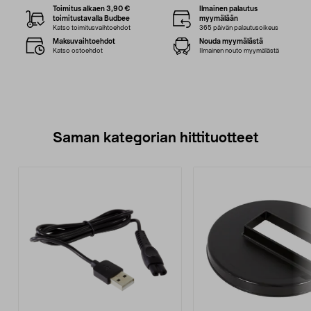
Toimitus alkaen 3,90 €
Ilmainen palautus
toimitustavalla Budbee
myymälään
Katso toimitusvaihtoehdot
365 päivän palautusoikeus
Maksuvaihtoehdot
Nouda myymälästä
Katso ostoehdot
Ilmainen nouto myymälästä
Saman kategorian hittituotteet