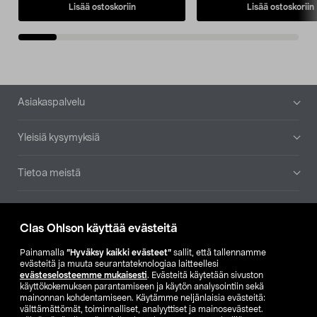
Lisää ostoskoriin
Lisää ostoskoriin
Alatunniste
Asiakaspalvelu
Yleisiä kysymyksiä
Tietoa meistä
Ajankohtaista
Clas Ohlson käyttää evästeitä
Muut yrityksemme
Painamalla
”Hyväksy kaikki evästeet”
sallit, että tallennamme
evästeitä ja muuta seurantateknologiaa laitteellesi
evästeselosteemme mukaisesti
. Evästeitä käytetään sivuston
Etsi myymälä
käyttökokemuksen parantamiseen ja käytön analysointiin sekä
mainonnan kohdentamiseen. Käytämme neljänlaisia evästeitä:
välttämättömät, toiminnalliset, analyyttiset ja mainosevästeet.
SE
NO
FI