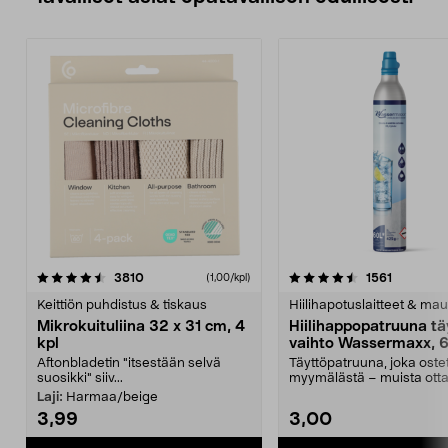
4.5viidestä
arvostelut
4.5viidestä
arvostelu
3810
1561
(1,00/kpl)
tähdestä
t
Keittiön puhdistus & tiskaus
Hiilihapotuslaitteet & mau
Mikrokuituliina 32 x 31 cm, 4
Hiilihappopatruuna tä
kpl
vaihto Wassermaxx, 6
Aftonbladetin "itsestään selvä
Täyttöpatruuna, joka ost
suosikki" siiv...
myymälästä – muista ott
patruuna mukaasi m...
Laji:
Harmaa/beige
3,99
3,00