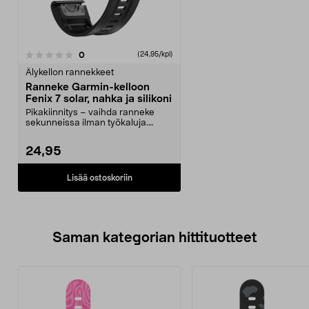
arvostelut
0
(24,95/kpl)
Älykellon rannekkeet
Ranneke Garmin-kelloon
Fenix 7 solar, nahka ja silikoni
Pikakiinnitys – vaihda ranneke
sekunneissa ilman työkaluja.
Tyylikäs nahkapintai...
24,95
Lisää ostoskoriin
Saman kategorian hittituotteet