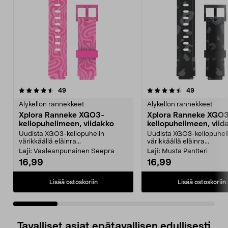
4.5 viidestä
arvostelut
4.5 viidestä
arvostelut
49
49
tähdestä
t
Älykellon rannekkeet
Älykellon rannekkeet
Xplora Ranneke XGO3-
Xplora Ranneke XGO
kellopuhelimeen, viidakko
kellopuhelimeen, viid
Uudista XGO3-kellopuhelin
Uudista XGO3-kellopuhel
värikkäällä eläinra...
värikkäällä eläinra...
Laji:
Vaaleanpunainen Seepra
Laji:
Musta Pantteri
16,99
16,99
Lisää ostoskoriin
Lisää ostoskoriin
Tavalliset asiat epätavallisen edullisesti