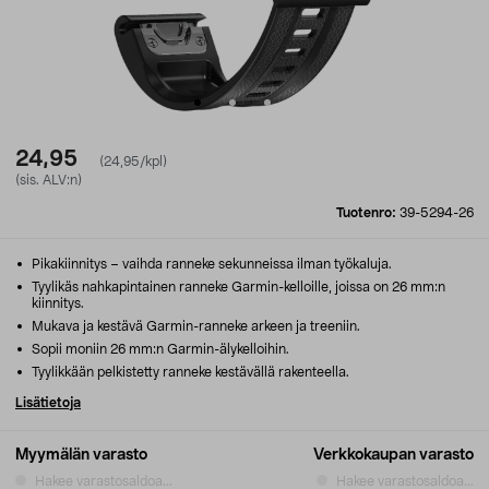
24,95
(24,95/kpl)
(sis. ALV:n)
Tuotenro:
39-5294-26
Pikakiinnitys – vaihda ranneke sekunneissa ilman työkaluja.
Tyylikäs nahkapintainen ranneke Garmin-kelloille, joissa on 26 mm:n
kiinnitys.
Mukava ja kestävä Garmin-ranneke arkeen ja treeniin.
Sopii moniin 26 mm:n Garmin-älykelloihin.
Tyylikkään pelkistetty ranneke kestävällä rakenteella.
Lisätietoja
Myymälän varasto
Verkkokaupan varasto
Hakee varastosaldoa...
Hakee varastosaldoa...