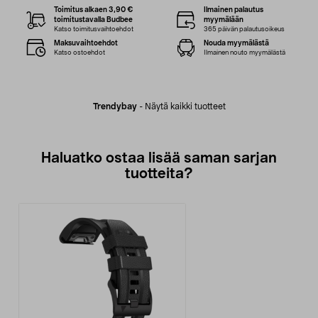
Toimitus alkaen 3,90 €
Ilmainen palautus
toimitustavalla Budbee
myymälään
Katso toimitusvaihtoehdot
365 päivän palautusoikeus
Maksuvaihtoehdot
Nouda myymälästä
Katso ostoehdot
Ilmainen nouto myymälästä
Trendybay
-
Näytä kaikki tuotteet
Haluatko ostaa lisää saman sarjan
tuotteita?