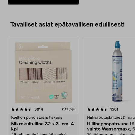
Tavalliset asiat epätavallisen edullisesti
4.5viidestä
arvostelut
4.5viidestä
arvostelu
3814
1561
(1,00/kpl)
tähdestä
t
Keittiön puhdistus & tiskaus
Hiilihapotuslaitteet & mau
Mikrokuituliina 32 x 31 cm, 4
Hiilihappopatruuna tä
kpl
vaihto Wassermaxx, 6