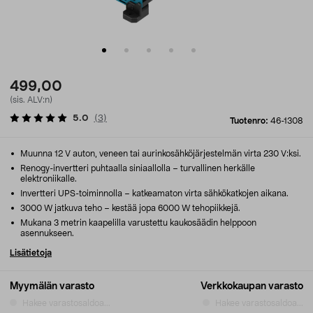
499,00
(sis. ALV:n)
5.0
(
3
)
Tuotenro:
46-1308
Muunna 12 V auton, veneen tai aurinkosähköjärjestelmän virta 230 V:ksi.
Renogy-invertteri puhtaalla siniaallolla – turvallinen herkälle
elektroniikalle.
Invertteri UPS-toiminnolla – katkeamaton virta sähkökatkojen aikana.
3000 W jatkuva teho – kestää jopa 6000 W tehopiikkejä.
Mukana 3 metrin kaapelilla varustettu kaukosäädin helppoon
asennukseen.
Lisätietoja
Myymälän varasto
Verkkokaupan varasto
Hakee varastosaldoa...
Hakee varastosaldoa...