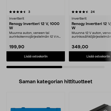
4.5viidestä
arvostelut
4.5viidestä
arvostelut
3
24
tähdestä
t
Invertterit
Invertterit
Renogy Invertteri 12 V, 1000
Renogy Invertteri 12 
W
W
Muunna auton, veneen tai
Muunna 12 V auton, venee
aurinkokennojärjestelmän 12 V:n
aurinkosähköjärjestelmän 
jännite 230 V:n jännitt...
230 V:ksi. Renogy-i...
199,90
349,00
Lisää ostoskoriin
Lisää ostoskoriin
Saman kategorian hittituotteet