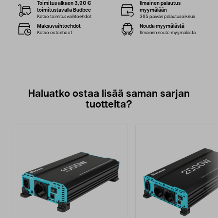
Toimitus alkaen 3,90 €
Ilmainen palautus
toimitustavalla Budbee
myymälään
Katso toimitusvaihtoehdot
365 päivän palautusoikeus
Maksuvaihtoehdot
Nouda myymälästä
Katso ostoehdot
Ilmainen nouto myymälästä
Haluatko ostaa lisää saman sarjan
tuotteita?