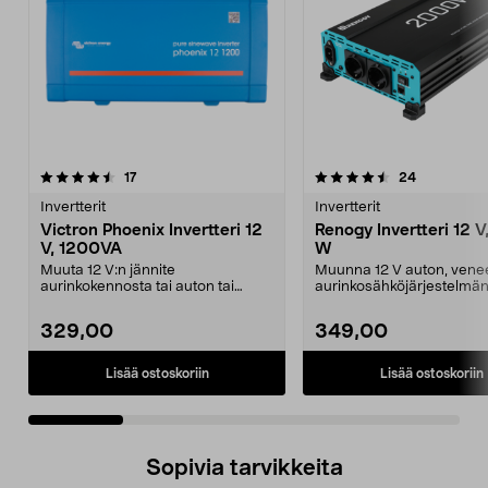
4.5 viidestä
arvostelut
4.5 viidestä
arvostelut
17
24
tähdestä
t
Invertterit
Invertterit
Victron Phoenix Invertteri 12
Renogy Invertteri 12 
V, 1200VA
W
Muuta 12 V:n jännite
Muunna 12 V auton, venee
aurinkokennosta tai auton tai
aurinkosähköjärjestelmän 
veneen virtalähteestä 230 V:n...
230 V:ksi. Renogy-i...
329,00
349,00
Lisää ostoskoriin
Lisää ostoskoriin
Sopivia tarvikkeita