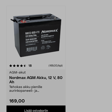
arvostelut
18
(169,00/kpl)
AGM-akut
Nordmax AGM Akku, 12 V, 80
Ah
Tehokas akku pienille
aurinkopaneeli- ja
tuulivoimalaitteistoille. AGM-akku
on s...
169,00
Lisää ostoskoriin