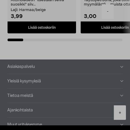
Aftonbladetin "itsestään selvä
Täyttöpatruuna, joka ost
suosikki" siiv...
myymälästä – muista ott
patruuna mukaasi m...
Laji:
Harmaa/beige
-
3,99
3,00
Lisää ostoskoriin
Lisää ostoskoriin
Alatunniste
Asiakaspalvelu
Yleisiä kysymyksiä
Tietoa meistä
Ajankohtaista
Product
+
quantity
Muut yrityksemme