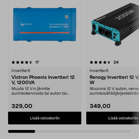
4.5 viidestä
arvostelut
4.5 viidestä
arvostelut
17
24
tähdestä
t
Invertterit
Invertterit
Victron Phoenix Invertteri 12
Renogy Invertteri 12 
V, 1200VA
W
Muuta 12 V:n jännite
Muunna 12 V auton, venee
aurinkokennosta tai auton tai
aurinkosähköjärjestelmän 
veneen virtalähteestä 230 V:n...
230 V:ksi. Renogy-i...
329,00
349,00
Lisää ostoskoriin
Lisää ostoskoriin