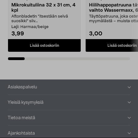
Mikrokuituliina 32 x 31 cm, 4
Hiilihappopatruuna tä
kpl
vaihto Wassermaxx, 6
Aftonbladetin "itsestään selvä
Täyttöpatruuna, joka ost
suosikki" siiv...
myymälästä – muista ott
patruuna mukaasi m...
Laji:
Harmaa/beige
3,99
3,00
Lisää ostoskoriin
Lisää ostoskoriin
Alatunniste
Asiakaspalvelu
Yleisiä kysymyksiä
Tietoa meistä
Ajankohtaista