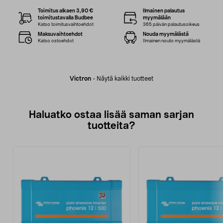
Toimitus alkaen 3,90 €
Ilmainen palautus
toimitustavalla Budbee
myymälään
Katso toimitusvaihtoehdot
365 päivän palautusoikeus
Maksuvaihtoehdot
Nouda myymälästä
Katso ostoehdot
Ilmainen nouto myymälästä
Victron
-
Näytä kaikki tuotteet
Haluatko ostaa lisää saman sarjan
tuotteita?