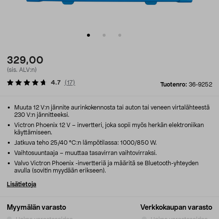
329,00
(sis. ALV:n)
4.7
(
17
)
Tuotenro:
36-9252
Muuta 12 V:n jännite aurinkokennosta tai auton tai veneen virtalähteestä
230 V:n jännitteeksi.
Victron Phoenix 12 V – invertteri, joka sopii myös herkän elektroniikan
käyttämiseen.
Jatkuva teho 25/40 °C:n lämpötilassa: 1000/850 W.
Vaihtosuuntaaja – muuttaa tasavirran vaihtovirraksi.
Valvo Victron Phoenix -invertteriä ja määritä se Bluetooth-yhteyden
avulla (sovitin myydään erikseen).
Lisätietoja
Myymälän varasto
Verkkokaupan varasto