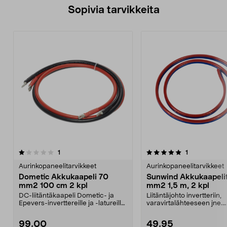
Sopivia tarvikkeita
5.0viidestä
arvostelut
4.5viidestä
arvostelut
1
1
tähdestä
t
Aurinkopaneelitarvikkeet
Aurinkopaneelitarvikkeet
Dometic Akkukaapeli 70
Sunwind Akkukaapeli
mm2 100 cm 2 kpl
mm2 1,5 m, 2 kpl
DC-liitäntäkaapeli Dometic- ja
Liitäntäjohto invertteriin,
Epevers-inverttereille ja -latureille.
varavirtalähteeseen jne.
Dometic MS...
Sundwind 540234 – yksijoh
99,00
49,95