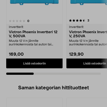
4.5viidestä
5.0viidestä
arvostelut
3
arvostelut
0
tähdestä
t
Invertterit
Invertterit
Victron Phoenix Invertteri 12
Victron Phoenix Invert
V, 500VA
V, 250VA
Muuta 12 V:n jännite
Muuta 12 V:n jännite
aurinkokennosta tai auton tai
aurinkokennosta tai auton
veneen virtalähteestä 230 V:n...
veneen virtalähteestä 230 
169,00
129,90
Lisää ostoskoriin
Lisää ostoskoriin
Saman kategorian hittituotteet