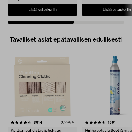
Lisää ostoskoriin
Lisää ostoskoriin
Tavalliset asiat epätavallisen edullisesti
4.5viidestä
arvostelut
4.5viidestä
arvostelu
3814
1561
(1,00/kpl)
tähdestä
t
Keittiön puhdistus & tiskaus
Hiilihapotuslaitteet & mau