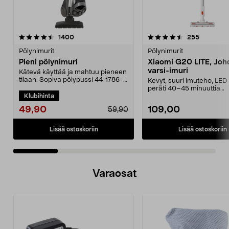
4.5 viidestä
arvostelut
4.5 viidestä
arvostelut
1400
255
tähdestä
t
Pölynimurit
Pölynimurit
Pieni pölynimuri
Xiaomi G20 LITE, Joh
varsi-imuri
Kätevä käyttää ja mahtuu pieneen
tilaan. Sopiva pölypussi 44-1786-
Kevyt, suuri imuteho, LED
5. Kompakti pö...
peräti 40–45 minuuttia
Klubihinta
käyttöaikaa vakiotilass...
49,90
109,00
59,90
Lisää ostoskoriin
Lisää ostoskoriin
Varaosat