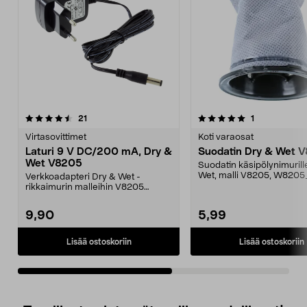
5.0viidestä
arvostelut
arvostelut
21
1
0.0 viidestä
tähdestä
t
Virtasovittimet
Koti varaosat
Laturi 9 V DC/200 mA, Dry &
Suodatin Dry & Wet 
Wet V8205
Suodatin käsipölynimurill
Wet, malli V8205, W8205
Verkkoadapteri Dry & Wet -
rikkaimurin malleihin V8205
ja W8205_2.
9,90
5,99
Lisää ostoskoriin
Lisää ostoskoriin