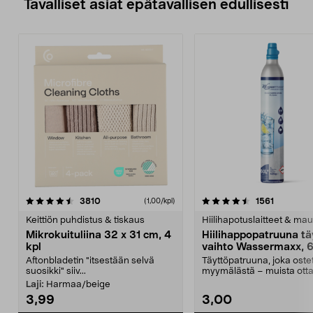
Tavalliset asiat epätavallisen edullisesti
4.5viidestä
arvostelut
4.5viidestä
arvostelu
3810
1561
(1,00/kpl)
tähdestä
t
Keittiön puhdistus & tiskaus
Hiilihapotuslaitteet & mau
Mikrokuituliina 32 x 31 cm, 4
Hiilihappopatruuna tä
kpl
vaihto Wassermaxx, 6
Aftonbladetin "itsestään selvä
Täyttöpatruuna, joka ost
suosikki" siiv...
myymälästä – muista ott
patruuna mukaasi m...
Laji:
Harmaa/beige
3,99
3,00