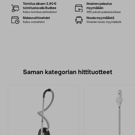
Toimitus alkaen 3,90 €
Ilmainen palautus
toimitustavalla Budbee
myymälään
Katso toimitusvaihtoehdot
365 päivän palautusoikeus
Maksuvaihtoehdot
Nouda myymälästä
Katso ostoehdot
Ilmainen nouto myymälästä
Saman kategorian hittituotteet