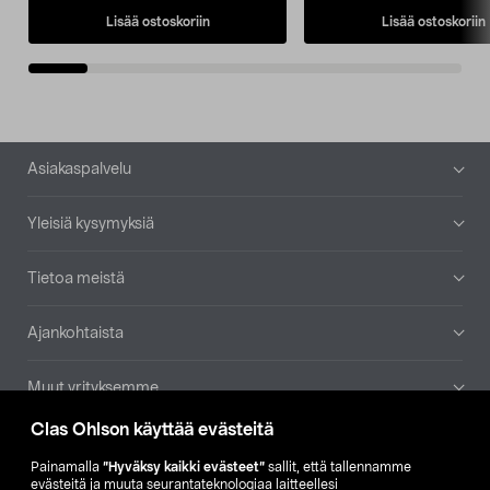
Lisää ostoskoriin
Lisää ostoskoriin
Alatunniste
Asiakaspalvelu
Yleisiä kysymyksiä
Tietoa meistä
Ajankohtaista
Muut yrityksemme
Clas Ohlson käyttää evästeitä
Etsi myymälä
Painamalla
”Hyväksy kaikki evästeet”
sallit, että tallennamme
evästeitä ja muuta seurantateknologiaa laitteellesi