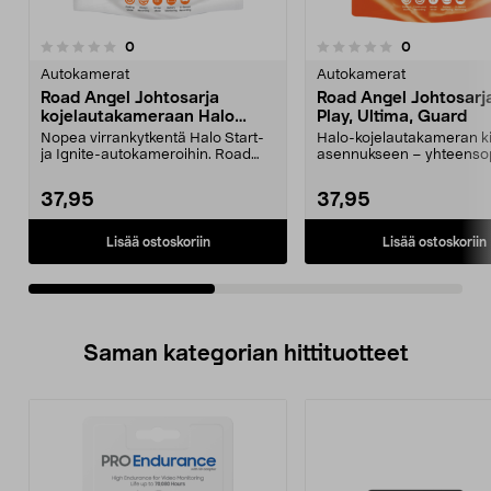
1.5viidestä
arvostelut
arvostelut
0
0
0.0 viidestä
t
tähdestä
Autokamerat
Autokamerat
Road Angel Johtosarja
Road Angel Johtosarj
kojelautakameraan Halo
Play, Ultima, Guard
Start, Ignite
Nopea virrankytkentä Halo Start-
Halo-kojelautakameran k
ja Ignite-autokameroihin. Road
asennukseen – yhteenso
Angel -johtosarj...
Halo Play, Ultima ...
37,95
37,95
Lisää ostoskoriin
Lisää ostoskoriin
Saman kategorian hittituotteet