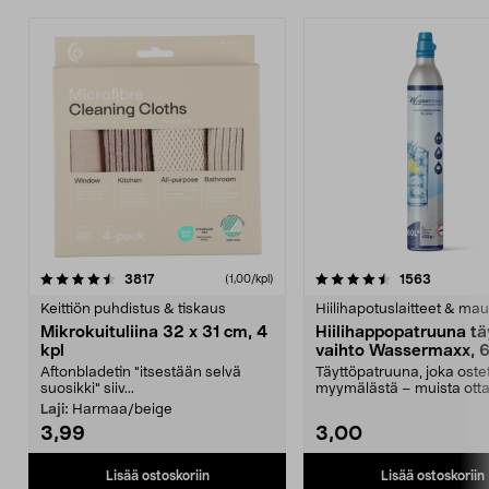
4.5viidestä
arvostelut
4.5viidestä
arvostelu
3817
1563
(1,00/kpl)
tähdestä
t
Keittiön puhdistus & tiskaus
Hiilihapotuslaitteet & mau
Mikrokuituliina 32 x 31 cm, 4
Hiilihappopatruuna tä
kpl
vaihto Wassermaxx, 6
Aftonbladetin "itsestään selvä
Täyttöpatruuna, joka ost
suosikki" siiv...
myymälästä – muista ott
patruuna mukaasi m...
Laji:
Harmaa/beige
3,99
3,00
Lisää ostoskoriin
Lisää ostoskoriin