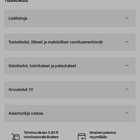
Tuotetiedot
Lisätietoja
Tuotetiedot, liitteet ja mahdolliset varoitusmerkinnät
Ostotiedot, toimitukset ja palautukset
Arvostelut
(1)
Asiantuntija vastaa
Toimitus alkaen 3,90 €
Ilmainen palautus
toimitustavalla Budbee
myymälään