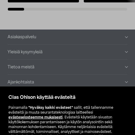
Alatunniste
Asiakaspalvelu
Yleisiä kysymyksiä
Tietoa meistä
Ajankohtaista
Clas Ohlson käyttää evästeitä
Muut yrityksemme
Painamalla
”Hyväksy kaikki evästeet”
sallit, että tallennamme
Etsi myymälä
evästeitä ja muuta seurantateknologiaa laitteellesi
evästeselosteemme mukaisesti
. Evästeitä käytetään sivuston
käyttökokemuksen parantamiseen ja käytön analysointiin sekä
mainonnan kohdentamiseen. Käytämme neljänlaisia evästeitä:
SE
NO
FI
välttämättömät, toiminnalliset, analyyttiset ja mainosevästeet.