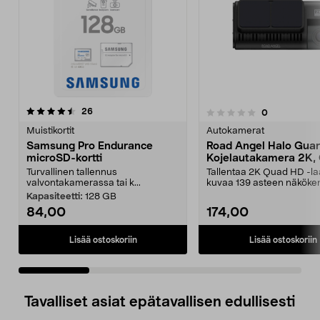
arvostelut
26
arvostelut
0
0.0 viidestä
0.0 viidestä
tähdestä
t
Muistikortit
Autokamerat
Samsung Pro Endurance
Road Angel Halo Gua
microSD-kortti
Kojelautakamera 2K,
Turvallinen tallennus
Tallentaa 2K Quad HD -la
valvontakamerassa tai k...
kuvaa 139 asteen näköken
Road Angel Halo G...
Kapasiteetti:
128 GB
84,00
174,00
Lisää ostoskoriin
Lisää ostoskoriin
Tavalliset asiat epätavallisen edullisesti