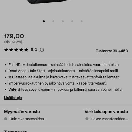
179,00
(sis. ALV:n)
5.0
(
1
)
Tuotenro:
39-4450
Full HD -videotallennus – selkeää todistusaineistoa vaaratilanteista.
Road Angel Halo Start -kojelautakamera – näytötön kompakti malli.
120 asteen laajakulma ja kuvanvakautus takaavat terävät tallenteet.
Ympärivuorokautinen pysäköintivalvonta (kaapelit tarvitaan).
WiFi-yhteys sovellukseen – muokkaa ja tallenna suoraan puhelimella.
Lisätietoja
Myymälän varasto
Verkkokaupan varasto
Hakee varastosaldoa...
Hakee varastosaldoa...