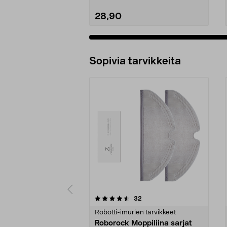
28,90
Sopivia tarvikkeita
5viidestä
4.5viidestä
arvostelut
32
tähdestä
tähdestä
Robotti-imurien tarvikkeet
Roborock Moppiliina sarjat