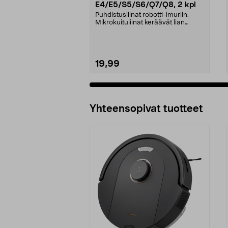
E4/E5/S5/S6/Q7/Q8, 2 kpl
Puhdistusliinat robotti-imuriin.
Mikrokuituliinat keräävät lian
tehokkaasti. Voi...
19,99
Lisää ostoskoriin
Yhteensopivat tuotteet