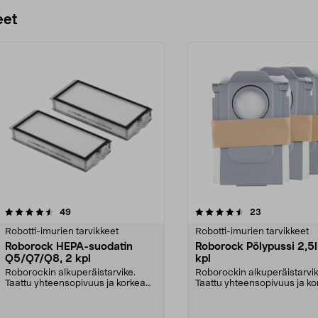
Lisää ostoskoriin
Lisää ostoskoriin
eet
4.5 viidestä
arvostelut
4.5 viidestä
arvostelut
49
23
tähdestä
Robotti-imurien tarvikkeet
Robotti-imurien tarvikkeet
Roborock HEPA-suodatin
Roborock Pölypussi 2,5l
Q5/Q7/Q8, 2 kpl
kpl
Roborockin alkuperäistarvike.
Roborockin alkuperäistarvik
Taattu yhteensopivuus ja korkea
Taattu yhteensopivuus ja ko
laatu. Tehokas suo...
laatu. 2,5 litran ...