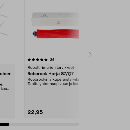
4.0viidestä
arvostelut
26
1
tähdestä
tähdestä
Robotti-imurien tarvikkeet
Robotti-imuri
koinen
Roborock Harja S7/Q7
Roborock S
osainen kum
Roborockin alkuperäistarvike.
Taattu yhteensopivuus ja korkea
e.
Roborockin al
laatu. Kokonaan ku...
rkea
Taattu yhteen
laatu. Kumisell
22,95
16,99