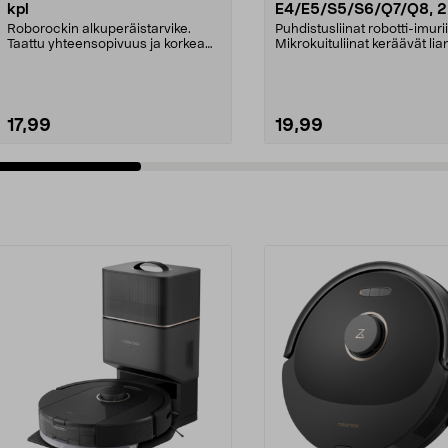
kpl
E4/E5/S5/S6/Q7/Q8, 2
Roborockin alkuperäistarvike.
Puhdistusliinat robotti-imurii
Taattu yhteensopivuus ja korkea
Mikrokuituliinat keräävät lia
laatu. 2,5 litran ...
tehokkaasti. Voi...
17,99
19,99
Lisää ostoskoriin
Lisää ostoskoriin