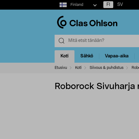
Select
FI
SV
Finland
market
Koti
Sähkö
Vapaa-aika
Etusivu
Koti
Siivous & puhdistus
Robo
Roborock Sivuharja m