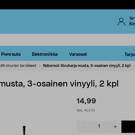
Ter
Ki
Pienrauta
Elektroniikka
Varaosat
Tarjo
tti-imurien tarvikkeet
Roborock Sivuharja musta, 3-osainen vinyyli, 2 kpl
usta, 3-osainen vinyyli, 2 kpl
14,99
(sis. ALV:n)
Product
quantity