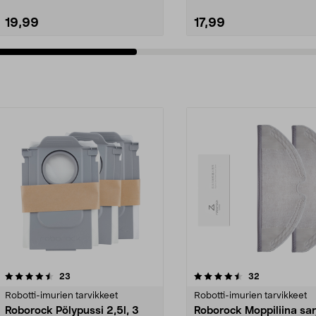
19,99
17,99
4.5viidestä
arvostelut
3.0viidestä
arvostelut
23
32
tähdestä
Robotti-imurien tarvikkeet
Robotti-imurien tarvikkeet
Roborock Pölypussi 2,5l, 3
Roborock Moppiliina sar