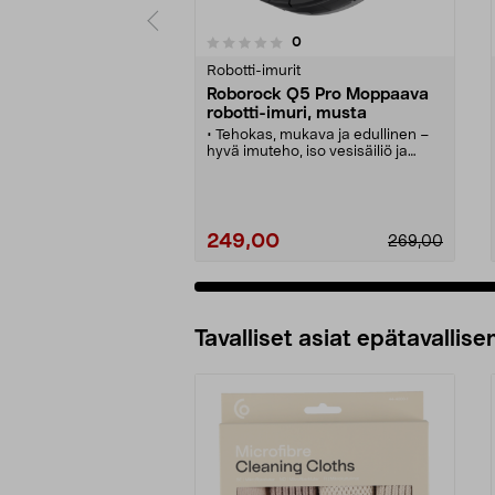
arvostelut
0
0 viidestä
0.0 viidestä
tähdestä
tähdestä
Robotti-imurit
Roborock Q5 Pro Moppaava
robotti-imuri, musta
• Tehokas, mukava ja edullinen –
hyvä imuteho, iso vesisäiliö ja
pölysäiliö.
• Roborock Q5 Pro – moppaava
robotti-imuri toimii 4 tunnin ajan
(enintään 350 m2).
• Robottipölynimuri, jossa
249,00
269,00
moppitoiminto ja paljon älykkäitä
toimintoja, joita käytetään
sovelluksen kautta.
• Tukee ääniohjausta (Alexa,
Lisää ostoskoriin
Google Home tai Siri).
• PreciSense LiDAR -
Tavalliset asiat epätavallisen
navigointijärjestelmä – tarkka ja
tehokas navigointi.