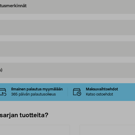
oitusmerkinnät
s)
Ilmainen palautus myymälään
Maksuvaihtoehdot
365 päivän palautusoikeus
Katso ostoehdot
sarjan tuotteita?