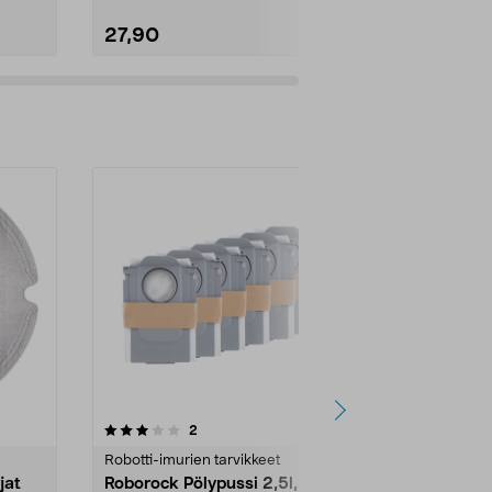
27,90
18,99
4.5viidestä
arvostelut
4.5
2
3
tähdestä
tähdestä
Robotti-imurien tarvikkeet
Robotti-imuri
jat
Roborock Pölypussi 2,5l, 6
Roborock Mo