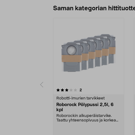
Lisää ostoskoriin
Saman kategorian hittituott
0 viidestä
4.5 viidestä
arvostelut
2
tähdestä
tähdestä
Robotti-imurien tarvikkeet
Roborock Pölypussi 2,5l, 6
kpl
Roborockin alkuperäistarvike.
Taattu yhteensopivuus ja korkea
laatu. 2,5 litran ...