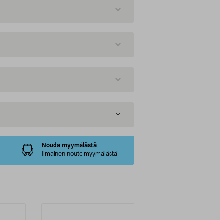
Nouda myymälästä
Ilmainen nouto myymälästä