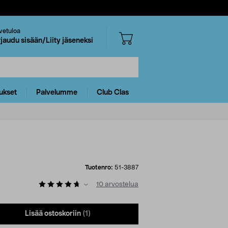
vetuloa
rjaudu sisään/Liity jäseneksi
ukset
Palvelumme
Club Clas
Tuotenro:
51-3887
10
arvostelua
Lisää ostoskoriin
(1)