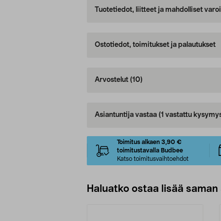
Tuotetiedot, liitteet ja mahdolliset var
Ostotiedot, toimitukset ja palautukset
Arvostelut
(10)
Asiantuntija vastaa
(1 vastattu kysymy
Toimitus alkaen 3,90 €
toimitustavalla Budbee
Katso toimitusvaihtoehdot
Haluatko ostaa lisää saman 