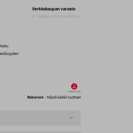
Verkkokaupan varasto
Hakee varastosaldoa...
laatu
kestävyyden
Roborock
-
Näytä kaikki tuotteet