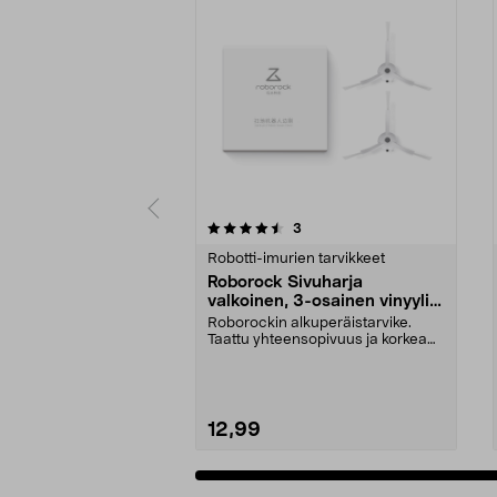
5viidestä
5.0viidestä
arvostelut
3
tähdestä
tähdestä
Robotti-imurien tarvikkeet
Roborock Sivuharja
valkoinen, 3-osainen vinyyli,
2 kpl
Roborockin alkuperäistarvike.
Taattu yhteensopivuus ja korkea
laatu. Vinyyliharj...
12,99