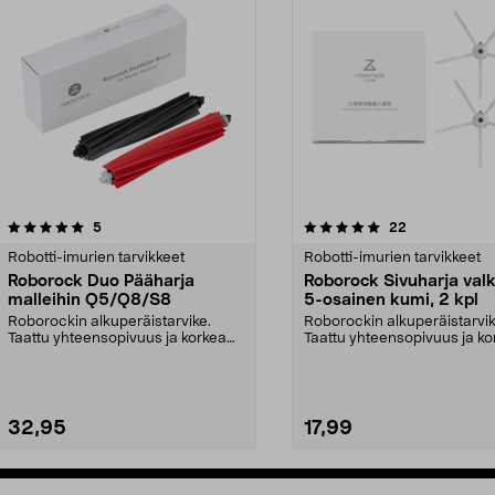
5.0viidestä
arvostelut
5.0viidestä
arvostelut
5
22
tähdestä
Robotti-imurien tarvikkeet
Robotti-imurien tarvikkeet
Roborock Duo Pääharja
Roborock Sivuharja val
malleihin Q5/Q8/S8
5-osainen kumi, 2 kpl
Roborockin alkuperäistarvike.
Roborockin alkuperäistarvik
Taattu yhteensopivuus ja korkea
Taattu yhteensopivuus ja ko
laatu. Kokonaan ku...
laatu. Kumisella h...
32,95
17,99