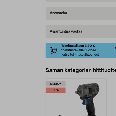
Arvostelut
Asiantuntija vastaa
Toimitus alkaen 3,90 €
toimitustavalla Budbee
Katso toimitusvaihtoehdot
Saman kategorian hittituott
Multibuy
-47%