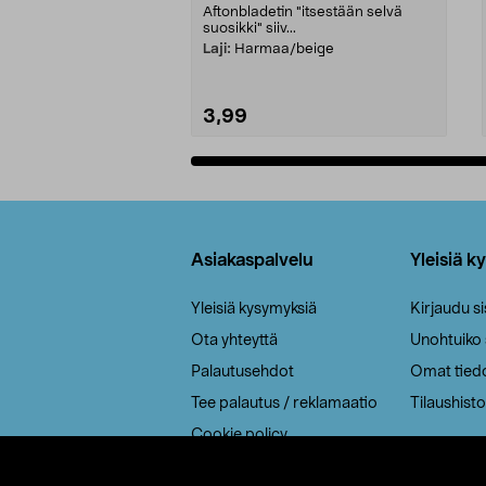
Aftonbladetin "itsestään selvä
suosikki" siiv...
Laji:
Harmaa/beige
3,99
Lisää ostoskoriin
Alatunniste
Asiakaspalvelu
Yleisiä k
Yleisiä kysymyksiä
Kirjaudu s
Ota yhteyttä
Unohtuiko
Palautusehdot
Omat tied
Tee palautus / reklamaatio
Tilaushisto
Cookie policy
Toimitustavat