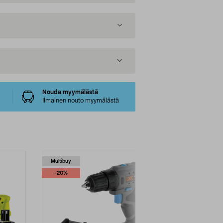
Nouda myymälästä
Ilmainen nouto myymälästä
Multibuy
Multibuy
-20%
-22%