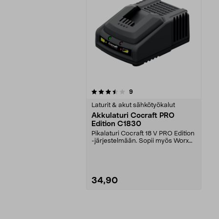
5viidestä
arvostelut
9
tähdestä
Laturit & akut sähkötyökalut
Akkulaturi Cocraft PRO
Edition C1830
Pikalaturi Cocraft 18 V PRO Edition
-järjestelmään. Sopii myös Worx
Powershare 2...
34,90
Lisää ostoskoriin