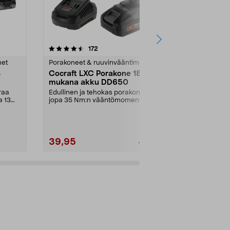
4.5 viidestä
arvostelut
4.5
172
1
tähdestä
tähdestä
met
Porakoneet & ruuvinvääntimet
Porakoneet &
4
Cocraft LXC Porakone 18 V,
Cocraft LXC
mukana akku DD650
mukana ak
raa
Edullinen ja tehokas porakone
LXC – paras p
a 13
jopa 35 Nm:n vääntömomentilla.
omien työkalu
Cocraft LXC DD650 –...
(Aftonbladet 2
39,95
69,00
49,95