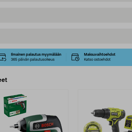
Ilmainen palautus myymälään
Maksuvaihtoehdot
365 päivän palautusoikeus
Katso ostoehdot
eet