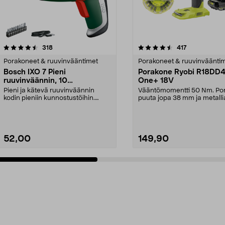
4.5 viidestä
arvostelut
4.5 viidestä
arvostelut
318
417
tähdestä
Porakoneet & ruuvinvääntimet
Porakoneet & ruuvinväänti
Bosch IXO 7 Pieni
Porakone Ryobi R18DD
ruuvinväännin, 10
One+ 18V
ruuvauskärkeä, ladattava
Pieni ja kätevä ruuvinväännin
Vääntömomentti 50 Nm. Po
kodin pieniin kunnostustöihin.
puuta jopa 38 mm ja metalli
Bosch IXO 7 – johdo...
mm. Ryobi R18DD4 -po...
52,00
149,90