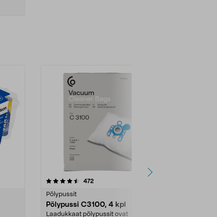
4.5viidestä
arvostelut
4.5
472
6
tähdestä
tähdestä
Pölypussit
Kierrätys & ro
Pölypussi C3100, 4 kpl
Roskapussi,
kahvat, 30 l
Laadukkaat pölypussit ovat