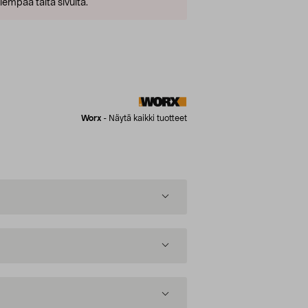
empaa tältä sivulta.
Worx
-
Näytä kaikki tuotteet