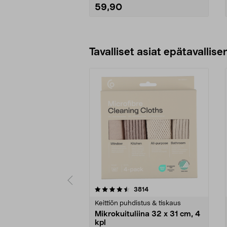
59,90
Lisää ostoskoriin
Tavalliset asiat epätavallisen
5viidestä
4.5viidestä
arvostelut
3814
tähdestä
tähdestä
Keittiön puhdistus & tiskaus
Mikrokuituliina 32 x 31 cm, 4
kpl