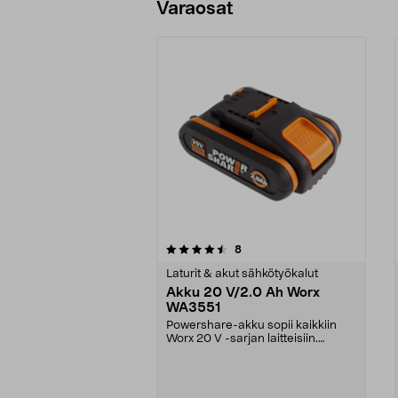
Varaosat
5viidestä
3.5viidestä
arvostelut
8
tähdestä
tähdestä
Laturit & akut sähkötyökalut
Akku 20 V/2.0 Ah Worx
WA3551
Powershare-akku sopii kaikkiin
Worx 20 V -sarjan laitteisiin.
Alkuperäinen 20 V ...