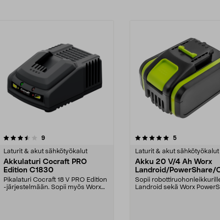
5.0viidestä
arvostelut
arvostelut
9
5
tähdestä
Laturit & akut sähkötyökalut
Laturit & akut sähkötyökalut
Akkulaturi Cocraft PRO
Akku 20 V/4 Ah Worx
Edition C1830
Landroid/PowerShare/
ft PRO Edition
Pikalaturi Cocraft 18 V PRO Edition
Sopii robottiruohonleikkuril
-järjestelmään. Sopii myös Worx
Landroid sekä Worx PowerS
Powershare 2...
sarjan laitte...