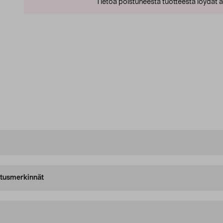
Tietoa poistuneesta tuotteesta löydät al
oitusmerkinnät