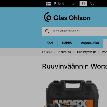
Select
FI
SV
Finland
market
Koti
Sähkö
Vapaa-aika
Etusivu
Pienrauta
Sähkötyökalut
Por
Ruuvinväännin Wor