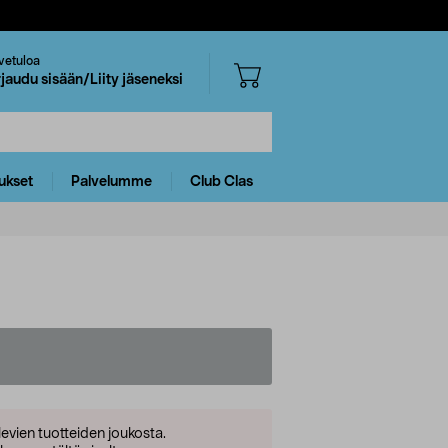
vetuloa
rjaudu sisään/Liity jäseneksi
ukset
Palvelumme
Club Clas
levien tuotteiden joukosta.