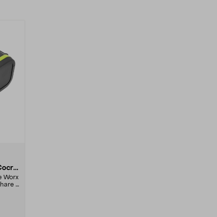
Cocra
le Worx
hare -