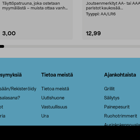
Täyttöpatruuna, joka ostetaan
Joutsenmerkityt AA- tai AA
myymälästä – muista ottaa vanha
paristot kaukosää...
patruuna mukaasi m...
Tyyppi:
AA/LR6
3,00
12,99
Lisää ostoskoriin
Lisää ostoskoriin
ysymyksiä
Tietoa meistä
Ajankohtaista
isään/Rekisteröidy
Tietoa meistä
Grillit
 salasana?
Uutishuone
Säilytys
ot
Vastuullisuus
Painepesurit
ria
Ura
Ruohotrimmerit
Aurinkokennovala