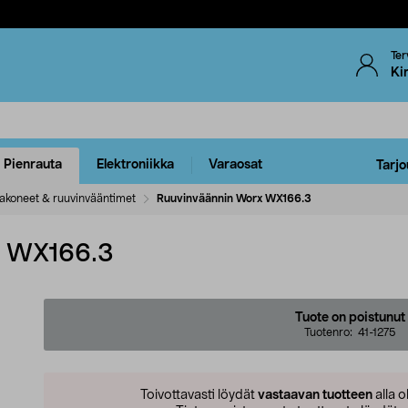
Ter
Ki
Pienrauta
Elektroniikka
Varaosat
Tarjo
akoneet & ruuvinvääntimet
Ruuvinväännin Worx WX166.3
x WX166.3
Tuote on poistunut
Tuotenro:
41-1275
Toivottavasti löydät
vastaavan tuotteen
alla o