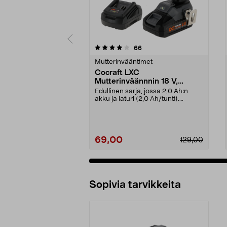
0 viidestä
4.5 viidestä
arvostelut
66
tähdestä
tähdestä
Mutterinvääntimet
Cocraft LXC
Mutterinväännnin 18 V,
mukana akku, IW500-BL
Edullinen sarja, jossa 2,0 Ah:n
akku ja laturi (2,0 Ah/tunti).
Cocraft LXC IW500...
69,00
129,00
Sopivia tarvikkeita