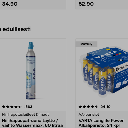
34,90
52,90
Lisää ostoskoriin
Lisää ostoskoriin
 edullisesti
Multibuy
4.5viidestä
arvostelut
4.5viidestä
arvostelut
1563
24110
tähdestä
Hiilihapotuslaitteet & maut
AA-paristot
Hiilihappopatruuna täyttö /
VARTA Longlife Power
vaihto Wassermaxx, 60 litraa
Alkaliparisto, 24 kpl