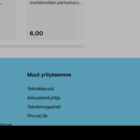
markkinoiden parhaimpia.
A-
Testivoittaja 
Kestävä, jopa 50 % suurempi ...
roskapussi u
Roskapussi, jo
6,00
2,00
Lisää ostoskoriin
Lisää
Muut yrityksemme
Tekniikkaosat
Akkuasiantuntija
Teknikmagasinet
PhoneLife
isimet