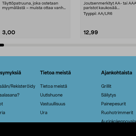
Täyttöpatruuna, joka ostetaan
Joutsenmerkityt AA- tai AA
myymälästä – muista ottaa vanha
paristot kaukosää...
patruuna mukaasi m...
Tyyppi:
AA/LR6
3,00
12,99
Lisää ostoskoriin
Lisää ostoskoriin
ysymyksiä
Tietoa meistä
Ajankohtaista
isään/Rekisteröidy
Tietoa meistä
Grillit
 salasana?
Uutishuone
Säilytys
ot
Vastuullisuus
Painepesurit
ria
Ura
Ruohotrimmerit
Aurinkokennovala