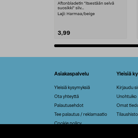
Aftonbladetin "itsestään selvä
suosikki" siiv...
Laji:
Harmaa/beige
3,99
Lisää ostoskoriin
Alatunniste
Asiakaspalvelu
Yleisiä k
Yleisiä kysymyksiä
Kirjaudu s
Ota yhteyttä
Unohtuiko
Palautusehdot
Omat tied
Tee palautus / reklamaatio
Tilaushisto
Cookie policy
Toimitustavat