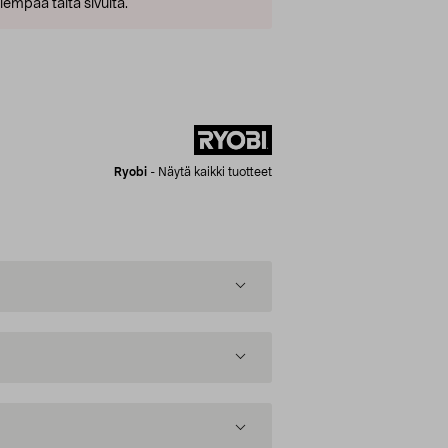
empaa tältä sivulta.
Ryobi
-
Näytä kaikki tuotteet