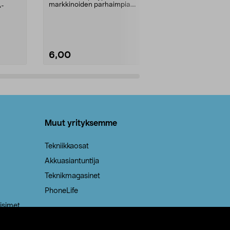
markkinoiden parhaimpia.
A-
Testivoittaja 
Kestävä, jopa 50 % suurempi ...
roskapussi u
Roskapussi, jo
6,00
2,00
Lisää ostoskoriin
Lisää
Muut yrityksemme
Tekniikkaosat
Akkuasiantuntija
Teknikmagasinet
PhoneLife
isimet