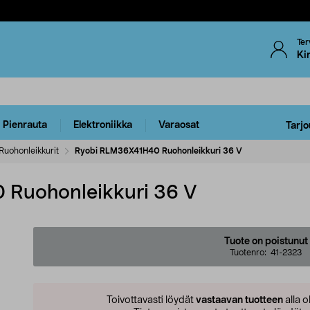
Ter
Ki
Pienrauta
Elektroniikka
Varaosat
Tarjo
Ruohonleikkurit
Ryobi RLM36X41H40 Ruohonleikkuri 36 V
Ruohonleikkuri 36 V
Tuote on poistunut
Tuotenro:
41-2323
Toivottavasti löydät
vastaavan tuotteen
alla o