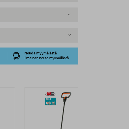
Nouda myymälästä
Ilmainen nouto myymälästä