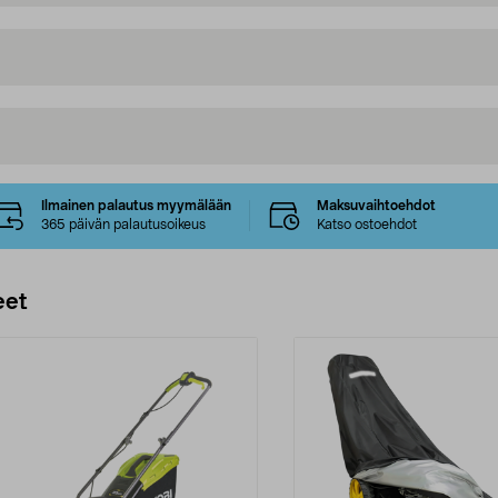
Ilmainen palautus myymälään
Maksuvaihtoehdot
365 päivän palautusoikeus
Katso ostoehdot
eet