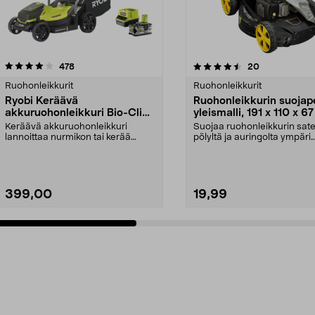
4.5 viidestä
arvostelut
4.5 viidestä
arvostelut
478
20
tähdestä
Ruohonleikkurit
Ruohonleikkurit
Ryobi Keräävä
Ruohonleikkurin suojape
akkuruohonleikkuri Bio-Clip
yleismalli, 191 x 110 x 6
18 V, RLM18X33B50
Keräävä akkuruohonleikkuri
Suojaa ruohonleikkurin sate
lannoittaa nurmikon tai kerää
pölyltä ja auringolta ympäri
ruohosilpun. Ryobin ker...
vuoden. Kestävää m...
399,00
19,99