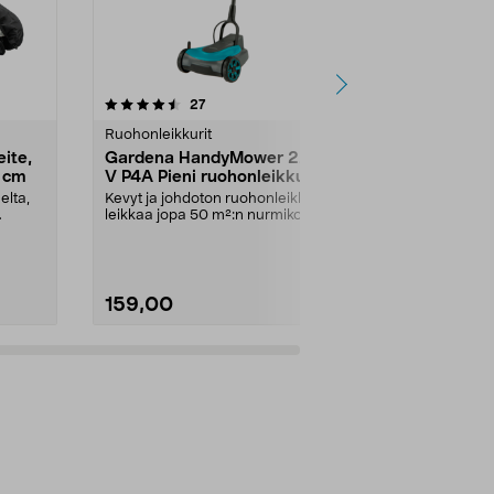
4.0 viidestä
arvostelut
4.0
27
9
tähdestä
tähdestä
Ruohonleikkurit
Ruohonleikkur
ite,
Gardena HandyMower 22/18
Gardena 3
7 cm
V P4A Pieni ruohonleikkuri,
Kelaleikkur
akku
ruohonleikk
elta,
Kevyt ja johdoton ruohonleikkuri –
Helppokäyttöi
leikkaa jopa 50 m²:n nurmikot.
käyttövalmis 
Gardena HandyM...
Gardena 330 
159,00
119,00