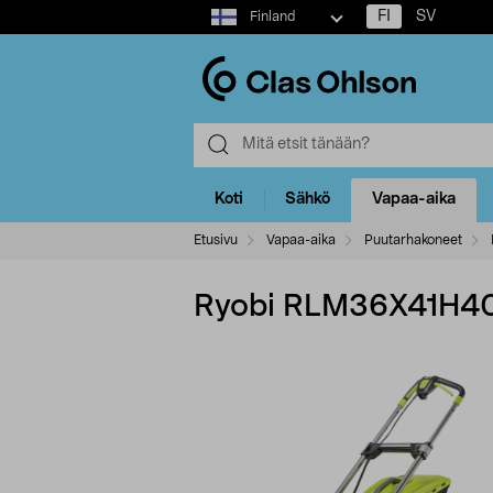
Select
FI
SV
Finland
market
Koti
Sähkö
Vapaa-aika
Etusivu
Vapaa-aika
Puutarhakoneet
Ryobi RLM36X41H40 