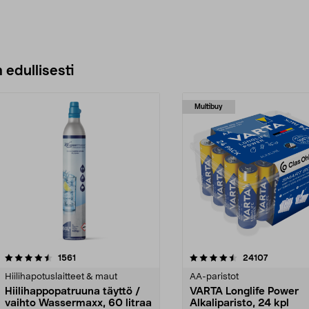
 edullisesti
Multibuy
4.5viidestä
arvostelut
4.5viidestä
arvostelut
1561
24107
tähdestä
Hiilihapotuslaitteet & maut
AA-paristot
Hiilihappopatruuna täyttö /
VARTA Longlife Power
vaihto Wassermaxx, 60 litraa
Alkaliparisto, 24 kpl