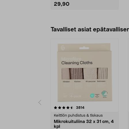
29,90
Lisää ostoskoriin
Tavalliset asiat epätavallisen
5viidestä
4.5viidestä
arvostelut
3814
tähdestä
tähdestä
Keittiön puhdistus & tiskaus
Mikrokuituliina 32 x 31 cm, 4
kpl