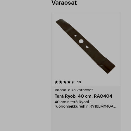
Varaosat
5viidestä
arvostelut
18
tähdestä
Vapaa-aika varaosat
Terä Ryobi 40 cm, RAC404
40 cm:n terä Ryobi-
ruohonleikkureihin:RY18LMX40AR
Y18LMX40BRLM18X40H240RLM3
640LIR...