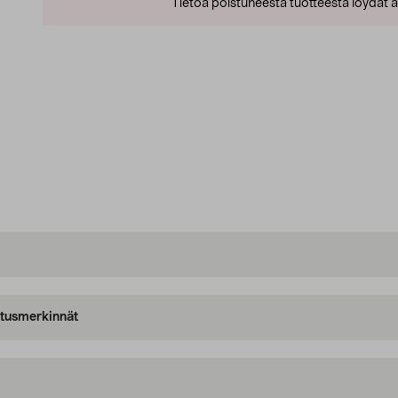
Tietoa poistuneesta tuotteesta löydät al
oitusmerkinnät