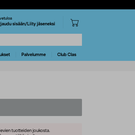
vetuloa
rjaudu sisään/Liity jäseneksi
ukset
Palvelumme
Club Clas
levien tuotteiden joukosta.