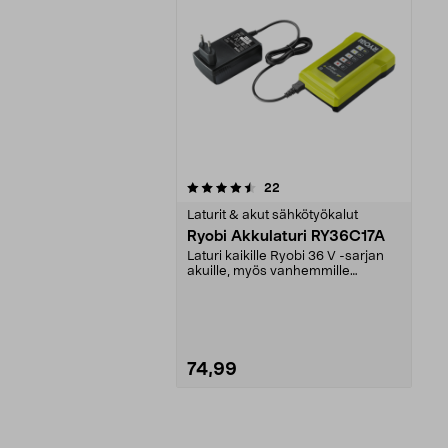
5viidestä
arvostelut
22
tähdestä
Laturit & akut sähkötyökalut
Ryobi Akkulaturi RY36C17A
Laturi kaikille Ryobi 36 V -sarjan
akuille, myös vanhemmille
malleille.
74,99
Lisää ostoskoriin