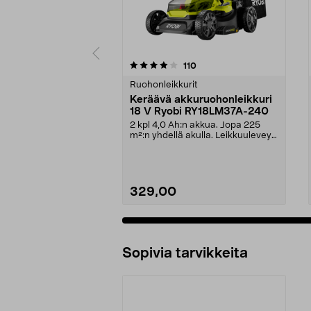
0 viidestä
4.0 viidestä
arvostelut
110
tähdestä
tähdestä
Ruohonleikkurit
Keräävä akkuruohonleikkuri
18 V Ryobi RY18LM37A-240
2 kpl 4,0 Ah:n akkua. Jopa 225
m²:n yhdellä akulla. Leikkuuleveys
37 cm. Ryobi R...
329,00
Sopivia tarvikkeita