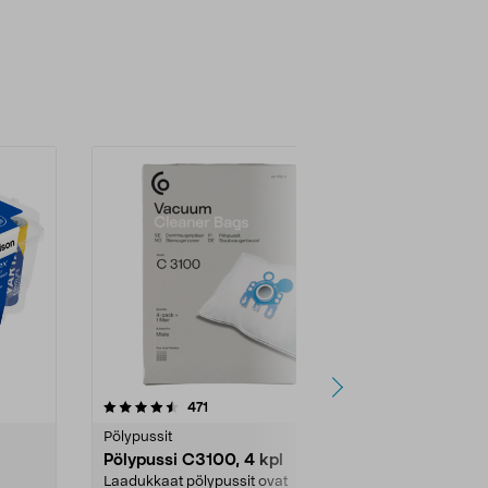
4.5viidestä
arvostelut
4.5
471
6
tähdestä
tähdestä
Pölypussit
Kierrätys & ro
Pölypussi C3100, 4 kpl
Roskapussi,
kahvat, 30 l
Laadukkaat pölypussit ovat