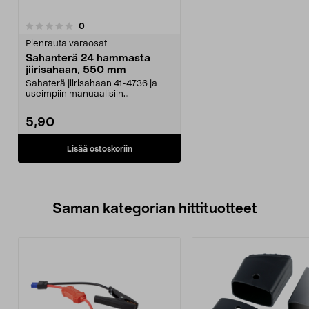
arvostelut
0
Pienrauta varaosat
Sahanterä 24 hammasta
jiirisahaan, 550 mm
Sahaterä jiirisahaan 41-4736 ja
useimpiin manuaalisiin
jiirisahoihin. 24-hampain...
5,90
Lisää ostoskoriin
Saman kategorian hittituotteet