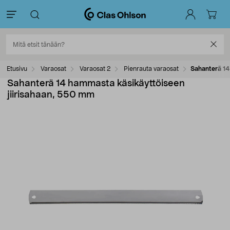
Etusivu
Varaosat
Varaosat 2
Pienrauta varaosat
Sahanterä 14
Sahanterä 14 hammasta käsikäyttöiseen
jiirisahaan, 550 mm