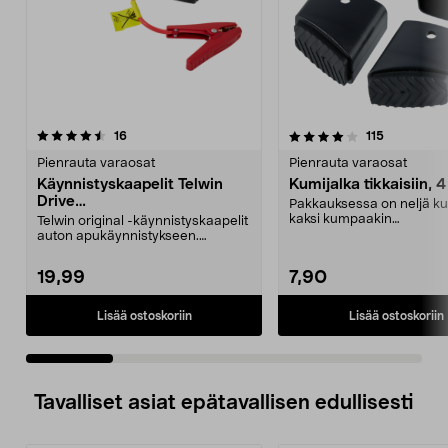
4.0 viidestä
arvostelut
4.5 viidestä
arvostelut
16
115
tähdestä
t
Pienrauta varaosat
Pienrauta varaosat
Käynnistyskaapelit Telwin
Kumijalka tikkaisiin, 4
Drive
Pakkauksessa on neljä ku
Mini/9000/13000/1250/150
kaksi kumpaakin
Telwin original -käynnistyskaapelit
0/1750, EC5
kokoa.Sisämitat:Iso jalka: 2
auton apukäynnistykseen.
Käynnistyskaapelit ...
19,99
7,90
Lisää ostoskoriin
Lisää ostoskoriin
Tavalliset asiat epätavallisen edullisesti