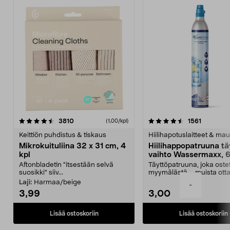
4.5viidestä
arvostelut
4.5viidestä
arvostelu
3810
1561
(1,00/kpl)
tähdestä
t
Keittiön puhdistus & tiskaus
Hiilihapotuslaitteet & mau
Mikrokuituliina 32 x 31 cm, 4
Hiilihappopatruuna tä
kpl
vaihto Wassermaxx, 6
Aftonbladetin "itsestään selvä
Täyttöpatruuna, joka ost
suosikki" siiv...
myymälästä – muista ott
patruuna mukaasi m...
Laji:
Harmaa/beige
-
3,99
3,00
Lisää ostoskoriin
Lisää ostoskoriin