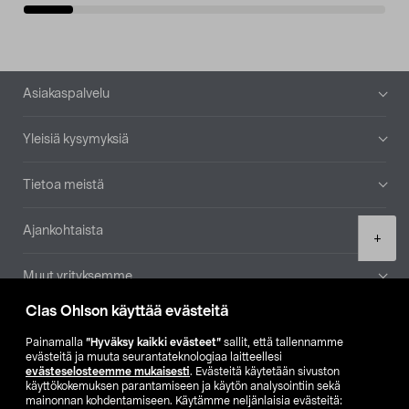
Alatunniste
Asiakaspalvelu
Yleisiä kysymyksiä
Tietoa meistä
Ajankohtaista
Product
+
quantity
Muut yrityksemme
Clas Ohlson käyttää evästeitä
Etsi myymälä
Painamalla
”Hyväksy kaikki evästeet”
sallit, että tallennamme
evästeitä ja muuta seurantateknologiaa laitteellesi
SE
NO
FI
evästeselosteemme mukaisesti
. Evästeitä käytetään sivuston
käyttökokemuksen parantamiseen ja käytön analysointiin sekä
FI
SV
mainonnan kohdentamiseen. Käytämme neljänlaisia evästeitä: