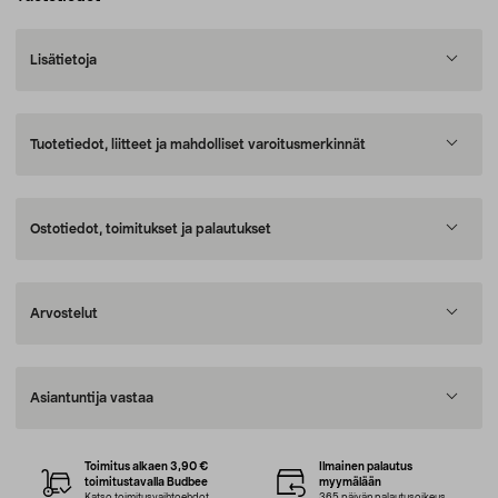
Lisätietoja
Tuotetiedot, liitteet ja mahdolliset varoitusmerkinnät
Ostotiedot, toimitukset ja palautukset
Arvostelut
Asiantuntija vastaa
Toimitus alkaen 3,90 €
Ilmainen palautus
toimitustavalla Budbee
myymälään
Katso toimitusvaihtoehdot
365 päivän palautusoikeus