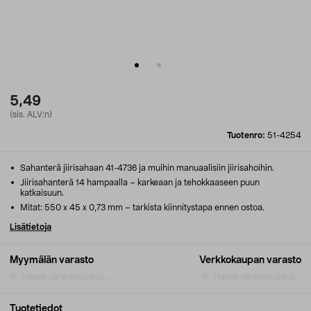
5,49
(sis. ALV:n)
Tuotenro:
51-4254
Sahanterä jiirisahaan 41-4736 ja muihin manuaalisiin jiirisahoihin.
Jiirisahanterä 14 hampaalla – karkeaan ja tehokkaaseen puun
katkaisuun.
Mitat: 550 x 45 x 0,73 mm – tarkista kiinnitystapa ennen ostoa.
Lisätietoja
Myymälän varasto
Verkkokaupan varasto
Hakee varastosaldoa...
Hakee varastosaldoa...
Tuotetiedot