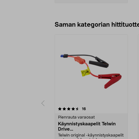
Lisää ostoskoriin
Saman kategorian hittituott
5 viidestä
4.0 viidestä
arvostelut
16
tähdestä
tähdestä
Pienrauta varaosat
Käynnistyskaapelit Telwin
Drive
Mini/9000/13000/1250/150
Telwin original -käynnistyskaapelit