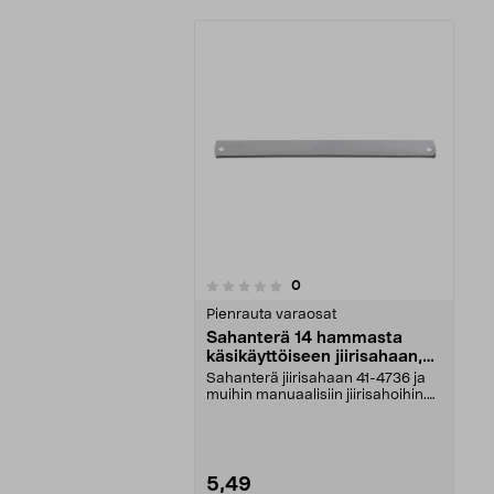
arvostelut
0
0 viidestä
tähdestä
Pienrauta varaosat
Sahanterä 14 hammasta
käsikäyttöiseen jiirisahaan,
550 mm
Sahanterä jiirisahaan 41-4736 ja
muihin manuaalisiin jiirisahoihin.
Jiirisahante...
5,49