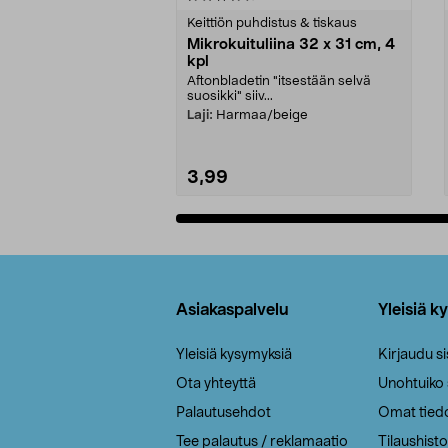
tähdestä
tähdestä
Keittiön puhdistus & tiskaus
Mikrokuituliina 32 x 31 cm, 4
kpl
Aftonbladetin "itsestään selvä
suosikki" siiv...
Laji:
Harmaa/beige
3,99
Lisää ostoskoriin
Alatunniste
Asiakaspalvelu
Yleisiä k
Yleisiä kysymyksiä
Kirjaudu s
Ota yhteyttä
Unohtuiko
Palautusehdot
Omat tied
Tee palautus / reklamaatio
Tilaushisto