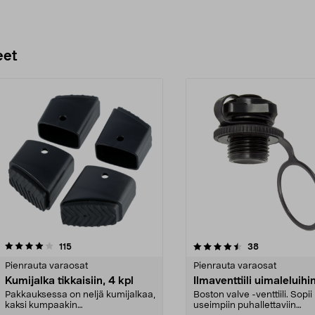
eet
4.5 viidestä
arvostelut
4.5 viidestä
arvostelut
115
38
tähdestä
Pienrauta varaosat
Pienrauta varaosat
Kumijalka tikkaisiin, 4 kpl
Ilmaventtiili uimaleluihi
Pakkauksessa on neljä kumijalkaa,
Boston valve -venttiili. Sopii
kaksi kumpaakin
useimpiin puhallettaviin