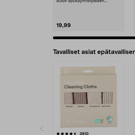
0/1750, EC5
auton apukäynnistykseen.
Käynnistyskaapelit ...
19,99
Tavalliset asiat epätavallisen
5viidestä
4.5viidestä
arvostelut
3810