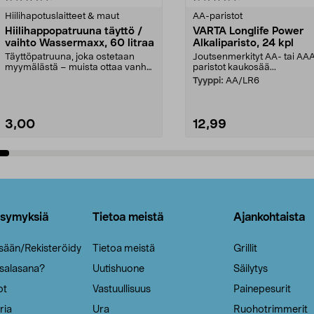
tähdestä
Hiilihapotuslaitteet & maut
AA-paristot
Hiilihappopatruuna täyttö /
VARTA Longlife Power
vaihto Wassermaxx, 60 litraa
Alkaliparisto, 24 kpl
Täyttöpatruuna, joka ostetaan
Joutsenmerkityt AA- tai AA
myymälästä – muista ottaa vanha
paristot kaukosää...
patruuna mukaasi m...
Tyyppi:
AA/LR6
3,00
12,99
Lisää ostoskoriin
Lisää ostoskoriin
ysymyksiä
Tietoa meistä
Ajankohtaista
isään/Rekisteröidy
Tietoa meistä
Grillit
 salasana?
Uutishuone
Säilytys
ot
Vastuullisuus
Painepesurit
ria
Ura
Ruohotrimmerit