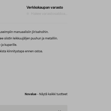
Verkkokaupan varasto
Hakee varastosaldoa...
seimpiin manuaalisiin jiirisahoihin.
 siistin leikkuujäljen puuhun ja metalliin.
 ja kuparille.
ista kiinnitystapa ennen ostoa.
Novalue
-
Näytä kaikki tuotteet