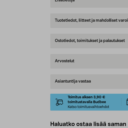
Lisätietoja
Tuotetiedot, liitteet ja mahdolliset var
Ostotiedot, toimitukset ja palautukset
Arvostelut
Asiantuntija vastaa
Toimitus alkaen 3,90 €
toimitustavalla Budbee
Katso toimitusvaihtoehdot
Haluatko ostaa lisää saman 