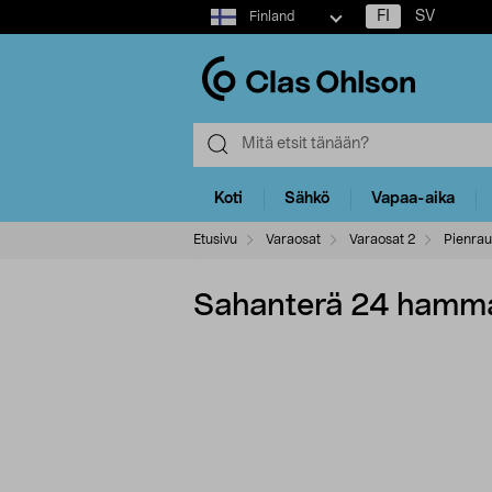
Select
FI
SV
Finland
market
Koti
Sähkö
Vapaa-aika
Etusivu
Varaosat
Varaosat 2
Pienrau
Sahanterä 24 hamma