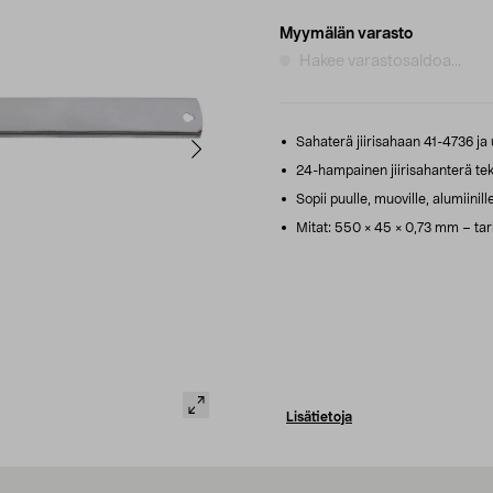
Myymälän varasto
Hakee varastosaldoa...
Sahaterä jiirisahaan 41-4736 ja u
24-hampainen jiirisahanterä tekee
Sopii puulle, muoville, alumiinille
Mitat: 550 × 45 × 0,73 mm – tark
Lisätietoja