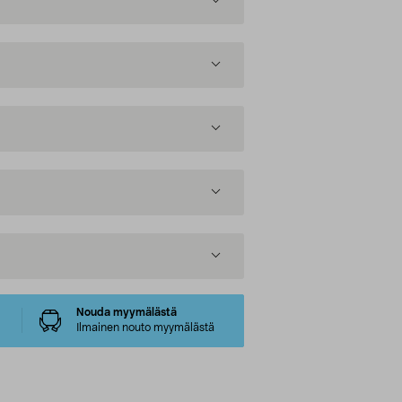
Nouda myymälästä
Ilmainen nouto myymälästä