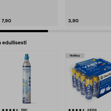
kokoa.Sisämitat:Iso jalka: 21 ...
vesileluihin.
7,90
3,90
 edullisesti
Multibuy
4.5viidestä
arvostelut
4.5viidestä
arvostelut
1561
24104