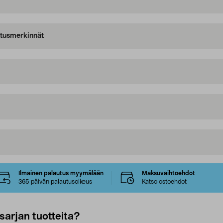
oitusmerkinnät
Ilmainen palautus myymälään
Maksuvaihtoehdot
365 päivän palautusoikeus
Katso ostoehdot
sarjan tuotteita?