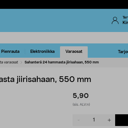
Ter
Ki
Pienrauta
Elektroniikka
Varaosat
Tarjo
ta varaosat
Sahanterä 24 hammasta jiirisahaan, 550 mm
sta jiirisahaan, 550 mm
5,90
(sis. ALV:n)
Product
quantity