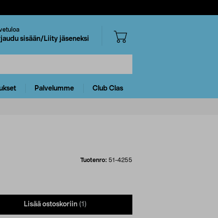
vetuloa
rjaudu sisään/Liity jäseneksi
ukset
Palvelumme
Club Clas
Tuotenro:
51-4255
Lisää ostoskoriin
(1)