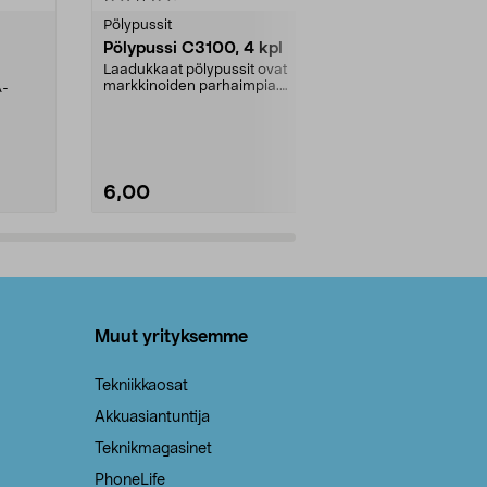
tähdestä
tähdestä
Pölypussit
Kierrätys & ro
Pölypussi C3100, 4 kpl
Roskapussi,
kahvat, 30 l
Laadukkaat pölypussit ovat
markkinoiden parhaimpia.
A-
Testivoittaja 
Kestävä, jopa 50 % suurempi ...
roskapussi u
Roskapussi, jo
6,00
2,00
Lisää ostoskoriin
Lisää
Muut yrityksemme
Tekniikkaosat
Akkuasiantuntija
Teknikmagasinet
PhoneLife