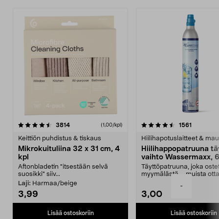
4.5viidestä
arvostelut
4.5viidestä
arvostelu
3814
1561
(1,00/kpl)
tähdestä
t
Keittiön puhdistus & tiskaus
Hiilihapotuslaitteet & mau
Mikrokuituliina 32 x 31 cm, 4
Hiilihappopatruuna tä
kpl
vaihto Wassermaxx, 6
Aftonbladetin "itsestään selvä
Täyttöpatruuna, joka ost
suosikki" siiv...
myymälästä – muista ott
patruuna mukaasi m...
Laji:
Harmaa/beige
-
3,99
3,00
Lisää ostoskoriin
Lisää ostoskoriin