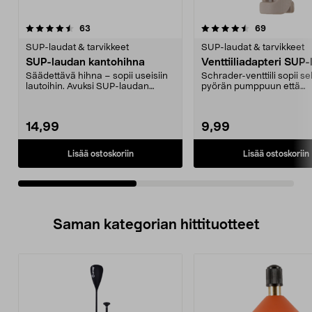
4.5viidestä
arvostelut
4.5viidestä
arvostelut
63
69
tähdestä
t
SUP-laudat & tarvikkeet
SUP-laudat & tarvikkeet
SUP-laudan kantohihna
Venttiiliadapteri SUP
Säädettävä hihna – sopii useisiin
Schrader-venttiili sopii s
lautoihin. Avuksi SUP-laudan
pyörän pumppuun että
kantamiseen. Pehm...
kompressoriin. Pumppaa l
14,99
9,99
Lisää ostoskoriin
Lisää ostoskoriin
Saman kategorian hittituotteet