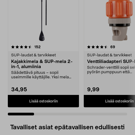
4.5 viidestä
arvostelut
4.5 viidestä
arvostelut
152
69
tähdestä
t
SUP-laudat & tarvikkeet
SUP-laudat & tarvikkeet
Kajakkimela & SUP-mela 2-
Venttiiliadapteri SUP
in-1, alumiinia
Schrader-venttiili sopii s
pyörän pumppuun että
Säädettävä pituus – sopii
kompressoriin. Pumppaa l
useimmille käyttäjille. Yksi mela
kajakkiin ja SUP-lau...
34,95
9,99
Lisää ostoskoriin
Lisää ostoskoriin
Tavalliset asiat epätavallisen edullisesti