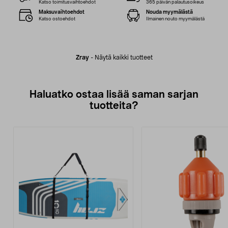
Katso toimitusvaihtoehdot
365 päivän palautusoikeus
Maksuvaihtoehdot
Nouda myymälästä
Katso ostoehdot
Ilmainen nouto myymälästä
Zray
-
Näytä kaikki tuotteet
Haluatko ostaa lisää saman sarjan
tuotteita?