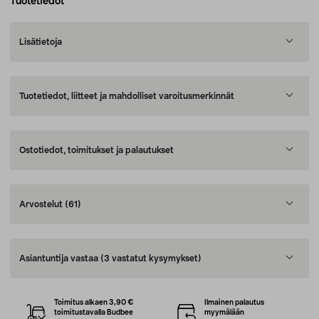
Tuotetiedot
Lisätietoja
Tuotetiedot, liitteet ja mahdolliset varoitusmerkinnät
Ostotiedot, toimitukset ja palautukset
Arvostelut
(61)
Asiantuntija vastaa
(3 vastatut kysymykset)
Toimitus alkaen 3,90 €
Ilmainen palautus
toimitustavalla Budbee
myymälään