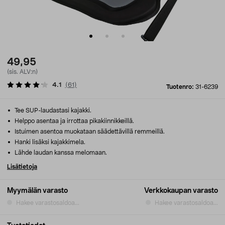
49,95
(sis. ALV:n)
4.1
(
61
)
Tuotenro:
31-6239
Tee SUP-laudastasi kajakki.
Helppo asentaa ja irrottaa pikakiinnikkeillä.
Istuimen asentoa muokataan säädettävillä remmeillä.
Hanki lisäksi kajakkimela.
Lähde laudan kanssa melomaan.
Lisätietoja
Myymälän varasto
Verkkokaupan varasto
Hakee varastosaldoa...
Hakee varastosaldoa...