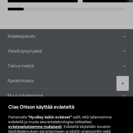
Alatunniste
Asiakaspalvelu
Yleisiä kysymyksiä
Tietoa meistä
Ajankohtaista
Product
+
quantity
Muut yrityksemme
Clas Ohlson käyttää evästeitä
Etsi myymälä
Painamalla
”Hyväksy kaikki evästeet”
sallit, että tallennamme
evästeitä ja muuta seurantateknologiaa laitteellesi
SE
NO
FI
evästeselosteemme mukaisesti
. Evästeitä käytetään sivuston
käyttökokemuksen parantamiseen ja käytön analysointiin sekä