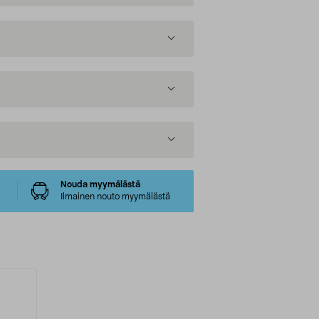
Nouda myymälästä
Ilmainen nouto myymälästä