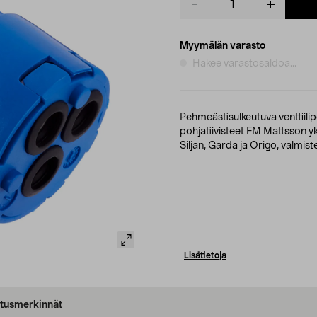
quantity
Myymälän varasto
Hakee varastosaldoa...
Pehmeästisulkeutuva venttiilipe
pohjatiivisteet FM Mattsson y
Siljan, Garda ja Origo, valmis
Lisätietoja
oitusmerkinnät