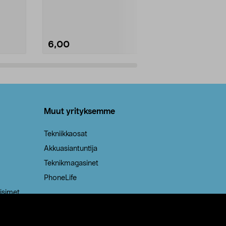
Kestävä, jopa 50 % suurempi ...
roskapussi u
Roskapussi, jo
6,00
2,00
Lisää ostoskoriin
Lisää
Muut yrityksemme
Tekniikkaosat
Akkuasiantuntija
Teknikmagasinet
PhoneLife
isimet