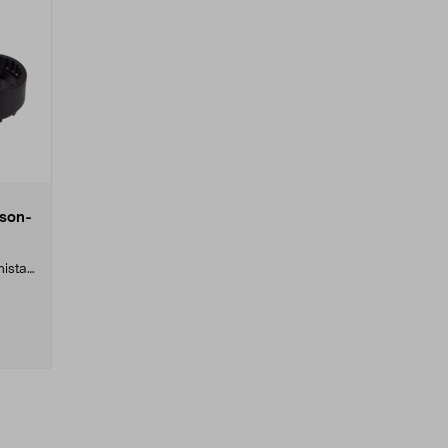
sson-
mistaa