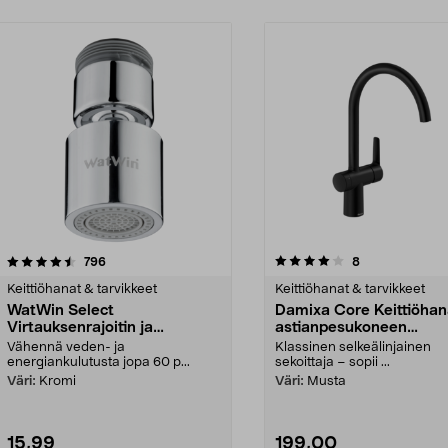
4.0 viidestä
arvostelut
4.5 viidestä
arvostelut
796
8
tähdestä
Keittiöhanat & tarvikkeet
Keittiöhanat & tarvikkeet
WatWin Select
Damixa Core Keittiöhan
Virtauksenrajoitin ja
astianpesukoneen
pallonivel, keittiöhanaan
sulkuventtiili
Vähennä veden- ja
Klassinen selkeälinjainen
energiankulutusta jopa 60 p...
sekoittaja – sopii ...
Väri:
Kromi
Väri:
Musta
15,99
199,00