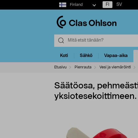
Select
FI
SV
Finland
market
Koti
Sähkö
Vapaa-aika
Etusivu
Pienrauta
Vesi ja viemäröinti
Säätöosa, pehmeäst
yksiotesekoittimeen.