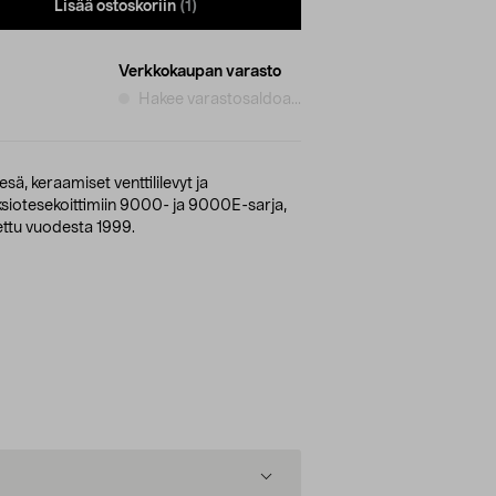
Lisää ostoskoriin
(1)
Verkkokaupan varasto
Hakee varastosaldoa...
sä, keraamiset venttililevyt ja
ksiotesekoittimiin 9000- ja 9000E-sarja,
tettu vuodesta 1999.