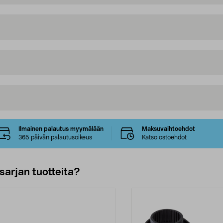
Ilmainen palautus myymälään
Maksuvaihtoehdot
365 päivän palautusoikeus
Katso ostoehdot
sarjan tuotteita?