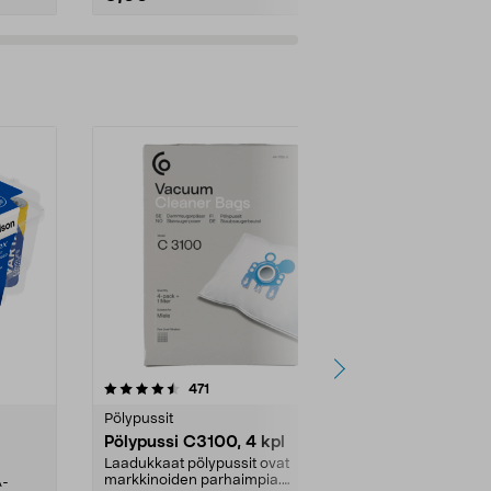
4.5viidestä
arvostelut
4.5
471
6
tähdestä
tähdestä
Pölypussit
Kierrätys & ro
Pölypussi C3100, 4 kpl
Roskapussi,
kahvat, 30 l
Laadukkaat pölypussit ovat
markkinoiden parhaimpia.
A-
Testivoittaja 