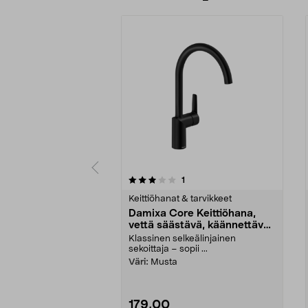
0 viidestä
4.5 viidestä
arvostelut
1
tähdestä
tähdestä
Keittiöhanat & tarvikkeet
Damixa Core Keittiöhana,
vettä säästävä, käännettävä
juoksuputki
Klassinen selkeälinjainen
sekoittaja – sopii ...
Väri:
Musta
179,00