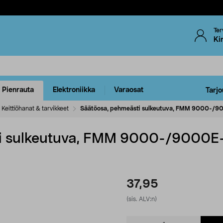
Ter
Ki
Pienrauta
Elektroniikka
Varaosat
Tarjo
Keittiöhanat & tarvikkeet
Säätöosa, pehmeästi sulkeutuva, FMM 9000-/900
i sulkeutuva, FMM 9000-/9000E-
37,95
(sis. ALV:n)
Product