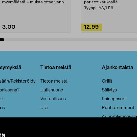
myymälästä – muista ottaa vanha
paristot kaukosää...
patruuna mukaasi m...
Tyyppi:
AA/LR6
3,00
12,99
Lisää ostoskoriin
Lisää ostoskoriin
ysymyksiä
Tietoa meistä
Ajankohtaista
isään/Rekisteröidy
Tietoa meistä
Grillit
 salasana?
Uutishuone
Säilytys
ot
Vastuullisuus
Painepesurit
ria
Ura
Ruohotrimmerit
Aurinkokennovala
tä