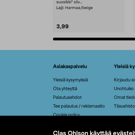
suosikki" siiv...
Laji:
Harmaa/beige
3,99
Lisää ostoskoriin
Alatunniste
Asiakaspalvelu
Yleisiä k
Yleisiä kysymyksiä
Kirjaudu s
Ota yhteyttä
Unohtuiko
Palautusehdot
Omat tied
Tee palautus / reklamaatio
Tilaushisto
Cookie policy
Toimitustavat
Saavutettavuus
Clas Ohlson käyttää evästei