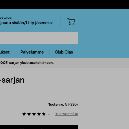
vetuloa
rjaudu sisään/Liity jäseneksi
ukset
Palvelumme
Club Clas
0E-sarjan yksiotesekoittimeen.
sarjan
Tuotenro:
51-3307
31
arvostelua