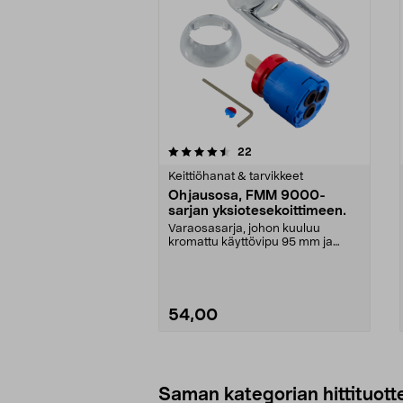
5viidestä
4.5viidestä
arvostelut
22
tähdestä
tähdestä
Keittiöhanat & tarvikkeet
Ohjausosa, FMM 9000-
sarjan yksiotesekoittimeen.
Varaosasarja, johon kuuluu
kromattu käyttövipu 95 mm ja
pehmeästi sulkeutuva sää...
54,00
Lisää ostoskoriin
Saman kategorian hittituott