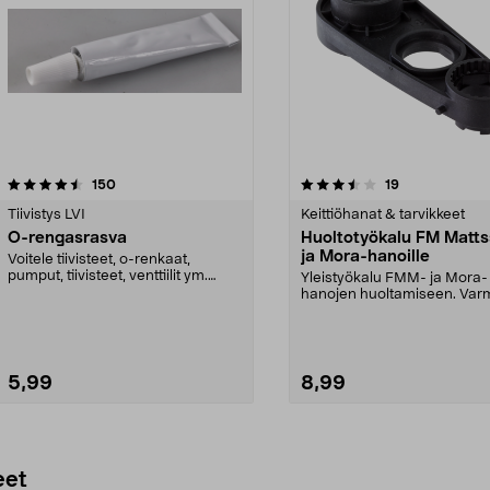
3.5viidestä
arvostelut
arvostelut
150
19
tähdestä
Tiivistys LVI
Keittiöhanat & tarvikkeet
O-rengasrasva
Huoltotyökalu FM Matt
ja Mora-hanoille
Voitele tiivisteet, o-renkaat,
pumput, tiivisteet, venttiilit ym.
Yleistyökalu FMM- ja Mora-
Hyväksytty eli...
hanojen huoltamiseen. Var
sopivan voiman käytön ...
5,99
8,99
Lisää ostoskoriin
Lisää ostoskoriin
eet