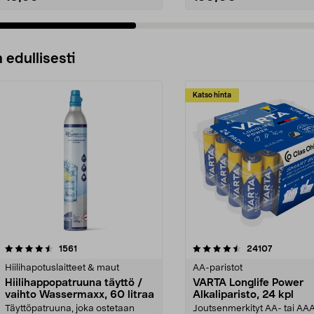
 edullisesti
Katso hinta
4.5viidestä
arvostelut
4.5viidestä
arvostelut
1561
24107
tähdestä
Hiilihapotuslaitteet & maut
AA-paristot
Hiilihappopatruuna täyttö /
VARTA Longlife Power
vaihto Wassermaxx, 60 litraa
Alkaliparisto, 24 kpl
Täyttöpatruuna, joka ostetaan
Joutsenmerkityt AA- tai AA