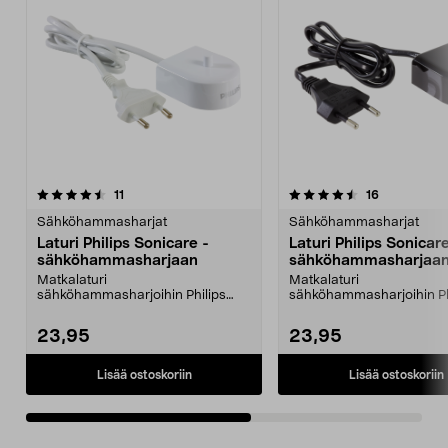
4.5viidestä
arvostelut
4.5viidestä
arvostelut
11
16
tähdestä
t
Sähköhammasharjat
Sähköhammasharjat
Laturi Philips Sonicare -
Laturi Philips Sonicare
sähköhammasharjaan
sähköhammasharjaa
Matkalaturi
Matkalaturi
sähköhammasharjoihin Philips
sähköhammasharjoihin Ph
Sonicare ProtectiveClean,
Sonicare ProtectiveClean
FlexClean ja ...
FlexClean ja ...
23,95
23,95
Lisää ostoskoriin
Lisää ostoskoriin