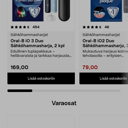
4.5 viidestä
arvostelut
5.0 viidestä
arvostelut
454
46
tähdestä
t
Sähköhammasharjat
Sähköhammasharjat
Oral-B iO 3 Duo
Oral-B iO2 Duo
Sähköhammasharja, 2 kpl
Sähköhammasharja, 
harjaustilaa, 2 kpl
Edullinen tuplapakkaus –
Mukautuva harjaus kolme
hellävaraista ja tarkkaa harjausta
tehotasolla – erityisen
mikrovärähtelyn avul...
hellävaraisesta päivittäise
169,00
79,00
Lisää ostoskoriin
Lisää ostoskoriin
Varaosat