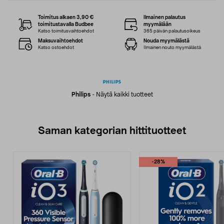
Toimitus alkaen 3,90 €
Ilmainen palautus
toimitustavalla Budbee
myymälään
Katso toimitusvaihtoehdot
365 päivän palautusoikeus
Maksuvaihtoehdot
Nouda myymälästä
Katso ostoehdot
Ilmainen nouto myymälästä
Philips
-
Näytä kaikki tuotteet
Saman kategorian hittituotteet
-28%