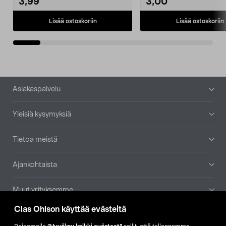
3,99
3,00
Lisää ostoskoriin
Lisää ostoskoriin
Alatunniste
Asiakaspalvelu
Yleisiä kysymyksiä
Tietoa meistä
Ajankohtaista
Muut yrityksemme
Clas Ohlson käyttää evästeitä
Etsi myymälä