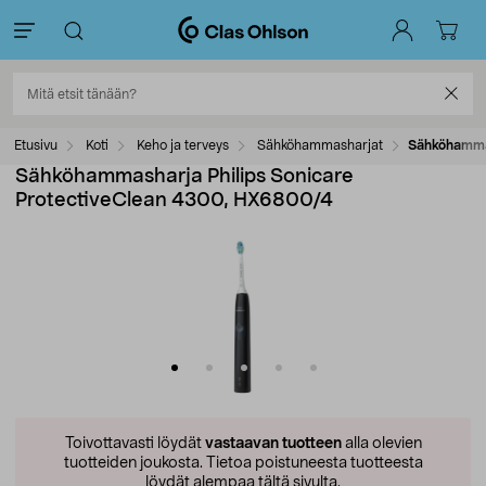
Etusivu
Koti
Keho ja terveys
Sähköhammasharjat
Sähköhammas
Sähköhammasharja Philips Sonicare
ProtectiveClean 4300, HX6800/4
Toivottavasti löydät
vastaavan tuotteen
alla olevien
tuotteiden joukosta.
Tietoa poistuneesta tuotteesta
löydät alempaa tältä sivulta.