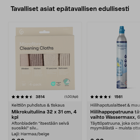
Tavalliset asiat epätavallisen edullisesti
4.5viidestä
arvostelut
4.5viidestä
arvostelu
3814
1561
(1,00/kpl)
tähdestä
t
Keittiön puhdistus & tiskaus
Hiilihapotuslaitteet & mau
Mikrokuituliina 32 x 31 cm, 4
Hiilihappopatruuna tä
kpl
vaihto Wassermaxx, 6
Aftonbladetin "itsestään selvä
Täyttöpatruuna, joka ost
suosikki" siiv...
myymälästä – muista ott
patruuna mukaasi m...
Laji:
Harmaa/beige