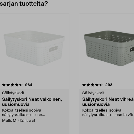
sarjan tuotteita?
4.5viidestä
arvostelut
arvostelut
964
298
tähdestä
Säilytyskorit
Säilytyskorit
Säilytyskori Neat valkoinen,
Säilytyskori Neat vihreä
uusiomuovia
uusiomuovia
Kokoa itsellesi sopiva
Kokoa itsellesi sopiva
säilytysratkaisu – use...
säilytysratkaisu – useita vär
kokoja. Kestävä säily...
Malli:
M, (12 litraa)