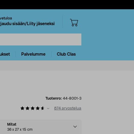
vetuloa
rjaudu sisään/Liity jäseneksi
ukset
Palvelumme
Club Clas
Tuotenro:
44-8001-3
874
arvostelua
Mitat
36 x 27 x 15 cm