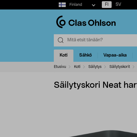
Select
FI
SV
Finland
market
Koti
Sähkö
Vapaa-aika
Etusivu
Koti
Säilytys
Säilytyskorit
Säilytyskori Neat h