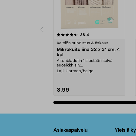
5viidestä
4.5viidestä
arvostelut
3814
tähdestä
tähdestä
Keittiön puhdistus & tiskaus
Mikrokuituliina 32 x 31 cm, 4
kpl
Aftonbladetin "itsestään selvä
suosikki" siiv...
Laji:
Harmaa/beige
3,99
Lisää ostoskoriin
Alatunniste
Asiakaspalvelu
Yleisiä k