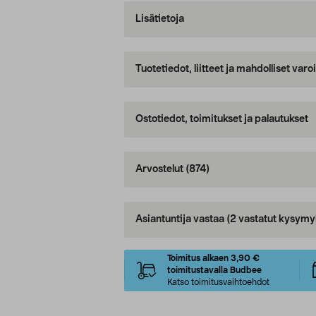
Lisätietoja
Tuotetiedot, liitteet ja mahdolliset var
Ostotiedot, toimitukset ja palautukset
Arvostelut
(874)
Asiantuntija vastaa
(2 vastatut kysymy
Toimitus alkaen 3,90 €
toimitustavalla Budbee
Katso toimitusvaihtoehdot