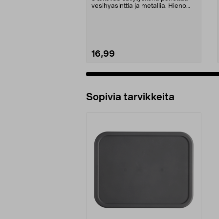
vesihyasinttia ja metallia. Hieno
sisustuseleme...
16,99
Sopivia tarvikkeita