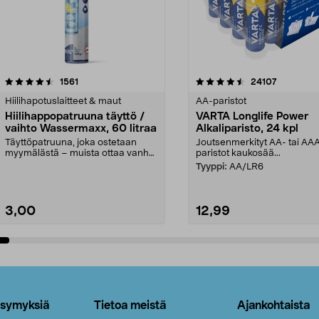
4.5viidestä
arvostelut
4.5viidestä
arvostelut
1561
24107
tähdestä
Hiilihapotuslaitteet & maut
AA-paristot
Hiilihappopatruuna täyttö /
VARTA Longlife Power
vaihto Wassermaxx, 60 litraa
Alkaliparisto, 24 kpl
Täyttöpatruuna, joka ostetaan
Joutsenmerkityt AA- tai AA
myymälästä – muista ottaa vanha
paristot kaukosää...
patruuna mukaasi m...
Tyyppi:
AA/LR6
3,00
12,99
Lisää ostoskoriin
Lisää ostoskoriin
ysymyksiä
Tietoa meistä
Ajankohtaista