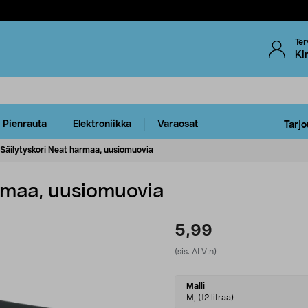
Ter
Ki
Pienrauta
Elektroniikka
Varaosat
Tarjo
Säilytyskori Neat harmaa, uusiomuovia
armaa, uusiomuovia
5,99
(sis. ALV:n)
Select
Malli
variant
M, (12 litraa)