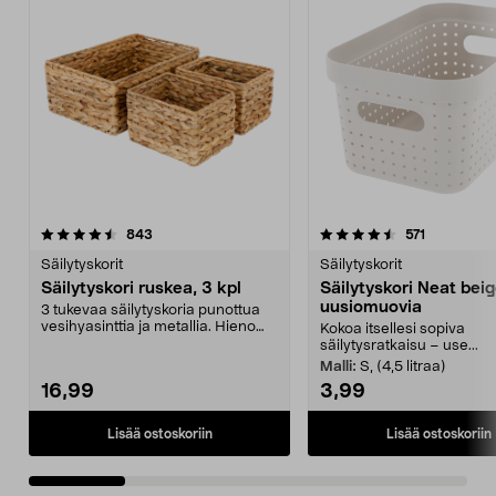
4.5 viidestä
arvostelut
4.5 viidestä
arvostelut
843
571
tähdestä
t
Säilytyskorit
Säilytyskorit
Säilytyskori ruskea, 3 kpl
Säilytyskori Neat beig
uusiomuovia
3 tukevaa säilytyskoria punottua
vesihyasinttia ja metallia. Hieno
Kokoa itsellesi sopiva
sisustuseleme...
säilytysratkaisu – use...
Malli:
S, (4,5 litraa)
16,99
3,99
Lisää ostoskoriin
Lisää ostoskoriin