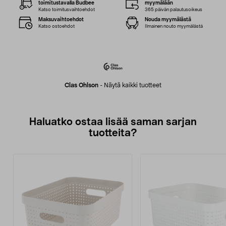
toimitustavalla Budbee
myymälään
Katso toimitusvaihtoehdot
365 päivän palautusoikeus
Maksuvaihtoehdot
Nouda myymälästä
Katso ostoehdot
Ilmainen nouto myymälästä
Clas Ohlson
-
Näytä kaikki tuotteet
Haluatko ostaa lisää saman sarjan
tuotteita?