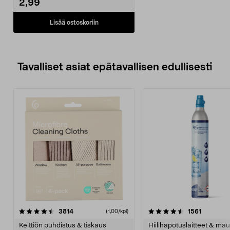
2,99
Lisää ostoskoriin
Tavalliset asiat epätavallisen edullisesti
4.5viidestä
arvostelut
4.5viidestä
arvostelu
3814
1561
(1,00/kpl)
tähdestä
t
Keittiön puhdistus & tiskaus
Hiilihapotuslaitteet & mau