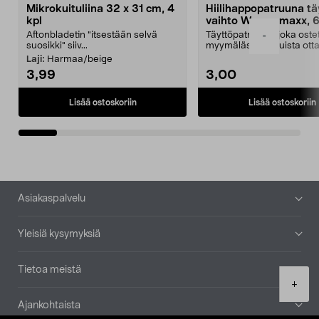
Mikrokuituliina 32 x 31 cm, 4
Hiilihappopatruuna tä
kpl
vaihto Wassermaxx, 6
Aftonbladetin "itsestään selvä
Täyttöpatruuna, joka ost
-
suosikki" siiv...
myymälästä – muista ott
patruuna mukaasi m...
Laji:
Harmaa/beige
3,99
3,00
Lisää ostoskoriin
Lisää ostoskoriin
Alatunniste
Asiakaspalvelu
Yleisiä kysymyksiä
Tietoa meistä
Product
+
quantity
Ajankohtaista