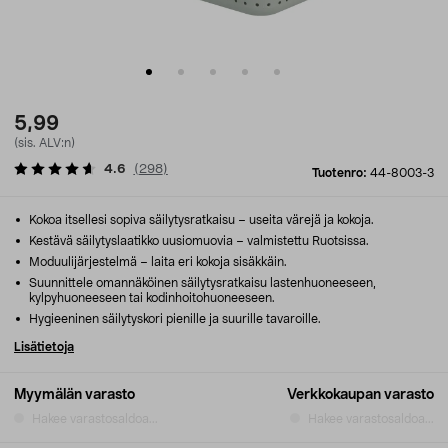
5,99
(sis. ALV:n)
4.6
(
298
)
Tuotenro:
44-8003-3
Kokoa itsellesi sopiva säilytysratkaisu – useita värejä ja kokoja.
Kestävä säilytyslaatikko uusiomuovia – valmistettu Ruotsissa.
Moduulijärjestelmä – laita eri kokoja sisäkkäin.
Suunnittele omannäköinen säilytysratkaisu lastenhuoneeseen,
kylpyhuoneeseen tai kodinhoitohuoneeseen.
Hygieeninen säilytyskori pienille ja suurille tavaroille.
Lisätietoja
Myymälän varasto
Verkkokaupan varasto
Hakee varastosaldoa...
Hakee varastosaldoa...