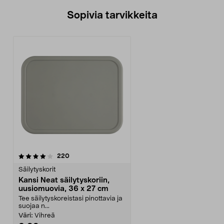
Sopivia tarvikkeita
arvostelut
220
Säilytyskorit
Kansi Neat säilytyskoriin,
uusiomuovia, 36 x 27 cm
Tee säilytyskoreistasi pinottavia ja
suojaa n...
Väri:
Vihreä