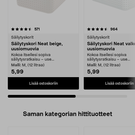
4.5viidestä
arvostelut
4.5viidestä
arvostelut
571
964
tähdestä
t
Säilytyskorit
Säilytyskorit
Säilytyskori Neat beige,
Säilytyskori Neat valk
uusiomuovia
uusiomuovia
Kokoa itsellesi sopiva
Kokoa itsellesi sopiva
säilytysratkaisu – use...
säilytysratkaisu – use...
Malli:
M, (12 litraa)
Malli:
M, (12 litraa)
5,99
5,99
Lisää ostoskoriin
Lisää ostoskoriin
Saman kategorian hittituotteet