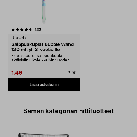
arvostelut
122
Ulkolelut
Saippuakuplat Bubble Wand
120 ml, yli 3-vuotiaille
Erikoissuuret saippuakuplat –
aktiivisiin ulkoleikkeihin vuoden
ympäri. Bubble W...
1,49
2,99
Lisää ostoskoriin
Saman kategorian hittituotteet