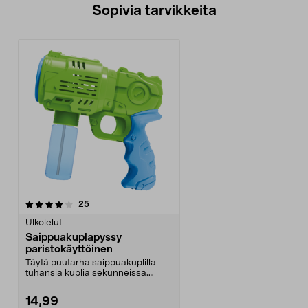
Sopivia tarvikkeita
arvostelut
25
Ulkolelut
Saippuakuplapyssy
paristokäyttöinen
Täytä puutarha saippuakuplilla –
tuhansia kuplia sekunneissa.
Paristokäyttöinen ...
14,99