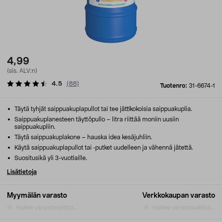
4,99
(sis. ALV:n)
4.5
(
88
)
Tuotenro:
31-6674-1
Täytä tyhjät saippuakuplapullot tai tee jättikokoisia saippuakuplia.
Saippuakuplanesteen täyttöpullo – litra riittää moniin uusiin
saippuakupliin.
Täytä saippuakuplakone – hauska idea kesäjuhliin.
Käytä saippuakuplapullot tai ‑putket uudelleen ja vähennä jätettä.
Suositusikä yli 3-vuotiaille.
Lisätietoja
Myymälän varasto
Verkkokaupan varasto
Hakee varastosaldoa...
Hakee varastosaldoa...