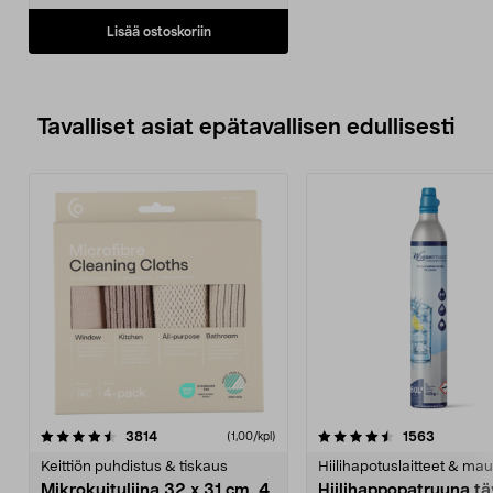
Lisää ostoskoriin
Tavalliset asiat epätavallisen edullisesti
4.5viidestä
arvostelut
4.5viidestä
arvostelu
3814
1563
(1,00/kpl)
tähdestä
t
Keittiön puhdistus & tiskaus
Hiilihapotuslaitteet & mau
Mikrokuituliina 32 x 31 cm, 4
Hiilihappopatruuna tä