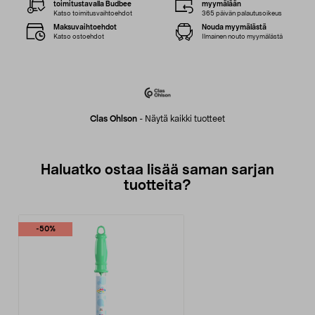
toimitustavalla Budbee
myymälään
Katso toimitusvaihtoehdot
365 päivän palautusoikeus
Maksuvaihtoehdot
Nouda myymälästä
Katso ostoehdot
Ilmainen nouto myymälästä
Clas Ohlson
-
Näytä kaikki tuotteet
Haluatko ostaa lisää saman sarjan
tuotteita?
-50%