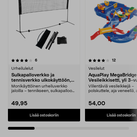
4.0 viidestä
arvostelut
4.5 viidestä
arvostelut
6
12
tähdestä
t
Urheilulelut
Vesilelut
Sulkapalloverkko ja
AquaPlay MegaBridge
tennisverkko ulkokäyttöön,
Vesileikkisetti, yli 3-v
siirrettävä
Monikäyttöinen urheiluverkko
Viilentäviä vesileikkejä –
jaloilla – tennikseen, sulkapalloon,
polskuttele, aja veneellä, 
jalkatenniksee...
suuren sillan yli ja p...
49,95
54,00
Lisää ostoskoriin
Lisää ostoskoriin