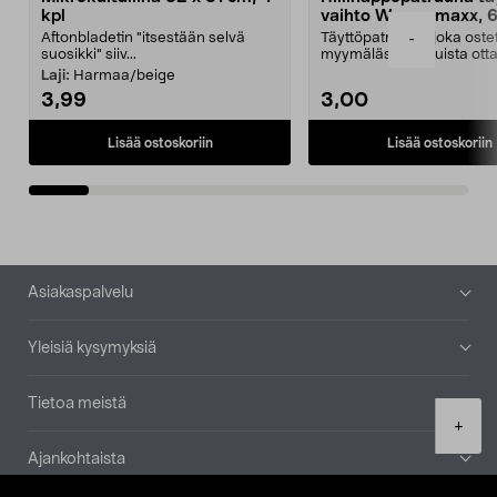
kpl
vaihto Wassermaxx, 6
Aftonbladetin "itsestään selvä
Täyttöpatruuna, joka ost
-
suosikki" siiv...
myymälästä – muista ott
patruuna mukaasi m...
Laji:
Harmaa/beige
3,99
3,00
Lisää ostoskoriin
Lisää ostoskoriin
Alatunniste
Asiakaspalvelu
Yleisiä kysymyksiä
Tietoa meistä
Product
+
quantity
Ajankohtaista